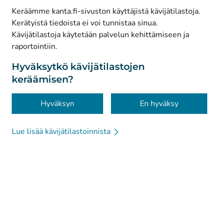
Keräämme kanta.fi-sivuston käyttäjistä kävijätilastoja.
Kerätyistä tiedoista ei voi tunnistaa sinua.
© Kanta-Palvelut, Kansaneläkelaitos
Kävijätilastoja käytetään palvelun kehittämiseen ja
raportointiin.
Tietosuoja
Tietoa sivustosta
Hyväksytkö kävijätilastojen
keräämisen?
Saavutettavuus
Evästeet
Hyväksyn
En hyväksy
Lue lisää kävijätilastoinnista