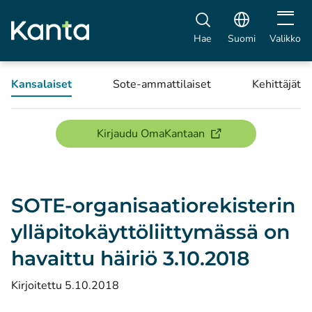
Avaa vali
Hae
Suomi
Valikko
Kansalaiset
Sote-ammattilaiset
Kehittäjät
(avautuu uuteen ikku
Kirjaudu OmaKantaan
SOTE-organisaatiorekisterin
ylläpitokäyttöliittymässä on
havaittu häiriö 3.10.2018
Kirjoitettu 5.10.2018