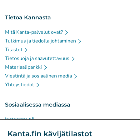
Tietoa Kannasta
Mitä Kanta-palvelut ovat?
Tutkimus ja tiedolla johtaminen
Tilastot
Tietosuoja ja saavutettavuus
Materiaalipankki
Viestintä ja sosiaalinen media
Yhteystiedot
Sosiaalisessa mediassa
(
Avautuu uuteen välilehteen
)
Instagram
(
Avautuu uuteen välilehteen
)
LinkedIn
Kanta.fin kävijätilastot
(
Avautuu uuteen välilehteen
)
Facebook