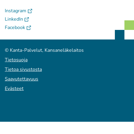
(
Avautuu uuteen välilehteen
)
Instagram
(
Avautuu uuteen välilehteen
)
LinkedIn
(
Avautuu uuteen välilehteen
)
Facebook
© Kanta-Palvelut, Kansaneläkelaitos
Tietosuoja
Tietoa sivustosta
Saavutettavuus
Evästeet