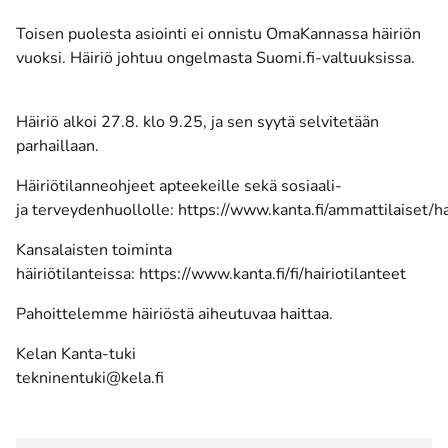
Toisen puolesta asiointi ei onnistu OmaKannassa häiriön
vuoksi. Häiriö johtuu ongelmasta Suomi.fi-valtuuksissa.
Häiriö alkoi 27.8. klo 9.25, ja sen syytä selvitetään
parhaillaan.
Häiriötilanneohjeet apteekeille sekä sosiaali-
ja terveydenhuollolle: https://www.kanta.fi/ammattilaiset/ha
Kansalaisten toiminta
häiriötilanteissa: https://www.kanta.fi/fi/hairiotilanteet
Pahoittelemme häiriöstä aiheutuvaa haittaa.
Kelan Kanta-tuki
tekninentuki@kela.fi