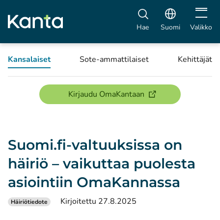
Avaa vali
Hae
Suomi
Valikko
Kansalaiset
Sote-ammattilaiset
Kehittäjät
(avautuu uuteen ikku
Kirjaudu OmaKantaan
Suomi.fi-valtuuksissa on
häiriö – vaikuttaa puolesta
asiointiin OmaKannassa
Kirjoitettu 27.8.2025
Häiriötiedote