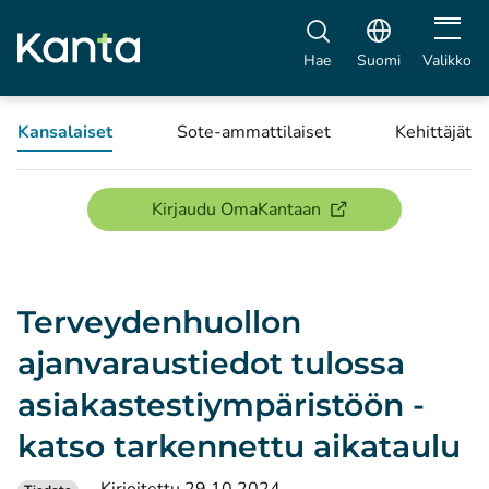
Avaa vali
Hae
Suomi
Valikko
Kansalaiset
Sote-ammattilaiset
Kehittäjät
(avautuu uuteen ikku
Kirjaudu OmaKantaan
Terveydenhuollon
ajanvaraustiedot tulossa
asiakastestiympäristöön -
katso tarkennettu aikataulu