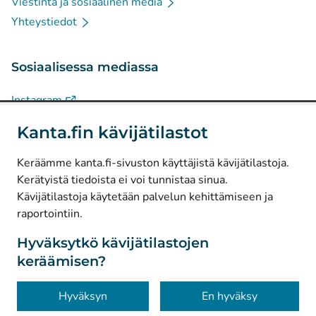
Viestintä ja sosiaalinen media
Yhteystiedot
Sosiaalisessa mediassa
(
Avautuu uuteen välilehteen
)
Instagram
(
Avautuu uuteen välilehteen
)
LinkedIn
Kanta.fin kävijätilastot
(
Avautuu uuteen välilehteen
)
Facebook
Keräämme kanta.fi-sivuston käyttäjistä kävijätilastoja.
Kerätyistä tiedoista ei voi tunnistaa sinua.
© Kanta-Palvelut, Kansaneläkelaitos
Kävijätilastoja käytetään palvelun kehittämiseen ja
raportointiin.
Tietosuoja
Tietoa sivustosta
Hyväksytkö kävijätilastojen
keräämisen?
Saavutettavuus
Evästeet
Hyväksyn
En hyväksy