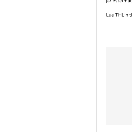
järjestelmät
Lue THL:n t