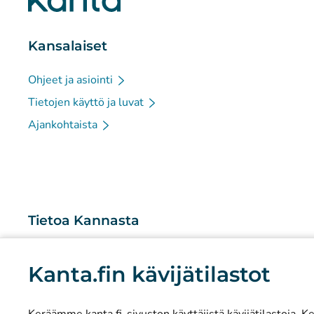
Kansalaiset
Ohjeet ja asiointi
Tietojen käyttö ja luvat
Ajankohtaista
Tietoa Kannasta
Mitä Kanta-palvelut ovat?
Kanta.fin kävijätilastot
Tutkimus ja tiedolla johtaminen
Tilastot