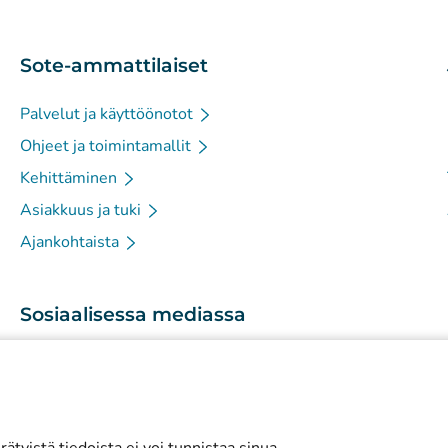
Sote-ammattilaiset
Palvelut ja käyttöönotot
Ohjeet ja toimintamallit
Kehittäminen
Asiakkuus ja tuki
Ajankohtaista
Sosiaalisessa mediassa
(
Avautuu uuteen välilehteen
)
Instagram
(
Avautuu uuteen välilehteen
)
LinkedIn
(
Avautuu uuteen välilehteen
)
Facebook