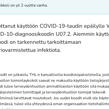
ikkeli on yli 2 vuotta vanha.
ttanut käyttöön COVID-19-taudin epäilylle
D-10-diagnoosikoodin U07.2. Aiemmin käytt
odi on tarkennettu tarkoittamaan
iovarmistettua infektiota.
dit on julkaistu THL:n kansallisella koodistopalvelimella, jo
llon toimintayksiköt saavat ne maksutta käyttöön tietojärjest
i tulee terveydenhuollon ammattilaisten käyttöön sitä mukaa
järjestelmien toimittajat ja terveydenhuollon toimijat tekevät
elmiinsä tarvittavat muutokset. Jos uudet koodit eivät ole käyte
elmässä, tulee olla yhteydessä oman organisaation tietohallint