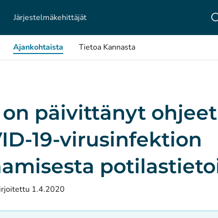
Järjestelmä­kehittäjät
Ajankohtaista
Tietoa Kannasta
on päivittänyt ohjeet
D-19-virusinfektion
aamisesta potilastieto
irjoitettu 1.4.2020