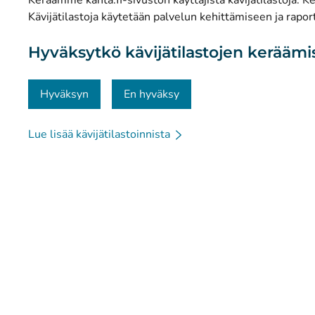
Keräämme kanta.fi-sivuston käyttäjistä kävijätilastoja. Ker
Tietosuoja ja saavutettavuus
Kävijätilastoja käytetään palvelun kehittämiseen ja raport
Materiaalipankki
Hyväksytkö kävijätilastojen kerääm
Viestintä ja sosiaalinen media
Yhteystiedot
Hyväksyn
En hyväksy
Lue lisää kävijätilastoinnista
© Kanta-Palvelut, Kansaneläkelaitos
Tietosuoja
Tie