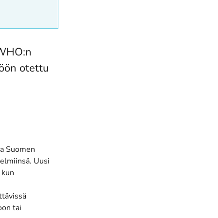
 WHO:n
öön otettu
sta Suomen
elmiinsä. Uusi
 kun
ttävissä
oon tai