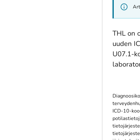
Art
THL on o
uuden IC
U07.1-ko
laborator
Diagnoosikoo
terveydenhuo
ICD-10-kood
potilastieto
tietojärjest
tietojärjest