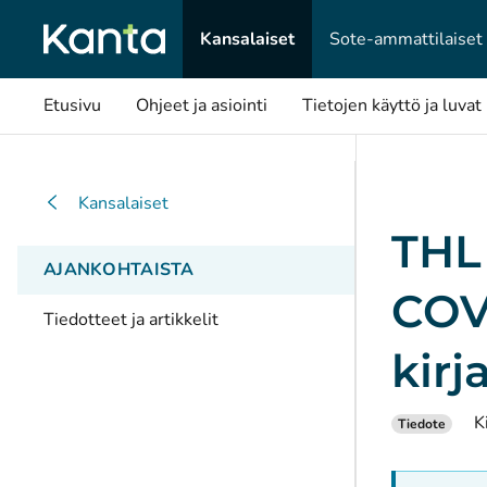
Kansalaiset
Sote-ammattilaiset
Etusivu
Ohjeet ja asiointi
Tietojen käyttö ja luvat
Kansalaiset
THL 
AJANKOHTAISTA
COVI
Tiedotteet ja artikkelit
kirj
K
Tiedote