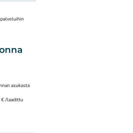
palveluihin
uonna
unnan asukasta
€ /laadittu