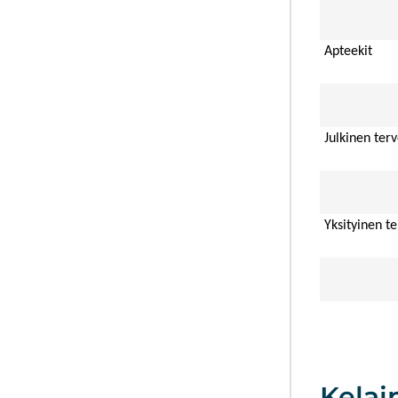
Apteekit
Julkinen ter
Yksityinen t
Kelai