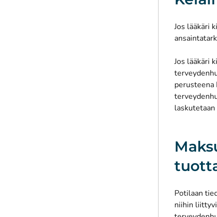
Jos lääkäri
ansaintatark
Jos lääkäri 
terveydenhu
perusteena k
terveydenhuo
laskutetaan 
Maksu
tuott
Potilaan tie
niihin liitt
terveydenhuo