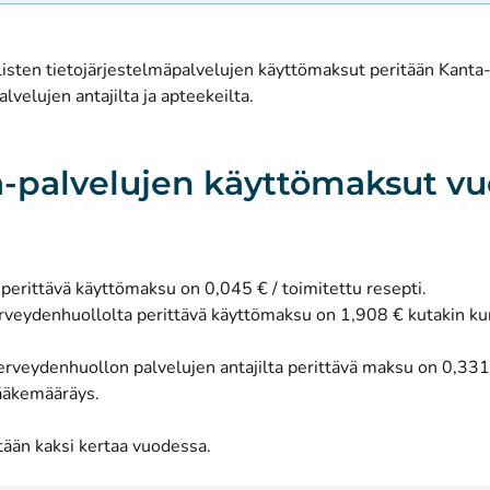
isten tietojärjestelmäpalvelujen käyttömaksut peritään Kanta-
palvelujen antajilta ja apteekeilta.
-palvelujen käyttömaksut v
perittävä käyttömaksu on 0,045 € / toimitettu resepti.
terveydenhuollolta perittävä käyttömaksu on 1,908 € kutakin k
erveydenhuollon palvelujen antajilta perittävä maksu on 0,331 
ääkemääräys.
tään kaksi kertaa vuodessa.