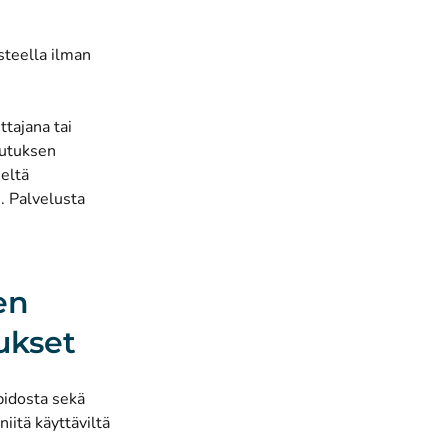
steella ilman
ttajana tai
kutuksen
seltä
. Palvelusta
en
ukset
äpidosta sekä
iitä käyttäviltä