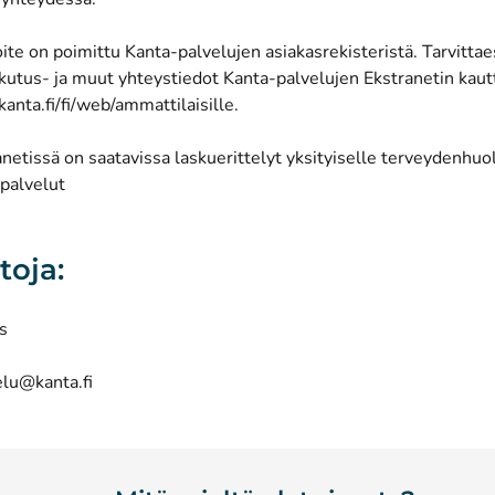
te on poimittu Kanta-palvelujen asiakasrekisteristä. Tarvittae
skutus- ja muut yhteystiedot Kanta-palvelujen Ekstranetin kaut
anta.fi/fi/web/ammattilaisille
.
netissä on saatavissa laskuerittelyt yksityiselle terveydenhuol
-palvelut
toja:
s
elu@kanta.fi