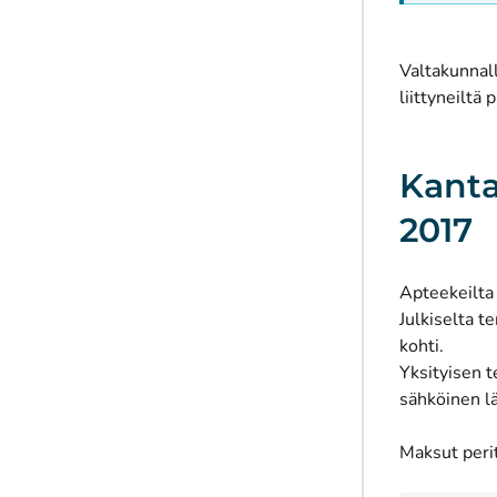
Valtakunnall
liittyneiltä 
Kanta
2017
Apteekeilta 
Julkiselta 
kohti.
Yksityisen t
sähköinen l
Maksut peri