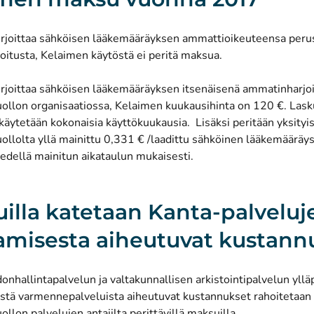
 kirjoittaa sähköisen lääkemääräyksen ammattioikeuteensa peru
oitusta, Kelaimen käytöstä ei peritä maksua.
kirjoittaa sähköisen lääkemääräyksen itsenäisenä ammatinharjoi
ollon organisaatiossa, Kelaimen kuukausihinta on 120 €. Las
äytetään kokonaisia käyttökuukausia. Lisäksi peritään yksityi
llolta yllä mainittu 0,331 € /laadittu sähköinen lääkemääräys
edellä mainitun aikataulun mukaisesti.
illa katetaan Kanta-palveluj
amisesta aiheutuvat kustann
donhallintapalvelun ja valtakunnallisen arkistointipalvelun yll
yvistä varmennepalveluista aiheutuvat kustannukset rahoitetaan n
llon palvelujen antajilta perittävillä maksuilla.