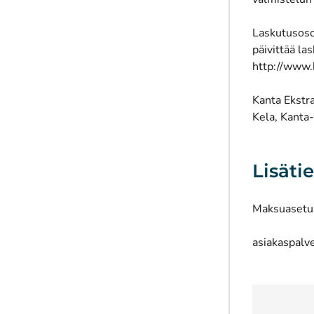
Laskutusosoi
päivittää la
http://www.k
Kanta Ekstra
Kela, Kanta
Lisätie
Maksuasetu
asiakaspalv