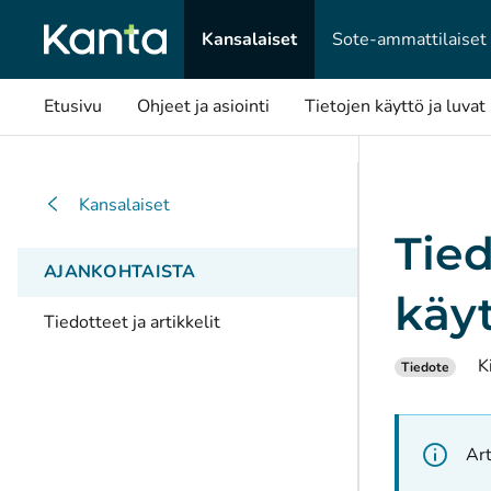
Kansalaiset
Sote-ammattilaiset
Etusivu
Ohjeet ja asiointi
Tietojen käyttö ja luvat
Kansalaiset
Tie
AJANKOHTAISTA
käy
Tiedotteet ja artikkelit
K
Tiedote
Art