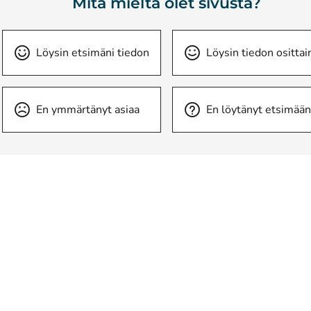
Mitä mieltä olet sivusta?
Löysin etsimäni tiedon
Löysin tiedon osittai
En ymmärtänyt asiaa
En löytänyt etsimään