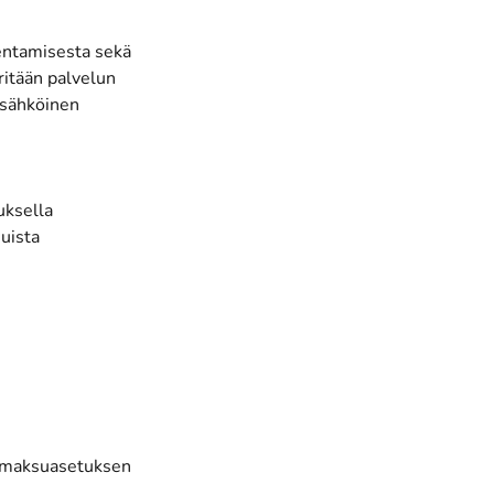
entamisesta sekä
ritään palvelun
 sähköinen
uksella
uista
8 maksuasetuksen