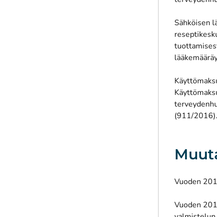
Sähköisen l
reseptikesku
tuottamises
lääkemääräys
Käyttömaksu
Käyttömaksu
terveydenhu
(911/2016)
Muut
Vuoden 2017
Vuoden 2016
valmistelun