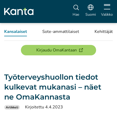
Avaa vali
Hae
Suomi
Valikko
Kansalaiset
Sote-ammattilaiset
Kehittäjät
(avautuu uuteen ikku
Kirjaudu OmaKantaan
Työterveyshuollon tiedot
kulkevat mukanasi – näet
ne OmaKannasta
Kirjoitettu 4.4.2023
Artikkeli