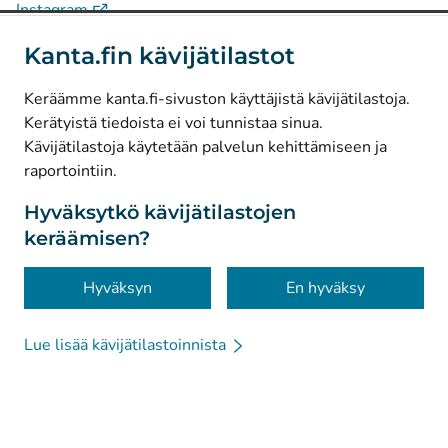
(
Avautuu uuteen välilehteen
)
Instagram
(
Avautuu uuteen välilehteen
)
LinkedIn
Kanta.fin kävijätilastot
(
Avautuu uuteen välilehteen
)
Facebook
Keräämme kanta.fi-sivuston käyttäjistä kävijätilastoja.
Kerätyistä tiedoista ei voi tunnistaa sinua.
© Kanta-Palvelut, Kansaneläkelaitos
Kävijätilastoja käytetään palvelun kehittämiseen ja
raportointiin.
Tietosuoja
Tietoa sivustosta
Hyväksytkö kävijätilastojen
keräämisen?
Saavutettavuus
Evästeet
Hyväksyn
En hyväksy
Lue lisää kävijätilastoinnista