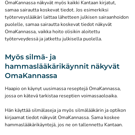
OmaKannassa näkyvät myös kaikki Kantaan kirjatut,
samaa sairautta koskevat tiedot. Jos esimerkiksi
työterveyslääkäri laittaa lähetteen julkisen sairaanhoidon
puolelle, samaa sairautta koskevat tiedot näkyvät
OmaKannassa, vaikka hoito olisikin aloitettu
työterveydessä ja jatkettu julkisella puolella.
Myös silmä- ja
hammaslääkärikäynnit näkyvät
OmaKannassa
Haapio on käynyt uusimassa reseptejä OmaKannassa,
jossa on kätevä tarkistaa reseptien voimassaoloaika.
Hän käyttää silmälaseja ja myös silmälääkärin ja optikon
kirjaamat tiedot näkyvät OmaKannassa. Sama koskee
hammaslääkärikäyntejä, jos ne on tallennettu Kantaan.