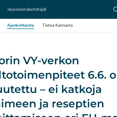
Järjestelmä­kehittäjät
Ajankohtaista
Tietoa Kannasta
orin VY-verkon
totoimenpiteet 6.6. 
utettu – ei katkoja
aimeen ja reseptien