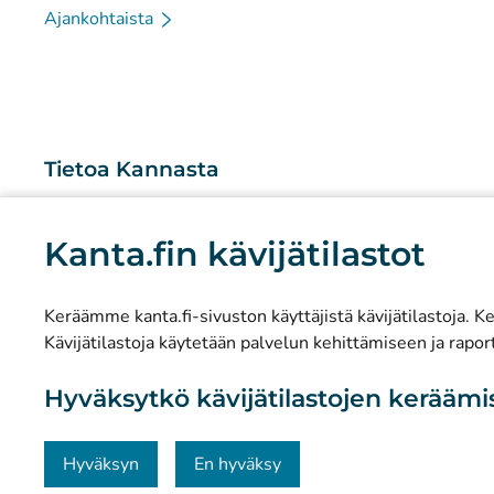
Ajankohtaista
Tietoa Kannasta
Mitä Kanta-palvelut ovat?
Kanta.fin kävijätilastot
Tutkimus ja tiedolla johtaminen
Tilastot
Keräämme kanta.fi-sivuston käyttäjistä kävijätilastoja. Ker
Tietosuoja ja saavutettavuus
Kävijätilastoja käytetään palvelun kehittämiseen ja raport
Materiaalipankki
Hyväksytkö kävijätilastojen kerääm
Viestintä ja sosiaalinen media
Yhteystiedot
Hyväksyn
En hyväksy