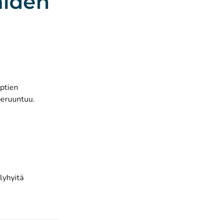
aiden
eptien
peruuntuu.
lyhyitä