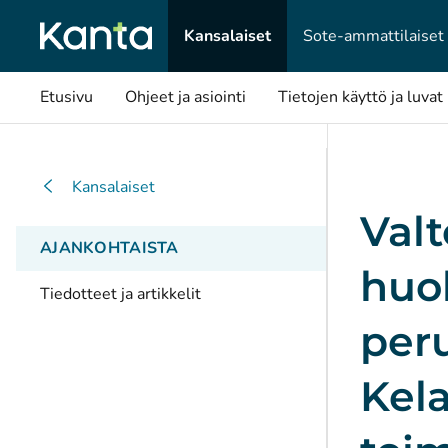
Kansalaiset
Sote-ammattilaiset
Etusivu
Ohjeet ja asiointi
Tietojen käyttö ja luvat
Kansalaiset
Valt
AJANKOHTAISTA
huol
Tiedotteet ja artikkelit
peru
Kel