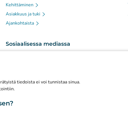
Kehittäminen
Asiakkuus ja tuki
Ajankohtaista
Sosiaalisessa mediassa
(
Avautuu uuteen välilehteen
)
Instagram
(
Avautuu uuteen välilehteen
)
LinkedIn
(
Avautuu uuteen välilehteen
)
Facebook
ätyistä tiedoista ei voi tunnistaa sinua.
ointiin.
isen?