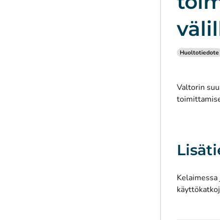
toi
välil
Huoltotiedote
Valtorin suu
toimittamis
Lisäti
Kelaimessa j
käyttökatko