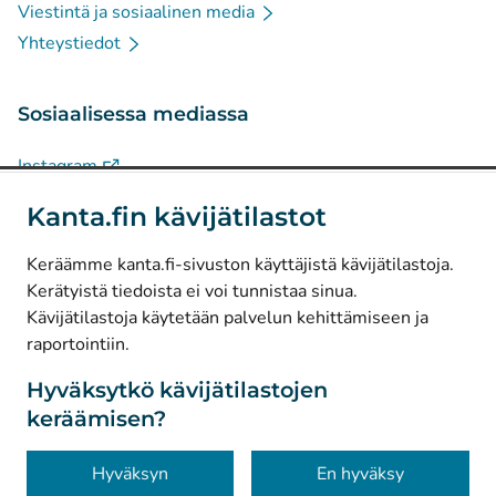
Viestintä ja sosiaalinen media
Yhteystiedot
Sosiaalisessa mediassa
(
Avautuu uuteen välilehteen
)
Instagram
(
Avautuu uuteen välilehteen
)
LinkedIn
Kanta.fin kävijätilastot
(
Avautuu uuteen välilehteen
)
Facebook
Keräämme kanta.fi-sivuston käyttäjistä kävijätilastoja.
Kerätyistä tiedoista ei voi tunnistaa sinua.
© Kanta-Palvelut, Kansaneläkelaitos
Kävijätilastoja käytetään palvelun kehittämiseen ja
raportointiin.
Tietosuoja
Tietoa sivustosta
Hyväksytkö kävijätilastojen
keräämisen?
Saavutettavuus
Evästeet
Hyväksyn
En hyväksy