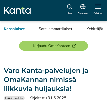
Avaa vali
Hae
Suomi
Valikko
Kansalaiset
Sote-ammattilaiset
Kehittäjät
(avautuu uuteen ikku
Kirjaudu OmaKantaan
Varo Kanta-palvelujen ja
OmaKannan nimissä
liikkuvia huijauksia!
Kirjoitettu 31.5.2025
Häiriötiedote