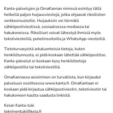
Kanta-palvelujen ja OmaKannan nimissä esiintyy tällä
hetkellä paljon huijausviestejä, jotka ohjaavat rikollisten
verkkosivustoille. Huijauksiin voi törmätä
sähköpostiviestissä, sosiaalisessa mediassa tai
hakukoneissa. Rikolliset voivat lähestyä ihmisiä myös
tekstiviesteillä, puhelinsoitoilla ja WhatsApp-viesteillä.
Tietoturvasyistä arkaluonteisia tietoja, kuten
henkilötunnusta, ei pidä koskaan lähettää sähköpostitse.
Kanta-palvelut ei koskaan kysy henkilötietoja
sähköpostilla tai tekstiviestillä.
OmaKannassa asioiminen on turvallista, kun kirjaudut
palveluun osoitteessa www.kanta.fi. OmaKantaan ei
koskaan pidä kirjautua sähköpostiviestin, tekstiviestin tai
hakukoneen kautta saadusta linkistä.
Kelan Kanta-tuki
tekninentuki@kela.fi