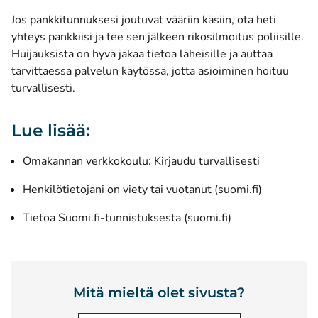
Jos pankkitunnuksesi joutuvat vääriin käsiin, ota heti
yhteys pankkiisi ja tee sen jälkeen rikosilmoitus poliisille.
Huijauksista on hyvä jakaa tietoa läheisille ja auttaa
tarvittaessa palvelun käytössä, jotta asioiminen hoituu
turvallisesti.
Lue lisää:
Omakannan verkkokoulu: Kirjaudu turvallisesti
(avautuu u
Henkilötietojani on viety tai vuotanut (suomi.fi)
(avautuu uuteen 
Tietoa Suomi.fi-tunnistuksesta (suomi.fi)
Mitä mieltä olet sivusta?