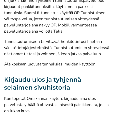
on julkishallinnon yhteinen tunnistautumispalvelu. Jos
kirjaudut pankkitunnuksilla, käytä oman pankkisi
tunnuksia. Suomi.fi-tunnistus käyttää OP Tunnistuksen
välityspalvelua, joten tunnistautumisen yhteydessä
palveluntarjoajana näkyy OP. Mobiilivarmenteessa
palveluntarjoajana voi olla Telia.
Tunnistautumiseen tarvittavat henkilötietosi haetaan
väestötietojärjestelmästä. Tunnistautumisen yhteydessä
näet omat tietosi ja voit sen jälkeen jatkaa palveluun.
Älä koskaan luovuta tunnuksiasi muiden käyttöön.
Kirjaudu ulos ja tyhjennä
selaimen sivuhistoria
Kun lopetat Omakannan käytön, kirjaudu aina ulos
palvelusta ylhäällä olevasta sinisestä painikkeesta, jossa
on lukon kuva.