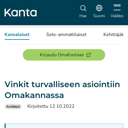
Avaa vali
Hae
Suomi
Valikko
Kansalaiset
Sote-ammattilaiset
Kehittäjät
(avautuu uuteen ikku
Kirjaudu OmaKantaan
Vinkit turvalliseen asiointiin
Omakannassa
Kirjoitettu 12.10.2022
Artikkeli