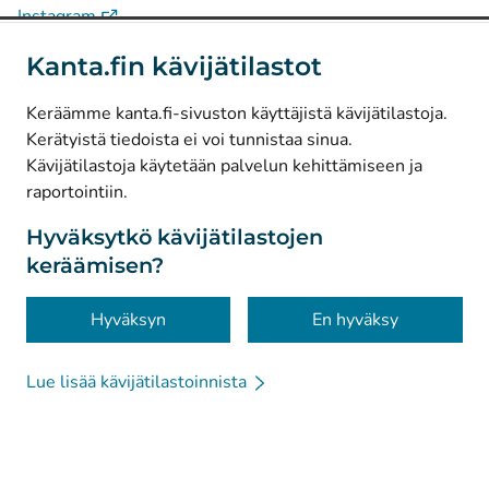
(
Avautuu uuteen välilehteen
)
Instagram
(
Avautuu uuteen välilehteen
)
LinkedIn
Kanta.fin kävijätilastot
(
Avautuu uuteen välilehteen
)
Facebook
Keräämme kanta.fi-sivuston käyttäjistä kävijätilastoja.
Kerätyistä tiedoista ei voi tunnistaa sinua.
© Kanta-Palvelut, Kansaneläkelaitos
Kävijätilastoja käytetään palvelun kehittämiseen ja
raportointiin.
Tietosuoja
Tietoa sivustosta
Hyväksytkö kävijätilastojen
keräämisen?
Saavutettavuus
Evästeet
Hyväksyn
En hyväksy
Lue lisää kävijätilastoinnista