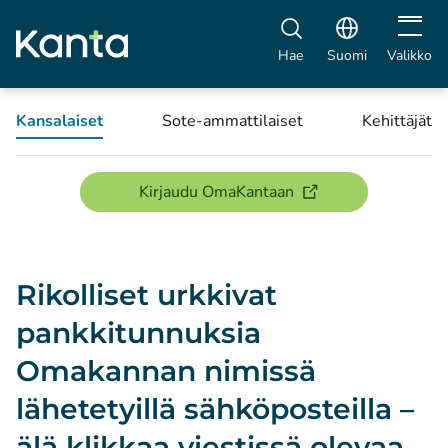
Avaa vali
Hae
Suomi
Valikko
Kansalaiset
Sote-ammattilaiset
Kehittäjät
(avautuu uuteen ikku
Kirjaudu OmaKantaan
Rikolliset urkkivat
pankkitunnuksia
Omakannan nimissä
lähetetyillä sähköposteilla –
älä klikkaa viestissä olevaa