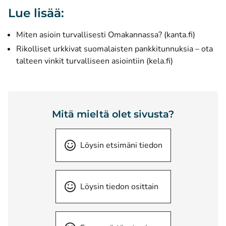
Lue lisää:
(avautuu
Miten asioin turvallisesti Omakannassa? (kanta.fi)
Rikolliset urkkivat suomalaisten pankkitunnuksia – ota
(avautuu uutee
talteen vinkit turvalliseen asiointiin (kela.fi)
Mitä mieltä olet sivusta?
Löysin etsimäni tiedon
Löysin tiedon osittain