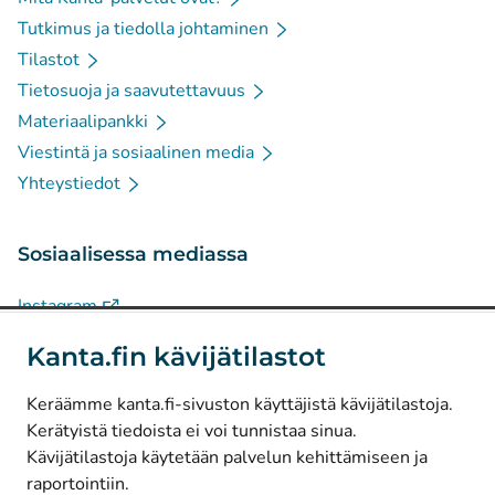
Tutkimus ja tiedolla johtaminen
Tilastot
Tietosuoja ja saavutettavuus
Materiaalipankki
Viestintä ja sosiaalinen media
Yhteystiedot
Sosiaalisessa mediassa
(
Avautuu uuteen välilehteen
)
Instagram
(
Avautuu uuteen välilehteen
)
LinkedIn
Kanta.fin kävijätilastot
(
Avautuu uuteen välilehteen
)
Facebook
Keräämme kanta.fi-sivuston käyttäjistä kävijätilastoja.
Kerätyistä tiedoista ei voi tunnistaa sinua.
© Kanta-Palvelut, Kansaneläkelaitos
Kävijätilastoja käytetään palvelun kehittämiseen ja
raportointiin.
Tietosuoja