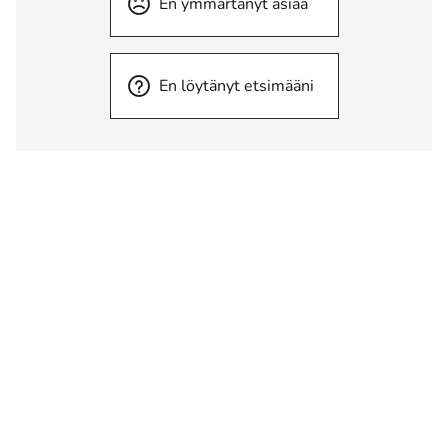
En ymmärtänyt asiaa
En löytänyt etsimääni