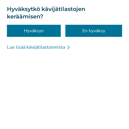
Tietoa sivustosta
Hyväksytkö kävijätilastojen
keräämisen?
Saavutettavuus
Evästeet
Hyväksyn
En hyväksy
Lue lisää kävijätilastoinnista