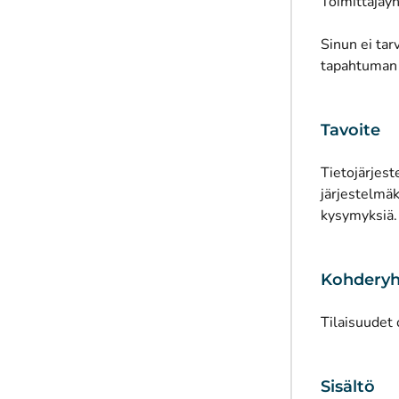
Toimittajay
Sinun ei tar
tapahtuman k
Tavoite
Tietojärjest
järjestelmäk
kysymyksiä.
Kohdery
Tilaisuudet 
Sisältö