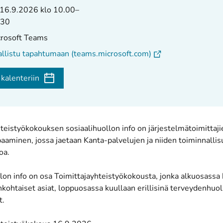
16.9.2026
klo
10.00–
.30
rosoft Teams
(
Avautuu uuteen väl
llistu tapahtumaan (teams.microsoft.com)
 kalenteriin
teistyökokouksen sosiaalihuollon info on järjestelmätoimittaji
aaminen, jossa jaetaan Kanta-palvelujen ja niiden toiminnalli
toa.
lon info on osa Toimittajayhteistyökokousta, jonka alkuosassa k
nkohtaiset asiat, loppuosassa kuullaan erillisinä terveydenhuo
t.