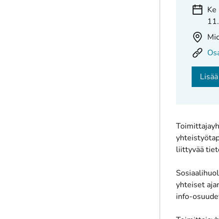
.
Ke
11
Paikka:
Mic
Osa
Lisää
Toimittajayh
yhteistyötap
liittyvää tie
Sosiaalihuol
yhteiset aja
info-osuude