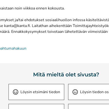
lkaistaan noin viikkoa ennen kokousta.
ykset ja/tai ehdotukset sosiaalihuollon infossa käsiteltävistä 
e kanta@kanta.fi. Laitathan aihekenttään Toimittajayhteistyök
määrä. Ennakkokysymykset toivotaan lähetettävän viimeistään v
apahtumahakuun
Mitä mieltä olet sivusta?
Löysin etsimäni tiedon
Löysin tiedon os