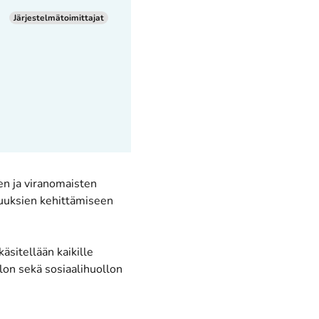
Järjestelmätoimittajat
ilehteen
)
en ja viranomaisten
suuksien kehittämiseen
äsitellään kaikille
llon sekä sosiaalihuollon