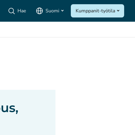
Hae
Suomi
Kumppanit-työtila
us,