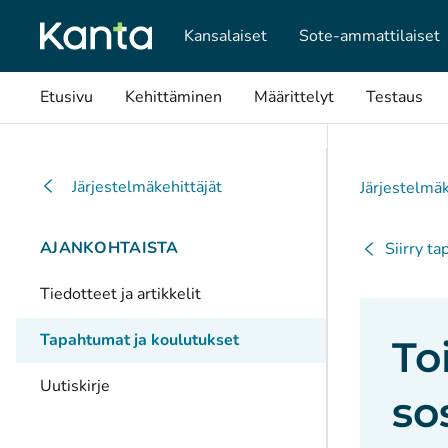
Kansalaiset
Sote-ammattilaiset
Etusivu
Kehittäminen
Määrittelyt
Testaus
Järjestelmäkehittäjät
Järjestelmäk
AJANKOHTAISTA
Siirry t
Tiedotteet ja artikkelit
Tapahtumat ja koulutukset
To
Uutiskirje
so