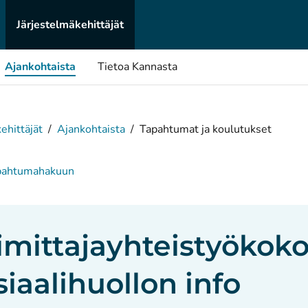
Järjestelmä­kehittäjät
Ajankohtaista
Tietoa Kannasta
ehittäjät
/
Ajankohtaista
/
Tapahtumat ja koulutukset
apahtumahakuun
imittajayhteistyökoko
siaalihuollon info