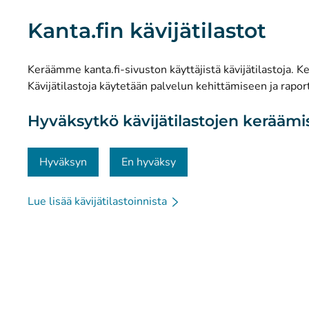
Mitä Kanta-palvelut ovat?
Kanta.fin kävijätilastot
Tutkimus ja tiedolla johtaminen
Tilastot
Keräämme kanta.fi-sivuston käyttäjistä kävijätilastoja. Ker
Tietosuoja ja saavutettavuus
Kävijätilastoja käytetään palvelun kehittämiseen ja raport
Materiaalipankki
Hyväksytkö kävijätilastojen kerääm
Viestintä ja sosiaalinen media
Yhteystiedot
Hyväksyn
En hyväksy
Lue lisää kävijätilastoinnista
© Kanta-Palvelut, Kansaneläkelaitos
Tietosuoja
Tie