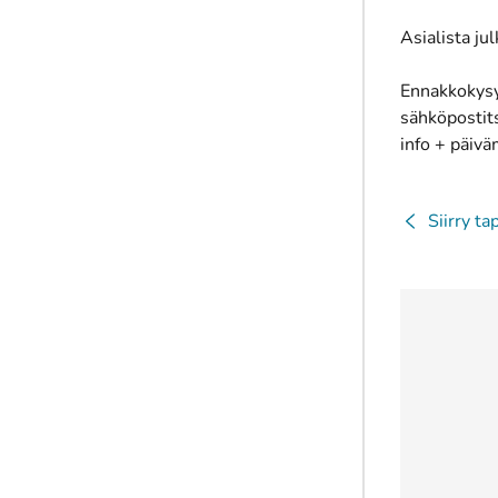
Asialista ju
Ennakkokysym
sähköpostits
info + päivä
Siirry t