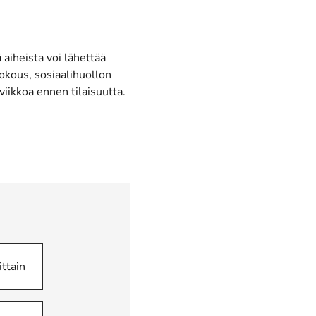
aiheista voi lähettää
okous, sosiaalihuollon
iikkoa ennen tilaisuutta.
ittain