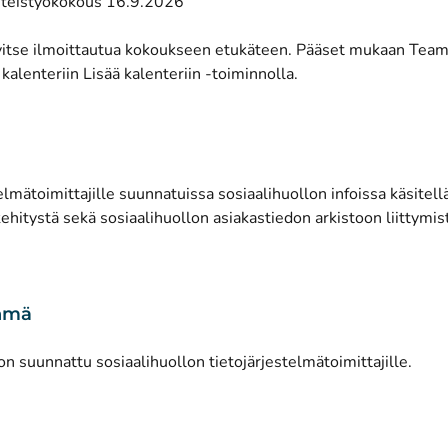
(avautuu uuteen ikkunaan)
hteistyökokous 16.9.2026
vitse ilmoittautua kokoukseen etukäteen. Pääset mukaan Teams-
alenteriin Lisää kalenteriin -toiminnolla.
elmätoimittajille suunnatuissa sosiaalihuollon infoissa käsitell
ehitystä sekä sosiaalihuollon asiakastiedon arkistoon liittymis
hmä
on suunnattu sosiaalihuollon tietojärjestelmätoimittajille.