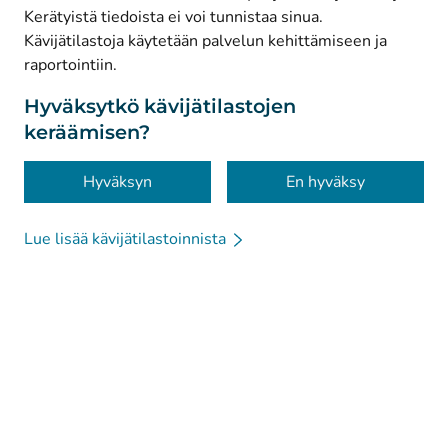
Kerätyistä tiedoista ei voi tunnistaa sinua.
© Kanta-Palvelut, Kansaneläkelaitos
Kävijätilastoja käytetään palvelun kehittämiseen ja
raportointiin.
Tietosuoja
Tietoa sivustosta
Hyväksytkö kävijätilastojen
keräämisen?
Saavutettavuus
Evästeet
Hyväksyn
En hyväksy
Lue lisää kävijätilastoinnista