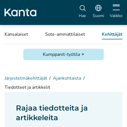
Avaa vali
Hae
Suomi
Valikko
Kansalaiset
Sote-ammattilaiset
Kehittäjät
Kumppanit-työtila
Järjestelmäkehittäjät
/
Ajankohtaista
/
Tiedotteet ja artikkelit
Rajaa tiedotteita ja
artikkeleita