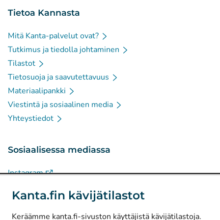
Tietoa Kannasta
Mitä Kanta-palvelut ovat?
Tutkimus ja tiedolla johtaminen
Tilastot
Tietosuoja ja saavutettavuus
Materiaalipankki
Viestintä ja sosiaalinen media
Yhteystiedot
Sosiaalisessa mediassa
(
Avautuu uuteen välilehteen
)
Instagram
(
Avautuu uuteen välilehteen
)
LinkedIn
Kanta.fin kävijätilastot
(
Avautuu uuteen välilehteen
)
Facebook
Keräämme kanta.fi-sivuston käyttäjistä kävijätilastoja.