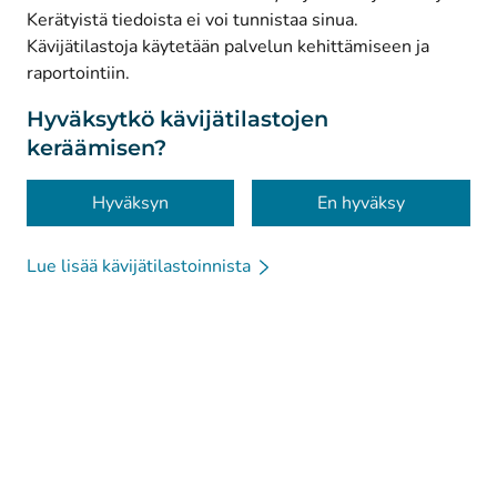
Kerätyistä tiedoista ei voi tunnistaa sinua.
© Kanta-Palvelut, Kansaneläkelaitos
Kävijätilastoja käytetään palvelun kehittämiseen ja
raportointiin.
Tietosuoja
Tietoa sivustosta
Hyväksytkö kävijätilastojen
keräämisen?
Saavutettavuus
Evästeet
Hyväksyn
En hyväksy
Lue lisää kävijätilastoinnista