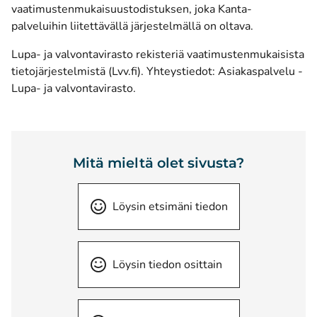
vaatimustenmukaisuustodistuksen, joka Kanta-
palveluihin liitettävällä järjestelmällä on oltava.
Lupa- ja valvontavirasto
rekisteriä vaatimustenmukaisista
(avautuu uuteen ikkunaan)
tietojärjestelmistä (Lvv.fi).
Yhteystiedot:
Asiakaspalvelu -
(avautuu uuteen ikkunaan)
Lupa- ja valvontavirasto
.
Mitä mieltä olet sivusta?
Löysin etsimäni tiedon
Löysin tiedon osittain