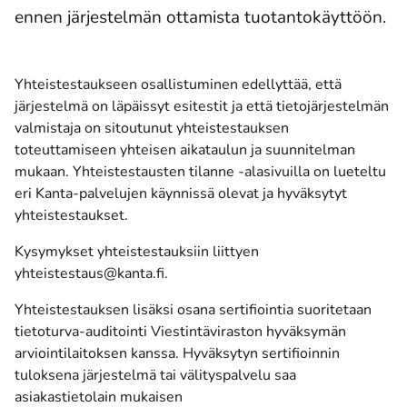
ennen järjestelmän ottamista tuotantokäyttöön.
Yhteistestaukseen osallistuminen edellyttää, että
järjestelmä on läpäissyt esitestit ja että tietojärjestelmän
valmistaja on sitoutunut yhteistestauksen
toteuttamiseen yhteisen aikataulun ja suunnitelman
mukaan. Yhteistestausten tilanne -alasivuilla on lueteltu
eri Kanta-palvelujen käynnissä olevat ja hyväksytyt
yhteistestaukset.
Kysymykset yhteistestauksiin liittyen
(avautuu uuteen ikkunaan)
yhteistestaus@kanta.fi
.
Yhteistestauksen lisäksi osana sertifiointia suoritetaan
tietoturva-auditointi Viestintäviraston hyväksymän
arviointilaitoksen kanssa. Hyväksytyn sertifioinnin
tuloksena järjestelmä tai välityspalvelu saa
asiakastietolain mukaisen