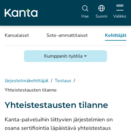
Avaa vali
Hae
Suomi
Valikko
Kansalaiset
Sote-ammattilaiset
Kehittäjät
Kumppanit-työtila
Järjestelmäkehittäjät
/
Testaus
/
Yhteistestausten tilanne
Yhteistestausten tilanne
Kanta-palveluihin liittyvien järjestelmien on
osana sertifiointia läpäistävä yhteistestaus