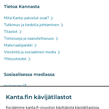
Tietoa Kannasta
Mitä Kanta-palvelut ovat?
Tutkimus ja tiedolla johtaminen
Tilastot
Tietosuoja ja saavutettavuus
Materiaalipankki
Viestintä ja sosiaalinen media
Yhteystiedot
Sosiaalisessa mediassa
(
Avautuu uuteen välilehteen
)
Instagram
(
Avautuu uuteen välilehteen
)
LinkedIn
Kanta.fin kävijätilastot
(
Avautuu uuteen välilehteen
)
Facebook
Keräämme kanta.fi-sivuston käyttäjistä kävijätilastoja.