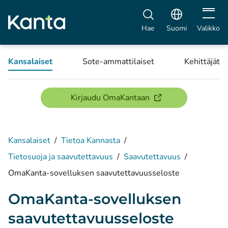
Avaa vali
Hae
Suomi
Valikko
Kansalaiset
Sote-ammattilaiset
Kehittäjät
(avautuu uuteen ikku
Kirjaudu OmaKantaan
Kansalaiset
/
Tietoa Kannasta
/
Tietosuoja ja saavutettavuus
/
Saavutettavuus
/
OmaKanta-sovelluksen saavutettavuusseloste
OmaKanta-sovelluksen
saavutettavuusseloste