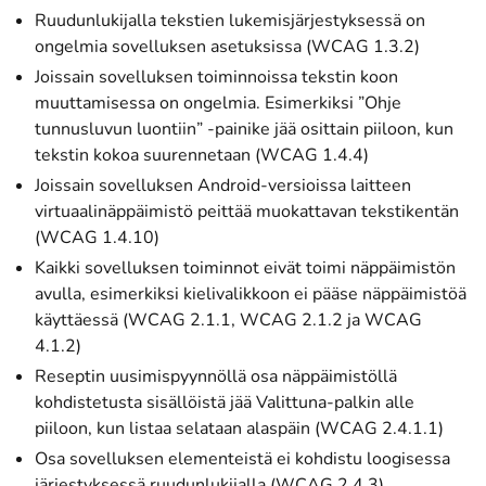
Ruudunlukijalla tekstien lukemisjärjestyksessä on
ongelmia sovelluksen asetuksissa (WCAG 1.3.2)
Joissain sovelluksen toiminnoissa tekstin koon
muuttamisessa on ongelmia. Esimerkiksi ”Ohje
tunnusluvun luontiin” -painike jää osittain piiloon, kun
tekstin kokoa suurennetaan (WCAG 1.4.4)
Joissain sovelluksen Android-versioissa laitteen
virtuaalinäppäimistö peittää muokattavan tekstikentän
(WCAG 1.4.10)
Kaikki sovelluksen toiminnot eivät toimi näppäimistön
avulla, esimerkiksi kielivalikkoon ei pääse näppäimistöä
käyttäessä (WCAG 2.1.1, WCAG 2.1.2 ja WCAG
4.1.2)
Reseptin uusimispyynnöllä osa näppäimistöllä
kohdistetusta sisällöistä jää Valittuna-palkin alle
piiloon, kun listaa selataan alaspäin (WCAG 2.4.1.1)
Osa sovelluksen elementeistä ei kohdistu loogisessa
järjestyksessä ruudunlukijalla (WCAG 2.4.3)