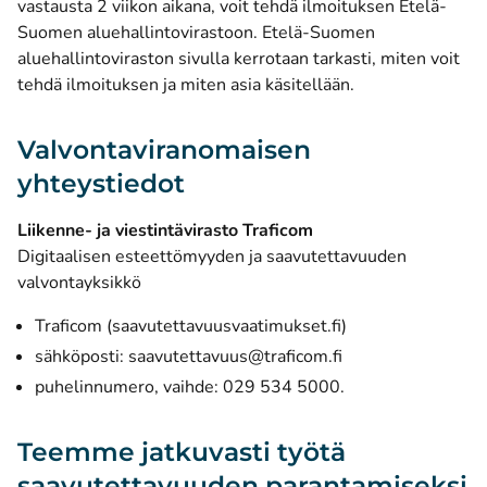
vastausta 2 viikon aikana, voit tehdä ilmoituksen Etelä-
Suomen aluehallintovirastoon. Etelä-Suomen
aluehallintoviraston sivulla kerrotaan tarkasti, miten voit
tehdä ilmoituksen ja miten asia käsitellään.
Valvontaviranomaisen
yhteystiedot
Liikenne- ja viestintävirasto Traficom
Digitaalisen esteettömyyden ja saavutettavuuden
valvontayksikkö
(avautuu uuteen i
Traficom (saavutettavuusvaatimukset.fi)
sähköposti:
saavutettavuus@traficom.fi
puhelinnumero, vaihde: 029 534 5000.
Teemme jatkuvasti työtä
saavutettavuuden parantamiseksi