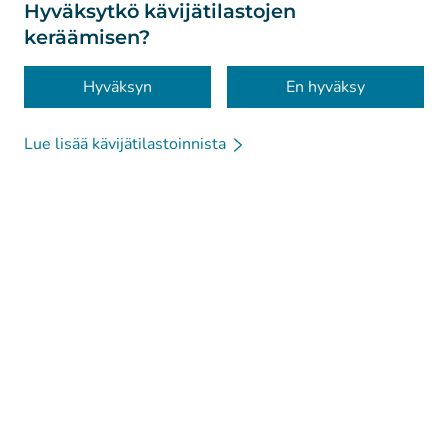
Tietoa sivustosta
Hyväksytkö kävijätilastojen
keräämisen?
Saavutettavuus
Evästeet
Hyväksyn
En hyväksy
Lue lisää kävijätilastoinnista