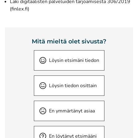
Laki digitaalisten palveluiden tarjoamisesta 306/2019
(avautuu uuteen ikkunaan)
(finlex.fi)
Mitä mieltä olet sivusta?
Löysin etsimäni tiedon
Löysin tiedon osittain
En ymmärtänyt asiaa
En löytänyt etsimääni