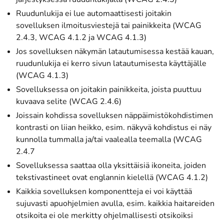
Ruudunlukija ei lue automaattisesti joitakin
sovelluksen ilmoitusviestejä tai painikkeita (WCAG
2.4.3, WCAG 4.1.2 ja WCAG 4.1.3)
Jos sovelluksen näkymän latautumisessa kestää kauan,
ruudunlukija ei kerro sivun latautumisesta käyttäjälle
(WCAG 4.1.3)
Sovelluksessa on joitakin painikkeita, joista puuttuu
kuvaava selite (WCAG 2.4.6)
Joissain kohdissa sovelluksen näppäimistökohdistimen
kontrasti on liian heikko, esim. näkyvä kohdistus ei näy
kunnolla tummalla ja/tai vaalealla teemalla (WCAG
2.4.7
Sovelluksessa saattaa olla yksittäisiä ikoneita, joiden
tekstivastineet ovat englannin kielellä (WCAG 4.1.2)
Kaikkia sovelluksen komponentteja ei voi käyttää
sujuvasti apuohjelmien avulla, esim. kaikkia haitareiden
otsikoita ei ole merkitty ohjelmallisesti otsikoiksi