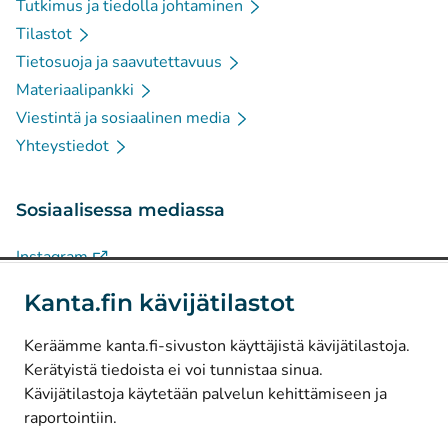
Tutkimus ja tiedolla johtaminen
Tilastot
Tietosuoja ja saavutettavuus
Materiaalipankki
Viestintä ja sosiaalinen media
Yhteystiedot
Sosiaalisessa mediassa
(
Avautuu uuteen välilehteen
)
Instagram
(
Avautuu uuteen välilehteen
)
LinkedIn
Kanta.fin kävijätilastot
(
Avautuu uuteen välilehteen
)
Facebook
Keräämme kanta.fi-sivuston käyttäjistä kävijätilastoja.
Kerätyistä tiedoista ei voi tunnistaa sinua.
© Kanta-Palvelut, Kansaneläkelaitos
Kävijätilastoja käytetään palvelun kehittämiseen ja
raportointiin.
Tietosuoja