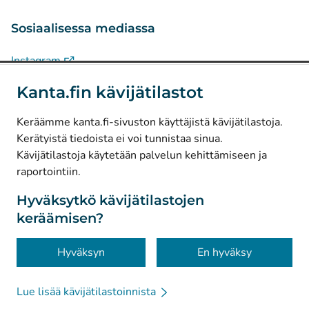
Sosiaalisessa mediassa
(
Avautuu uuteen välilehteen
)
Instagram
(
Avautuu uuteen välilehteen
)
LinkedIn
Kanta.fin kävijätilastot
(
Avautuu uuteen välilehteen
)
Facebook
Keräämme kanta.fi-sivuston käyttäjistä kävijätilastoja.
Kerätyistä tiedoista ei voi tunnistaa sinua.
© Kanta-Palvelut, Kansaneläkelaitos
Kävijätilastoja käytetään palvelun kehittämiseen ja
raportointiin.
Tietosuoja
Tietoa sivustosta
Hyväksytkö kävijätilastojen
keräämisen?
Saavutettavuus
Evästeet
Hyväksyn
En hyväksy
Lue lisää kävijätilastoinnista