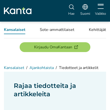
Avaa vali
Hae
Suomi
Valikko
Kansalaiset
Sote-ammattilaiset
Kehittäjät
(avautuu uuteen ikku
Kirjaudu OmaKantaan
Kansalaiset
/
Ajankohtaista
/
Tiedotteet ja artikkelit
Rajaa tiedotteita ja
artikkeleita