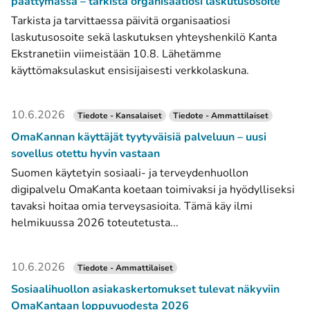
päättymässä – tarkista organisaatiosi laskutusosoite
Tarkista ja tarvittaessa päivitä organisaatiosi
laskutusosoite sekä laskutuksen yhteyshenkilö Kanta
Ekstranetiin viimeistään 10.8. Lähetämme
käyttömaksulaskut ensisijaisesti verkkolaskuna.
10.6.2026
Tiedote - Kansalaiset
Tiedote - Ammattilaiset
OmaKannan käyttäjät tyytyväisiä palveluun – uusi
sovellus otettu hyvin vastaan
Suomen käytetyin sosiaali- ja terveydenhuollon
digipalvelu OmaKanta koetaan toimivaksi ja hyödylliseksi
tavaksi hoitaa omia terveysasioita. Tämä käy ilmi
helmikuussa 2026 toteutetusta...
10.6.2026
Tiedote - Ammattilaiset
Sosiaalihuollon asiakaskertomukset tulevat näkyviin
OmaKantaan loppuvuodesta 2026