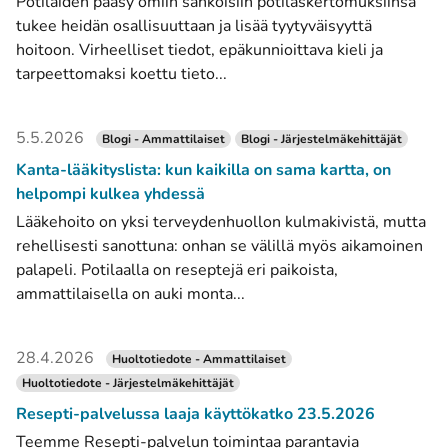
Potilaiden pääsy omiin sähköisiin potilaskertomuksiinsa
tukee heidän osallisuuttaan ja lisää tyytyväisyyttä
hoitoon. Virheelliset tiedot, epäkunnioittava kieli ja
tarpeettomaksi koettu tieto...
5.5.2026
Blogi - Ammattilaiset
Blogi - Järjestelmäkehittäjät
Kanta-lääkityslista: kun kaikilla on sama kartta, on
helpompi kulkea yhdessä
Lääkehoito on yksi terveydenhuollon kulmakivistä, mutta
rehellisesti sanottuna: onhan se välillä myös aikamoinen
palapeli. Potilaalla on reseptejä eri paikoista,
ammattilaisella on auki monta...
28.4.2026
Huoltotiedote - Ammattilaiset
Huoltotiedote - Järjestelmäkehittäjät
Resepti-palvelussa laaja käyttökatko 23.5.2026
Teemme Resepti-palvelun toimintaa parantavia