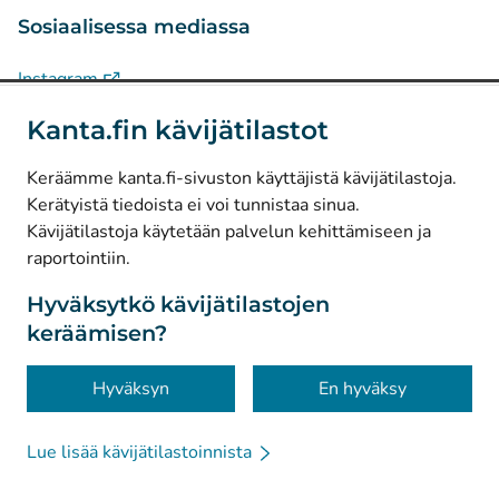
Sosiaalisessa mediassa
(
Avautuu uuteen välilehteen
)
Instagram
(
Avautuu uuteen välilehteen
)
LinkedIn
Kanta.fin kävijätilastot
(
Avautuu uuteen välilehteen
)
Facebook
Keräämme kanta.fi-sivuston käyttäjistä kävijätilastoja.
Kerätyistä tiedoista ei voi tunnistaa sinua.
© Kanta-Palvelut, Kansaneläkelaitos
Kävijätilastoja käytetään palvelun kehittämiseen ja
raportointiin.
Tietosuoja
Tietoa sivustosta
Hyväksytkö kävijätilastojen
keräämisen?
Saavutettavuus
Evästeet
Hyväksyn
En hyväksy
Lue lisää kävijätilastoinnista