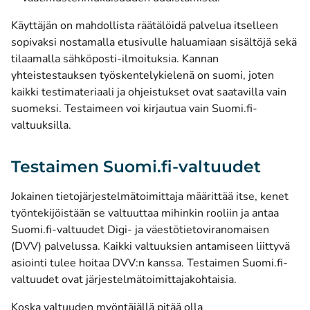
Käyttäjän on mahdollista räätälöidä palvelua itselleen
sopivaksi nostamalla etusivulle haluamiaan sisältöjä sekä
tilaamalla sähköposti-ilmoituksia. Kannan
yhteistestauksen työskentelykielenä on suomi, joten
kaikki testimateriaali ja ohjeistukset ovat saatavilla vain
suomeksi. Testaimeen voi kirjautua vain Suomi.fi-
valtuuksilla.
Testaimen Suomi.fi-valtuudet
Jokainen tietojärjestelmätoimittaja määrittää itse, kenet
työntekijöistään se valtuuttaa mihinkin rooliin ja antaa
Suomi.fi-valtuudet Digi- ja väestötietoviranomaisen
(DVV) palvelussa. Kaikki valtuuksien antamiseen liittyvä
asiointi tulee hoitaa DVV:n kanssa. Testaimen Suomi.fi-
valtuudet ovat järjestelmätoimittajakohtaisia.
Koska valtuuden myöntäjällä pitää olla