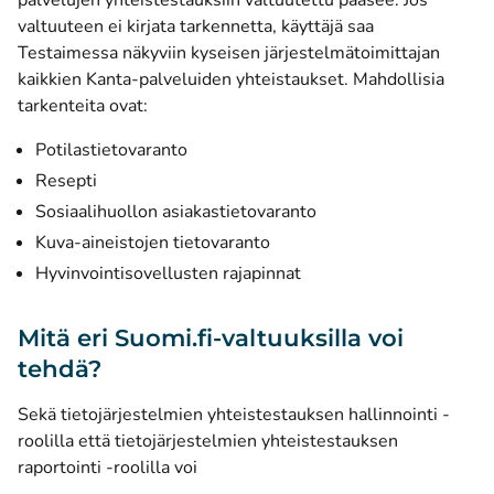
palvelujen yhteistestauksiin valtuutettu pääsee. Jos
valtuuteen ei kirjata tarkennetta, käyttäjä saa
Testaimessa näkyviin kyseisen järjestelmätoimittajan
kaikkien Kanta-palveluiden yhteistaukset. Mahdollisia
tarkenteita ovat:
Potilastietovaranto
Resepti
Sosiaalihuollon asiakastietovaranto
Kuva-aineistojen tietovaranto
Hyvinvointisovellusten rajapinnat
Mitä eri Suomi.fi-valtuuksilla voi
tehdä?
Sekä tietojärjestelmien yhteistestauksen hallinnointi -
roolilla että tietojärjestelmien yhteistestauksen
raportointi -roolilla voi