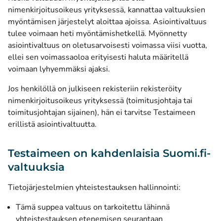
nimenkirjoitusoikeus yrityksessä, kannattaa valtuuksien
myöntämisen järjestelyt aloittaa ajoissa. Asiointivaltuus
tulee voimaan heti myöntämishetkellä. Myönnetty
asiointivaltuus on oletusarvoisesti voimassa viisi vuotta,
ellei sen voimassaoloa erityisesti haluta määritellä
voimaan lyhyemmäksi ajaksi.
Jos henkilöllä on julkiseen rekisteriin rekisteröity
nimenkirjoitusoikeus yrityksessä (toimitusjohtaja tai
toimitusjohtajan sijainen), hän ei tarvitse Testaimeen
erillistä asiointivaltuutta.
Testaimeen on kahdenlaisia Suomi.fi-
valtuuksia
Tietojärjestelmien yhteistestauksen hallinnointi:
Tämä suppea valtuus on tarkoitettu lähinnä
yhteistestauksen etenemisen seurantaan