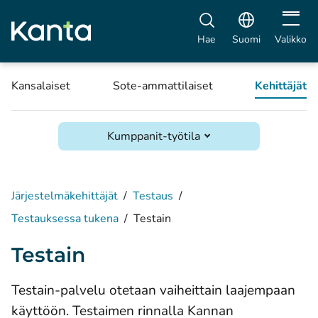
Avaa vali
Hae
Suomi
Valikko
Kansalaiset
Sote-ammattilaiset
Kehittäjät
Kumppanit-työtila
Järjestelmäkehittäjät
/
Testaus
/
Testauksessa tukena
/
Testain
Testain
Testain-palvelu otetaan vaiheittain laajempaan
käyttöön. Testaimen rinnalla Kannan