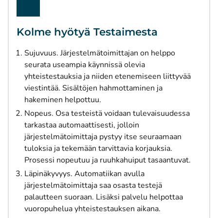
Kolme hyötyä Testaimesta
Sujuvuus. Järjestelmätoimittajan on helppo
seurata useampia käynnissä olevia
yhteistestauksia ja niiden etenemiseen liittyvää
viestintää. Sisältöjen hahmottaminen ja
hakeminen helpottuu.
Nopeus. Osa testeistä voidaan tulevaisuudessa
tarkastaa automaattisesti, jolloin
järjestelmätoimittaja pystyy itse seuraamaan
tuloksia ja tekemään tarvittavia korjauksia.
Prosessi nopeutuu ja ruuhkahuiput tasaantuvat.
Läpinäkyvyys. Automatiikan avulla
järjestelmätoimittaja saa osasta testejä
palautteen suoraan. Lisäksi palvelu helpottaa
vuoropuhelua yhteistestauksen aikana.