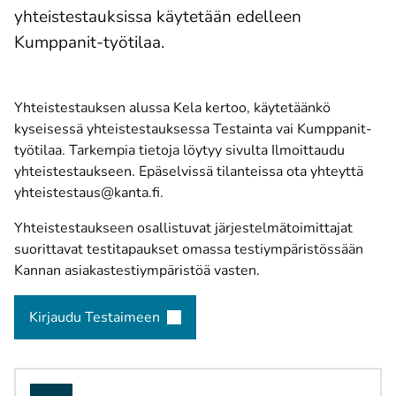
yhteistestauksissa käytetään edelleen
Kumppanit-työtilaa.
Yhteistestauksen alussa Kela kertoo, käytetäänkö
kyseisessä yhteistestauksessa Testainta vai Kumppanit-
työtilaa. Tarkempia tietoja löytyy sivulta
Ilmoittaudu
yhteistestaukseen
. Epäselvissä tilanteissa ota yhteyttä
yhteistestaus@kanta.fi
.
Yhteistestaukseen osallistuvat järjestelmätoimittajat
suorittavat testitapaukset omassa testiympäristössään
Kannan asiakastestiympäristöä vasten.
Kirjaudu Testaimeen
(avautuu uuteen ikkunaan)