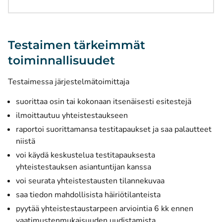
Testaimen tärkeimmät
toiminnallisuudet
Testaimessa järjestelmätoimittaja
suorittaa osin tai kokonaan itsenäisesti esitestejä
ilmoittautuu yhteistestaukseen
raportoi suorittamansa testitapaukset ja saa palautteet
niistä
voi käydä keskustelua testitapauksesta
yhteistestauksen asiantuntijan kanssa
voi seurata yhteistestausten tilannekuvaa
saa tiedon mahdollisista häiriötilanteista
pyytää yhteistestaustarpeen arviointia 6 kk ennen
vaatimustenmukaisuuden uudistamista.