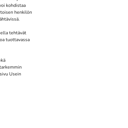
voi kohdistaa
 toisen henkilön
nähtävissä.
ella tehtävät
toa tuottavassa
ekä
n tarkemmin
 sivu Usein