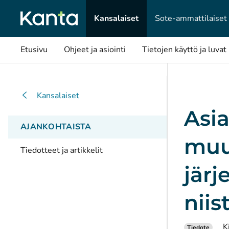
Kansalaiset
Sote-ammattilaiset
Etusivu
Ohjeet ja asiointi
Tietojen käyttö ja luvat
Kansalaiset
Asia
AJANKOHTAISTA
muut
Tiedotteet ja artikkelit
järj
niis
K
Tiedote