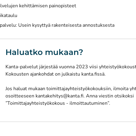
lvelujen kehittämisen painopisteet
aikataulu
palvelu: Usein kysyttyä rakenteisesta annostuksesta
Haluatko mukaan?
Kanta-palvelut järjestää
vuonna 2023 viisi yhteistyökokous
Kokousten ajankohdat on julkaistu kanta.fissä.
Jos haluat mukaan toimittajayhteistyökokouksiin, ilmoita yh
osoitteeseen kantakehitys@kanta.fi. Anna viestin otsikoksi
”Toimittajayhteistyökokous - ilmoittautuminen”.