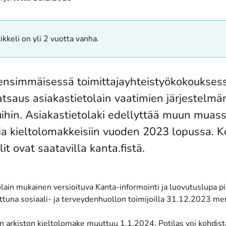
ikkeli on yli 2 vuotta vanha.
nsimmäisessä toimittajayhteistyökokouksess
atsaus asiakastietolain vaatimien järjestelm
uihin. Asiakastietolaki edellyttää muun muas
a kieltolomakkeisiin vuoden 2023 lopussa. 
it ovat saatavilla kanta.fistä.
lain mukainen versioituva Kanta-informointi ja luovutuslupa pi
ttuna sosiaali- ja terveydenhuollon toimijoilla 31.12.2023 m
n arkiston kieltolomake muuttuu 1.1.2024. Potilas voi kohdista