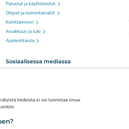
Palvelut ja käyttöönotot
Ohjeet ja toimintamallit
Kehittäminen
Asiakkuus ja tuki
Ajankohtaista
Sosiaalisessa mediassa
(
Avautuu uuteen välilehteen
)
Instagram
(
Avautuu uuteen välilehteen
)
LinkedIn
(
Avautuu uuteen välilehteen
)
Facebook
ätyistä tiedoista ei voi tunnistaa sinua.
ointiin.
isen?