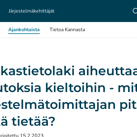
Järjestelmä­kehittäjät
Ajankohtaista
Tietoa Kannasta
kastietolaki aiheutta
oksia kieltoihin - mi
estelmätoimittajan pi
tä tietää?
irjoitettu 15.2.2023