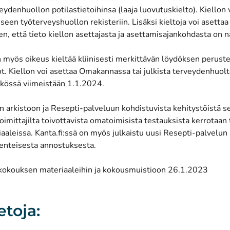
veydenhuollon potilastietoihinsa (laaja luovutuskielto). Kiellon 
seen työterveyshuollon rekisteriin. Lisäksi kieltoja voi asettaa
en, että tieto kiellon asettajasta ja asettamisajankohdasta on 
n myös oikeus kieltää kliinisesti merkittävän löydöksen peruste
t. Kiellon voi asettaa Omakannassa tai julkista terveydenhuol
ikössä viimeistään 1.1.2024.
n arkistoon ja Resepti-palveluun kohdistuvista kehitystöistä s
oimittajilta toivottavista omatoimisista testauksista kerrotaa
aaleissa. Kanta.fi:ssä on myös julkaistu uusi Resepti-palvelun
kenteisesta annostuksesta.
kokouksen materiaaleihin ja kokousmuistioon 26.1.2023
etoja: