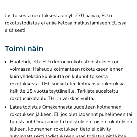
Jos toisesta rokotuksesta on yli 270 päivää, EU:n
rokotustodistus ei enää kelpaa matkustamiseen EU:ssa
sisäisesti.
Toimi näin
Huolehdi, että EU:n koronarokotustodistuksesi on
voimassa. Hakeudu kolmanteen rokotukseen ennen
kuin yhdeksän kuukautta on kulunut toisesta
rokotuksesta. THL suosittelee kolmansia rokotuksia
kaikille 18 vuotta täyttäneille. Tarkista suositeltu
rokotusaikataulu THL:n verkkosivuilta.
Lataa todistus Omakannasta uudelleen kolmannen
rokotuksen jälkeen. Eli jos olet ladannut puhelimeen tai
tulostanut Omakannasta todistuksen toisen rokotuksen
jälkeen, kolmannen rokotuksen tieto ei päivity
automaattisesti todistukseen vaan todistus pitää itse