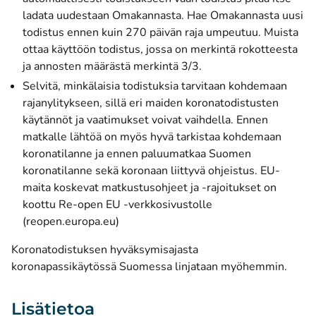
ladata uudestaan Omakannasta. Hae Omakannasta uusi
todistus ennen kuin 270 päivän raja umpeutuu. Muista
ottaa käyttöön todistus, jossa on merkintä rokotteesta
ja annosten määrästä merkintä 3/3.
Selvitä, minkälaisia todistuksia tarvitaan kohdemaan
rajanylitykseen, sillä eri maiden koronatodistusten
käytännöt ja vaatimukset voivat vaihdella. Ennen
matkalle lähtöä on myös hyvä tarkistaa kohdemaan
koronatilanne ja ennen paluumatkaa Suomen
koronatilanne sekä koronaan liittyvä ohjeistus. EU-
maita koskevat matkustusohjeet ja -rajoitukset on
koottu
Re-open EU -verkkosivustolle
(avautuu uuteen ikkunaan)
(reopen.europa.eu)
Koronatodistuksen hyväksymisajasta
koronapassikäytössä Suomessa linjataan myöhemmin.
Lisätietoa