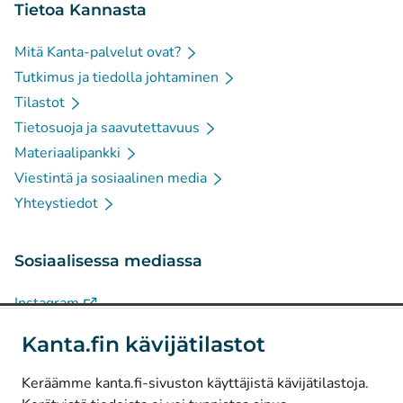
Tietoa Kannasta
Mitä Kanta-palvelut ovat?
Tutkimus ja tiedolla johtaminen
Tilastot
Tietosuoja ja saavutettavuus
Materiaalipankki
Viestintä ja sosiaalinen media
Yhteystiedot
Sosiaalisessa mediassa
(
Avautuu uuteen välilehteen
)
Instagram
(
Avautuu uuteen välilehteen
)
LinkedIn
Kanta.fin kävijätilastot
(
Avautuu uuteen välilehteen
)
Facebook
Keräämme kanta.fi-sivuston käyttäjistä kävijätilastoja.