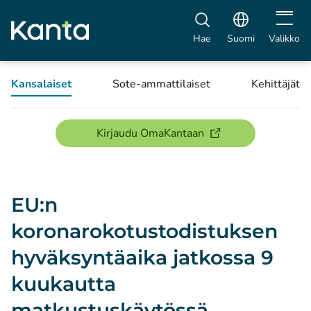
Avaa vali
Hae
Suomi
Valikko
Kansalaiset
Sote-ammattilaiset
Kehittäjät
(avautuu uuteen ikku
Kirjaudu OmaKantaan
EU:n
koronarokotustodistuksen
hyväksyntäaika jatkossa 9
kuukautta
matkustuskäytössä