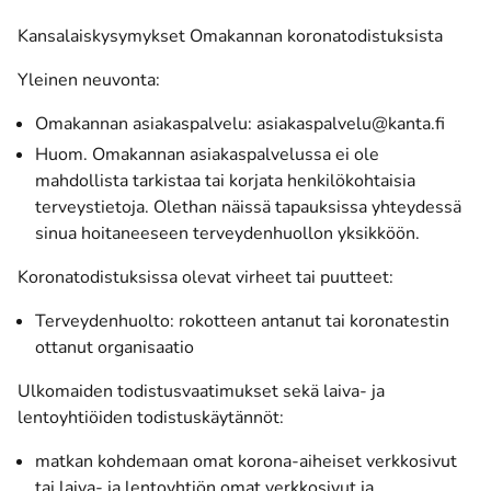
Kansalaiskysymykset Omakannan koronatodistuksista
Yleinen neuvonta:
Omakannan asiakaspalvelu: asiakaspalvelu@kanta.fi
Huom. Omakannan asiakaspalvelussa ei ole
mahdollista tarkistaa tai korjata henkilökohtaisia
terveystietoja. Olethan näissä tapauksissa yhteydessä
sinua hoitaneeseen terveydenhuollon yksikköön.
Koronatodistuksissa olevat virheet tai puutteet:
Terveydenhuolto: rokotteen antanut tai koronatestin
ottanut organisaatio
Ulkomaiden todistusvaatimukset sekä laiva- ja
lentoyhtiöiden todistuskäytännöt:
matkan kohdemaan omat korona-aiheiset verkkosivut
tai laiva- ja lentoyhtiön omat verkkosivut ja