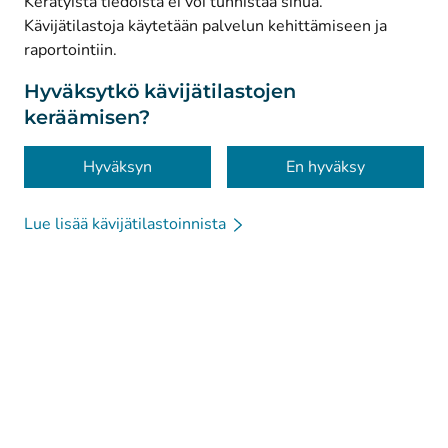
Kerätyistä tiedoista ei voi tunnistaa sinua.
© Kanta-Palvelut, Kansaneläkelaitos
Kävijätilastoja käytetään palvelun kehittämiseen ja
raportointiin.
Tietosuoja
Tietoa sivustosta
Hyväksytkö kävijätilastojen
keräämisen?
Saavutettavuus
Evästeet
Hyväksyn
En hyväksy
Lue lisää kävijätilastoinnista