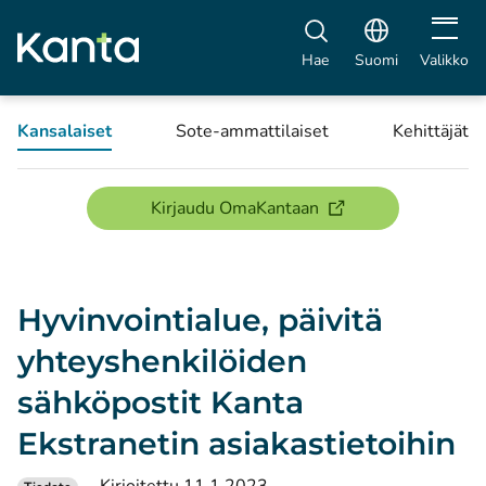
Avaa vali
Hae
Suomi
Valikko
Kansalaiset
Sote-ammattilaiset
Kehittäjät
(avautuu uuteen ikku
Kirjaudu OmaKantaan
Hyvinvointialue, päivitä
yhteyshenkilöiden
sähköpostit Kanta
Ekstranetin asiakastietoihin