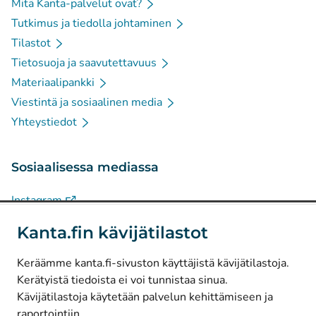
Mitä Kanta-palvelut ovat?
Tutkimus ja tiedolla johtaminen
Tilastot
Tietosuoja ja saavutettavuus
Materiaalipankki
Viestintä ja sosiaalinen media
Yhteystiedot
Sosiaalisessa mediassa
(
Avautuu uuteen välilehteen
)
Instagram
(
Avautuu uuteen välilehteen
)
LinkedIn
Kanta.fin kävijätilastot
(
Avautuu uuteen välilehteen
)
Facebook
Keräämme kanta.fi-sivuston käyttäjistä kävijätilastoja.
Kerätyistä tiedoista ei voi tunnistaa sinua.
© Kanta-Palvelut, Kansaneläkelaitos
Kävijätilastoja käytetään palvelun kehittämiseen ja
raportointiin.