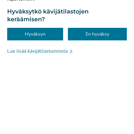
Tietosuoja
Tietoa sivustosta
Hyväksytkö kävijätilastojen
keräämisen?
Saavutettavuus
Evästeet
Hyväksyn
En hyväksy
Lue lisää kävijätilastoinnista