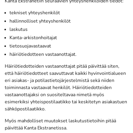
Kanta Ekstranetiin seuraavien yhteyshenkilöiden tiedot:
tekniset yhteyshenkilöt
hallinnolliset yhteyshenkilöt
laskutus
Kanta-arkistonhoitajat
tietosuojavastaavat
häiriötiedotteen vastaanottajat.
Häiriötiedotteiden vastaanottajat pitää päivittää siten,
että häiriötiedotteet saavuttavat kaikki hyvinvointialueen
eri asiakas- ja potilastietojärjestelmistä sekä niiden
toiminnasta vastaavat henkilöt. Häiriötiedotteiden
vastaanottajaksi on suositeltavaa nimetä myös
esimerkiksi yhteispostilaatikko tai keskitetyn asiakastuen
sähköpostilaatikko.
Myös mahdolliset muutokset laskutustietoihin pitää
päivittää Kanta Ekstranetissa.