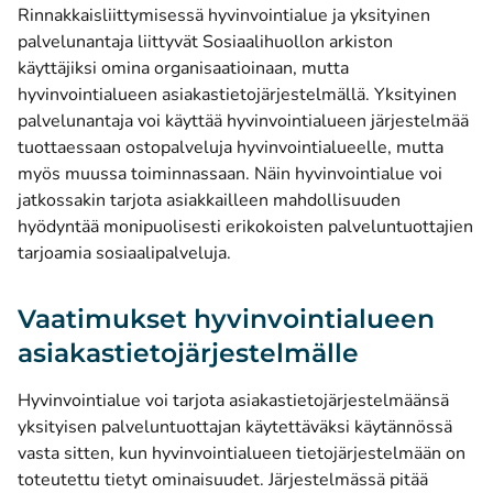
Rinnakkaisliittymisessä hyvinvointialue ja yksityinen
palvelunantaja liittyvät Sosiaalihuollon arkiston
käyttäjiksi omina organisaatioinaan, mutta
hyvinvointialueen asiakastietojärjestelmällä. Yksityinen
palvelunantaja voi käyttää hyvinvointialueen järjestelmää
tuottaessaan ostopalveluja hyvinvointialueelle, mutta
myös muussa toiminnassaan. Näin hyvinvointialue voi
jatkossakin tarjota asiakkailleen mahdollisuuden
hyödyntää monipuolisesti erikokoisten palveluntuottajien
tarjoamia sosiaalipalveluja.
Vaatimukset hyvinvointialueen
asiakastietojärjestelmälle
Hyvinvointialue voi tarjota asiakastietojärjestelmäänsä
yksityisen palveluntuottajan käytettäväksi käytännössä
vasta sitten, kun hyvinvointialueen tietojärjestelmään on
toteutettu tietyt ominaisuudet. Järjestelmässä pitää