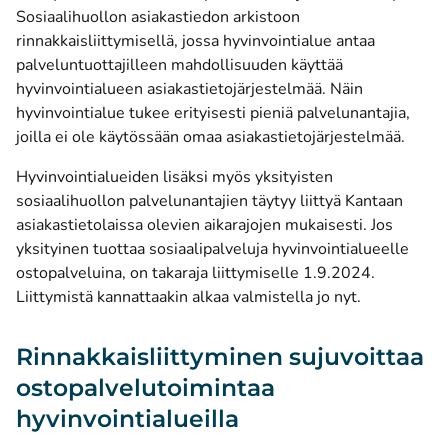
Sosiaalihuollon asiakastiedon arkistoon
rinnakkaisliittymisellä, jossa hyvinvointialue antaa
palveluntuottajilleen mahdollisuuden käyttää
hyvinvointialueen asiakastietojärjestelmää. Näin
hyvinvointialue tukee erityisesti pieniä palvelunantajia,
joilla ei ole käytössään omaa asiakastietojärjestelmää.
Hyvinvointialueiden lisäksi myös yksityisten
sosiaalihuollon palvelunantajien täytyy liittyä Kantaan
asiakastietolaissa olevien aikarajojen mukaisesti. Jos
yksityinen tuottaa sosiaalipalveluja hyvinvointialueelle
ostopalveluina, on takaraja liittymiselle 1.9.2024.
Liittymistä kannattaakin alkaa valmistella jo nyt.
Rinnakkaisliittyminen sujuvoittaa
ostopalvelutoimintaa
hyvinvointialueilla