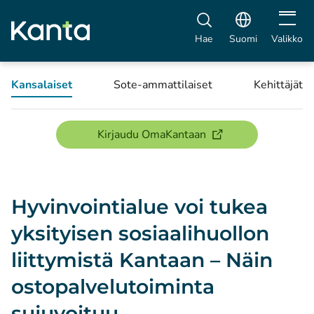
Avaa vali
Hae
Suomi
Valikko
Kansalaiset
Sote-ammattilaiset
Kehittäjät
(avautuu uuteen ikku
Kirjaudu OmaKantaan
Hyvinvointialue voi tukea
yksityisen sosiaalihuollon
liittymistä Kantaan – Näin
ostopalvelutoiminta
sujuvoituu