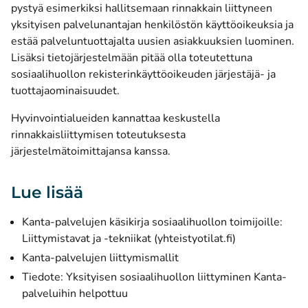
pystyä esimerkiksi hallitsemaan rinnakkain liittyneen
yksityisen palvelunantajan henkilöstön käyttöoikeuksia ja
estää palveluntuottajalta uusien asiakkuuksien luominen.
Lisäksi tietojärjestelmään pitää olla toteutettuna
sosiaalihuollon rekisterinkäyttöoikeuden järjestäjä- ja
tuottajaominaisuudet.
Hyvinvointialueiden kannattaa keskustella
rinnakkaisliittymisen toteutuksesta
järjestelmätoimittajansa kanssa.
Lue lisää
Kanta-palvelujen käsikirja sosiaalihuollon toimijoille:
(avautuu uutee
Liittymistavat ja -tekniikat (yhteistyotilat.fi)
Kanta-palvelujen liittymismallit
Tiedote: Yksityisen sosiaalihuollon liittyminen Kanta-
palveluihin helpottuu