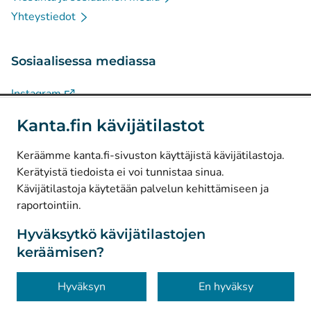
Yhteystiedot
Sosiaalisessa mediassa
(
Avautuu uuteen välilehteen
)
Instagram
(
Avautuu uuteen välilehteen
)
LinkedIn
Kanta.fin kävijätilastot
(
Avautuu uuteen välilehteen
)
Facebook
Keräämme kanta.fi-sivuston käyttäjistä kävijätilastoja.
Kerätyistä tiedoista ei voi tunnistaa sinua.
© Kanta-Palvelut, Kansaneläkelaitos
Kävijätilastoja käytetään palvelun kehittämiseen ja
raportointiin.
Tietosuoja
Tietoa sivustosta
Hyväksytkö kävijätilastojen
keräämisen?
Saavutettavuus
Evästeet
Hyväksyn
En hyväksy