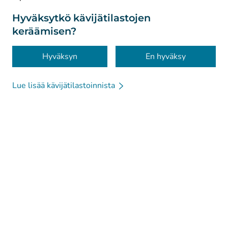
Tietoa sivustosta
Hyväksytkö kävijätilastojen
keräämisen?
Saavutettavuus
Evästeet
Hyväksyn
En hyväksy
Lue lisää kävijätilastoinnista