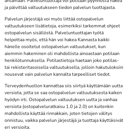
antamaan. Palveluntuottaja voi potilaan pyynnöstä hakea
ja päivittää valtuutukseen tiedon palvelun tuottajasta.
Palvelun järjestäjä voi myös liittää ostopalvelun
valtuutukseen lisätietoja, esimerkiksi tarkemmat ohjeet
ostopalvelun sisällöstä. Palveluntuottajan työtä
helpottaa myös, että hän voi hakea Kannasta kaikki
hänelle osoitetut ostopalvelun valtuutukset, kun
aiemmin hakeminen oli mahdollista ainoastaan potilaan
henkilötunnuksella. Potilastietoja haetaan joko potilas-
tai rekisteritasoisella valtuutuksella, jolloin hakutuloksiin
nousevat vain palvelun kannalta tarpeelliset tiedot.
Terveydenhuollon kannattaa siis siirtyä käyttämään uutta
versiota, jotta se saa ostopalvelun valtuutuksesta kaiken
hyödyn irti. Ostopalvelun valtuutuksen uutta ja vanhaa
versiota (ostopalveluratkaisu 1.0 ja 2.0) on kuitenkin
mahdollista käyttää rinnakkain, joten tietojen välitys
onnistuu, vaikka palvelun järjestäjä ja tuottaja käyttäisivät
eri versioita.