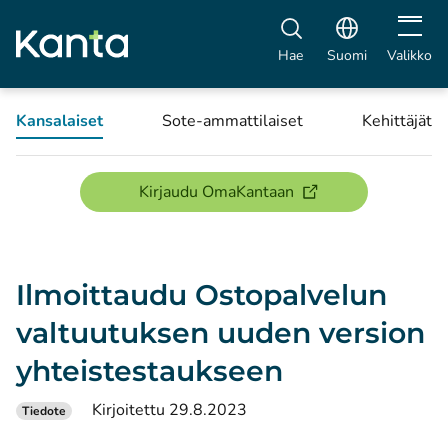
Avaa vali
Hae
Suomi
Valikko
Kansalaiset
Sote-ammattilaiset
Kehittäjät
(avautuu uuteen ikku
Kirjaudu OmaKantaan
Ilmoittaudu Ostopalvelun
valtuutuksen uuden version
yhteistestaukseen
Kirjoitettu 29.8.2023
Tiedote