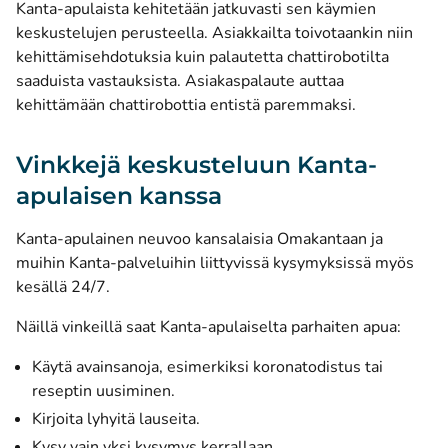
Kanta-apulaista kehitetään jatkuvasti sen käymien
keskustelujen perusteella. Asiakkailta toivotaankin niin
kehittämisehdotuksia kuin palautetta chattirobotilta
saaduista vastauksista. Asiakaspalaute auttaa
kehittämään chattirobottia entistä paremmaksi.
Vinkkejä keskusteluun Kanta-
apulaisen kanssa
Kanta-apulainen neuvoo kansalaisia Omakantaan ja
muihin Kanta-palveluihin liittyvissä kysymyksissä myös
kesällä 24/7.
Näillä vinkeillä saat Kanta-apulaiselta parhaiten apua:
Käytä avainsanoja, esimerkiksi koronatodistus tai
reseptin uusiminen.
Kirjoita lyhyitä lauseita.
Kysy vain yksi kysymys kerrallaan.