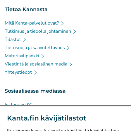
Tietoa Kannasta
Mitä Kanta-palvelut ovat?
Tutkimus ja tiedolla johtaminen
Tilastot
Tietosuoja ja saavutettavuus
Materiaalipankki
Viestintä ja sosiaalinen media
Yhteystiedot
Sosiaalisessa mediassa
(
Avautuu uuteen välilehteen
)
Instagram
(
Avautuu uuteen välilehteen
)
LinkedIn
Kanta.fin kävijätilastot
(
Avautuu uuteen välilehteen
)
Facebook
Keräämme kanta.fi-sivuston käyttäjistä kävijätilastoja.