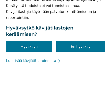
Kerätyistä tiedoista ei voi tunnistaa sinua.
© Kanta-Palvelut, Kansaneläkelaitos
Kävijätilastoja käytetään palvelun kehittämiseen ja
raportointiin.
Tietosuoja
Tietoa sivustosta
Hyväksytkö kävijätilastojen
keräämisen?
Saavutettavuus
Evästeet
Hyväksyn
En hyväksy
Lue lisää kävijätilastoinnista