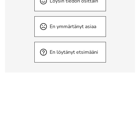
Löysin tiedon osittain
En ymmärtänyt asiaa
En löytänyt etsimääni