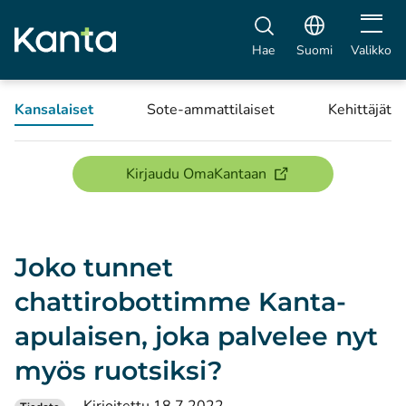
Avaa vali
Hae
Suomi
Valikko
Kansalaiset
Sote-ammattilaiset
Kehittäjät
(avautuu uuteen ikku
Kirjaudu OmaKantaan
Joko tunnet
chattirobottimme Kanta-
apulaisen, joka palvelee nyt
myös ruotsiksi?