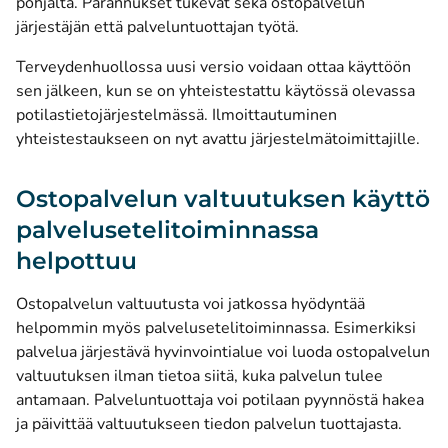
pohjalta. Parannukset tukevat sekä ostopalvelun
järjestäjän että palveluntuottajan työtä.
Terveydenhuollossa uusi versio voidaan ottaa käyttöön
sen jälkeen, kun se on yhteistestattu käytössä olevassa
potilastietojärjestelmässä. Ilmoittautuminen
yhteistestaukseen on nyt avattu järjestelmätoimittajille.
Ostopalvelun valtuutuksen käyttö
palvelusetelitoiminnassa
helpottuu
Ostopalvelun valtuutusta voi jatkossa hyödyntää
helpommin myös palvelusetelitoiminnassa. Esimerkiksi
palvelua järjestävä hyvinvointialue voi luoda ostopalvelun
valtuutuksen ilman tietoa siitä, kuka palvelun tulee
antamaan. Palveluntuottaja voi potilaan pyynnöstä hakea
ja päivittää valtuutukseen tiedon palvelun tuottajasta.