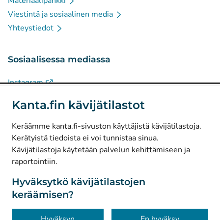
Materiaalipankki
Viestintä ja sosiaalinen media
Yhteystiedot
Sosiaalisessa mediassa
(
Avautuu uuteen välilehteen
)
Instagram
(
Avautuu uuteen välilehteen
)
LinkedIn
Kanta.fin kävijätilastot
(
Avautuu uuteen välilehteen
)
Facebook
Keräämme kanta.fi-sivuston käyttäjistä kävijätilastoja.
Kerätyistä tiedoista ei voi tunnistaa sinua.
© Kanta-Palvelut, Kansaneläkelaitos
Kävijätilastoja käytetään palvelun kehittämiseen ja
raportointiin.
Tietosuoja
Tietoa sivustosta
Hyväksytkö kävijätilastojen
keräämisen?
Saavutettavuus
Evästeet
Hyväksyn
En hyväksy