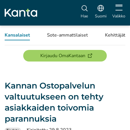
Avaa vali
Hae
Suomi
Valikko
Kansalaiset
Sote-ammattilaiset
Kehittäjät
(avautuu uuteen ikku
Kirjaudu OmaKantaan
Kannan Ostopalvelun
valtuutukseen on tehty
asiakkaiden toivomia
parannuksia