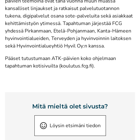
päivien teemoina ovat tänä vuonna muun muassa
kansalliset linjaukset ja ratkaisut palvelutuotannon
tukena, digipalvelut osana sote-palveluita sekä asiakkaat
kehittämistyön ytimessä. Tapahtuman järjestää FCG
yhdessä Pirkanmaan, Etelä-Pohjanmaan, Kanta-Hämeen
hyvinvointialueiden, Terveyden ja hyvinvoinnin laitoksen
sekä Hyvinvointialueyhtiö Hyvil Oy:n kanssa.
Pääset tutustumaan
ATK-päivien koko ohjelmaan
(avautuu uuteen ikk
tapahtuman kotisivuilta (koulutus.fcg.fi)
.
Mitä mieltä olet sivusta?
Löysin etsimäni tiedon