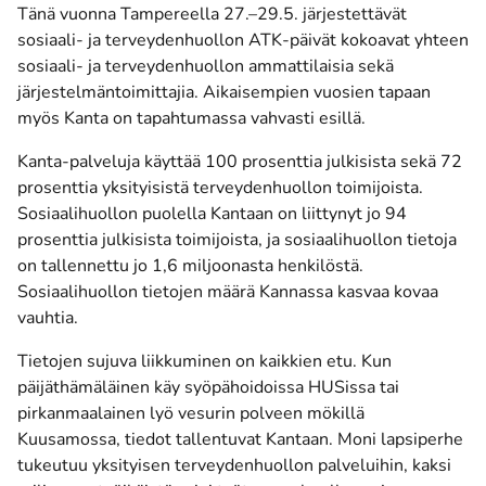
Tänä vuonna Tampereella 27.–29.5. järjestettävät
sosiaali- ja terveydenhuollon ATK-päivät kokoavat yhteen
sosiaali- ja terveydenhuollon ammattilaisia sekä
järjestelmäntoimittajia. Aikaisempien vuosien tapaan
myös Kanta on tapahtumassa vahvasti esillä.
Kanta-palveluja käyttää 100 prosenttia julkisista sekä 72
prosenttia yksityisistä terveydenhuollon toimijoista.
Sosiaalihuollon puolella Kantaan on liittynyt jo 94
prosenttia julkisista toimijoista, ja sosiaalihuollon tietoja
on tallennettu jo 1,6 miljoonasta henkilöstä.
Sosiaalihuollon tietojen määrä Kannassa kasvaa kovaa
vauhtia.
Tietojen sujuva liikkuminen on kaikkien etu. Kun
päijäthämäläinen käy syöpähoidoissa HUSissa tai
pirkanmaalainen lyö vesurin polveen mökillä
Kuusamossa, tiedot tallentuvat Kantaan. Moni lapsiperhe
tukeutuu yksityisen terveydenhuollon palveluihin, kaksi