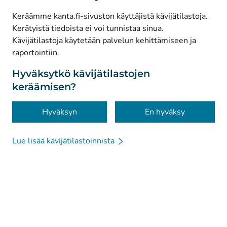
Keräämme kanta.fi-sivuston käyttäjistä kävijätilastoja.
Kerätyistä tiedoista ei voi tunnistaa sinua.
© Kanta-Palvelut, Kansaneläkelaitos
Kävijätilastoja käytetään palvelun kehittämiseen ja
raportointiin.
Tietosuoja
Tietoa sivustosta
Hyväksytkö kävijätilastojen
keräämisen?
Saavutettavuus
Evästeet
Hyväksyn
En hyväksy
Lue lisää kävijätilastoinnista