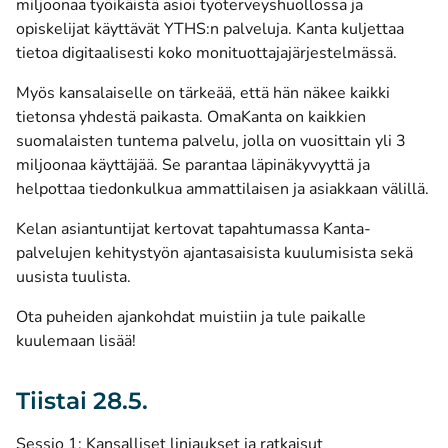
miljoonaa työikäistä asioi työterveyshuollossa ja
opiskelijat käyttävät YTHS:n palveluja. Kanta kuljettaa
tietoa digitaalisesti koko monituottajajärjestelmässä.
Myös kansalaiselle on tärkeää, että hän näkee kaikki
tietonsa yhdestä paikasta. OmaKanta on kaikkien
suomalaisten tuntema palvelu, jolla on vuosittain yli 3
miljoonaa käyttäjää. Se parantaa läpinäkyvyyttä ja
helpottaa tiedonkulkua ammattilaisen ja asiakkaan välillä.
Kelan asiantuntijat kertovat tapahtumassa Kanta-
palvelujen kehitystyön ajantasaisista kuulumisista sekä
uusista tuulista.
Ota puheiden ajankohdat muistiin ja tule paikalle
kuulemaan lisää!
Tiistai 28.5.
Sessio 1: Kansalliset linjaukset ja ratkaisut