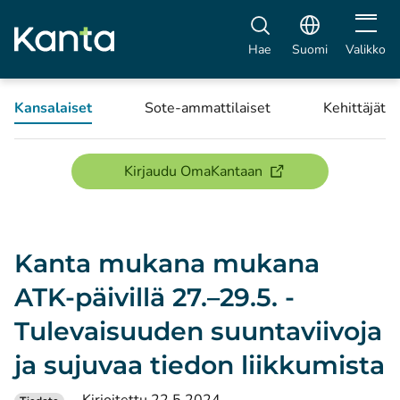
Avaa vali
Hae
Suomi
Valikko
Kansalaiset
Sote-ammattilaiset
Kehittäjät
(avautuu uuteen ikku
Kirjaudu OmaKantaan
Kanta mukana mukana
ATK-päivillä 27.–29.5. -
Tulevaisuuden suuntaviivoja
ja sujuvaa tiedon liikkumista