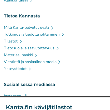
Ajankohtaista
Tietoa Kannasta
Mitä Kanta-palvelut ovat?
Tutkimus ja tiedolla johtaminen
Tilastot
Tietosuoja ja saavutettavuus
Materiaalipankki
Viestintä ja sosiaalinen media
Yhteystiedot
Sosiaalisessa mediassa
(
Avautuu uuteen välilehteen
)
Instagram
(
Avautuu uuteen välilehteen
)
LinkedIn
Kanta.fin kävijätilastot
(
Avautuu uuteen välilehteen
)
Facebook