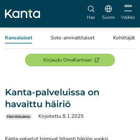
Avaa vali
Hae
Suomi
Valikko
Kansalaiset
Sote-ammattilaiset
Kehittäjät
(avautuu uuteen ikku
Kirjaudu OmaKantaan
Kanta-palveluissa on
havaittu häiriö
Kirjoitettu 8.1.2025
Häiriötiedote
Kanta-palvelut toimivat hitaasti häiriön vuoksi.