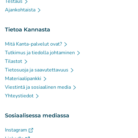
Testaus
Ajankohtaista
Tietoa Kannasta
Mitä Kanta-palvelut ovat?
Tutkimus ja tiedolla johtaminen
Tilastot
Tietosuoja ja saavutettavuus
Materiaalipankki
Viestintä ja sosiaalinen media
Yhteystiedot
Sosiaalisessa mediassa
(
Avautuu uuteen välilehteen
)
Instagram