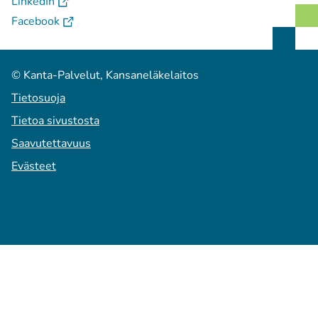
(
Avautuu uuteen välilehteen
)
LinkedIn
(
Avautuu uuteen välilehteen
)
Facebook
© Kanta-Palvelut, Kansaneläkelaitos
Tietosuoja
Tietoa sivustosta
Saavutettavuus
Evästeet