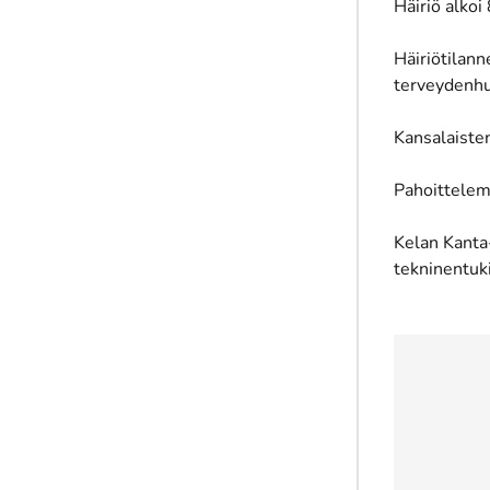
Häiriö alkoi
Häiriötilann
terveydenhu
Kansalaisten
Pahoittelem
Kelan Kanta
tekninentuk