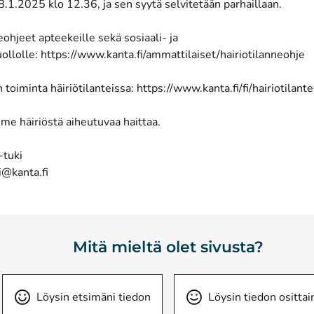
 8.1.2025 klo 12.36, ja sen syytä selvitetään parhaillaan.
eohjeet apteekeille sekä sosiaali- ja
ollolle:
https://www.kanta.fi/ammattilaiset/hairiotilanneohje
 toiminta häiriötilanteissa:
https://www.kanta.fi/fi/hairiotilant
me häiriöstä aiheutuvaa haittaa.
-tuki
i@kanta.fi
Mitä mieltä olet sivusta?
Löysin etsimäni tiedon
Löysin tiedon osittai