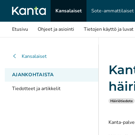
Kansalaiset
Sote-ammattilaiset
Etusivu
Ohjeet ja asiointi
Tietojen käyttö ja luvat
Kansalaiset
Kant
AJANKOHTAISTA
häir
Tiedotteet ja artikkelit
Häiriötiedote
Kanta-palvel