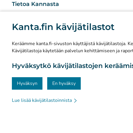
Tietoa Kannasta
Mitä Kanta-palvelut ovat?
Kanta.fin kävijätilastot
Tutkimus ja tiedolla johtaminen
Tilastot
Keräämme kanta.fi-sivuston käyttäjistä kävijätilastoja. Ker
Tietosuoja ja saavutettavuus
Kävijätilastoja käytetään palvelun kehittämiseen ja raport
Materiaalipankki
Hyväksytkö kävijätilastojen kerääm
Viestintä ja sosiaalinen media
Yhteystiedot
Hyväksyn
En hyväksy
Lue lisää kävijätilastoinnista
© Kanta-Palvelut, Kansaneläkelaitos
Tietosuoja
Tie