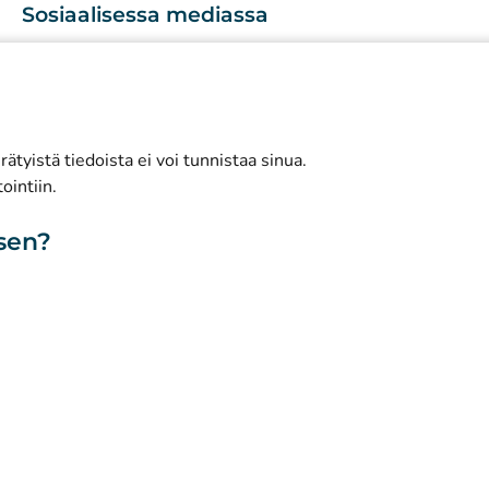
Sosiaalisessa mediassa
(
Avautuu uuteen välilehteen
)
Instagram
(
Avautuu uuteen välilehteen
)
LinkedIn
(
Avautuu uuteen välilehteen
)
Facebook
ätyistä tiedoista ei voi tunnistaa sinua.
ointiin.
isen?
toa sivustosta
Saavutettavuus
Evästeet