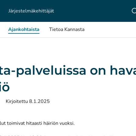
Järjestelmä­kehittäjät
Ajankohtaista
Tietoa Kannasta
a-palveluissa on hav
iö
Kirjoitettu 8.1.2025
ut toimivat hitaasti häiriön vuoksi.