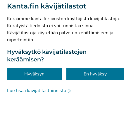
(
Avautuu uuteen välilehteen
)
LinkedIn
Kanta.fin kävijätilastot
(
Avautuu uuteen välilehteen
)
Facebook
Keräämme kanta.fi-sivuston käyttäjistä kävijätilastoja.
Kerätyistä tiedoista ei voi tunnistaa sinua.
© Kanta-Palvelut, Kansaneläkelaitos
Kävijätilastoja käytetään palvelun kehittämiseen ja
raportointiin.
Tietosuoja
Tietoa sivustosta
Hyväksytkö kävijätilastojen
keräämisen?
Saavutettavuus
Evästeet
Hyväksyn
En hyväksy
Lue lisää kävijätilastoinnista