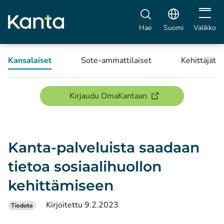
Avaa vali
Hae
Suomi
Valikko
Kansalaiset
Sote-ammattilaiset
Kehittäjät
(avautuu uuteen ikku
Kirjaudu OmaKantaan
Kanta-palveluista saadaan
tietoa sosiaalihuollon
kehittämiseen
Kirjoitettu 9.2.2023
Tiedote