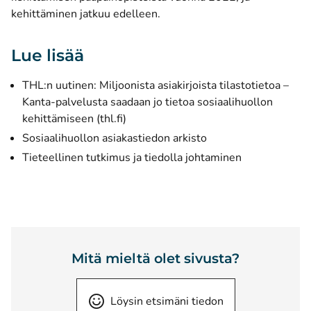
kehittäminen jatkuu edelleen.
Lue lisää
​​THL:n uutinen:
Miljoonista asiakirjoista tilastotietoa –
Kanta-palvelusta saadaan jo tietoa sosiaalihuollon
(avautuu uuteen ikkunaan)
kehittämiseen (thl.fi)
Sosiaalihuollon asiakastiedon arkisto
Tieteellinen tutkimus ja tiedolla johtaminen
Mitä mieltä olet sivusta?
Löysin etsimäni tiedon