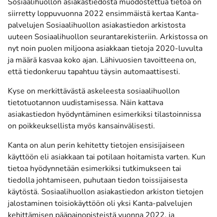
Sosiaalihuollon asiakastiedosta muodostettua tietoa on
siirretty loppuvuonna 2022 ensimmäistä kertaa Kanta-
palvelujen Sosiaalihuollon asiakastiedon arkistosta
uuteen Sosiaalihuollon seurantarekisteriin. Arkistossa on
nyt noin puolen miljoona asiakkaan tietoja 2020-luvulta
ja määrä kasvaa koko ajan. Lähivuosien tavoitteena on,
että tiedonkeruu tapahtuu täysin automaattisesti.
Kyse on merkittävästä askeleesta sosiaalihuollon
tietotuotannon uudistamisessa. Näin kattava
asiakastiedon hyödyntäminen esimerkiksi tilastoinnissa
on poikkeuksellista myös kansainvälisesti.
Kanta on alun perin kehitetty tietojen ensisijaiseen
käyttöön eli asiakkaan tai potilaan hoitamista varten. Kun
tietoa hyödynnetään esimerkiksi tutkimukseen tai
tiedolla johtamiseen, puhutaan tiedon toissijaisesta
käytöstä. Sosiaalihuollon asiakastiedon arkiston tietojen
jalostaminen toisiokäyttöön oli yksi Kanta-palvelujen
kehittämisen pääpainopisteistä vuonna 2022, ja