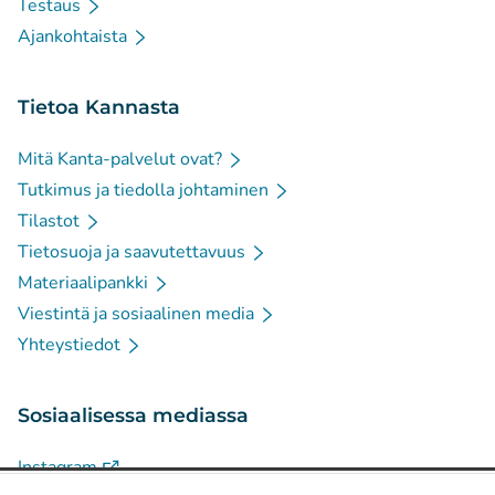
Testaus
Ajankohtaista
Tietoa Kannasta
Mitä Kanta-palvelut ovat?
Tutkimus ja tiedolla johtaminen
Tilastot
Tietosuoja ja saavutettavuus
Materiaalipankki
Viestintä ja sosiaalinen media
Yhteystiedot
Sosiaalisessa mediassa
(
Avautuu uuteen välilehteen
)
Instagram