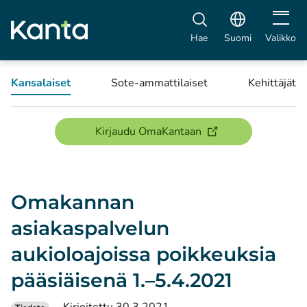
Avaa vali
Hae
Suomi
Valikko
Kansalaiset
Sote-ammattilaiset
Kehittäjät
(avautuu uuteen ikku
Kirjaudu OmaKantaan
Omakannan
asiakaspalvelun
aukioloajoissa poikkeuksia
pääsiäisenä 1.–5.4.2021