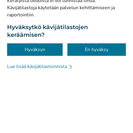
Kerätyistä tiedoista ei voi tunnistaa sinua.
© Kanta-Palvelut, Kansaneläkelaitos
Kävijätilastoja käytetään palvelun kehittämiseen ja
raportointiin.
Tietosuoja
Tietoa sivustosta
Hyväksytkö kävijätilastojen
keräämisen?
Saavutettavuus
Evästeet
Hyväksyn
En hyväksy
Lue lisää kävijätilastoinnista