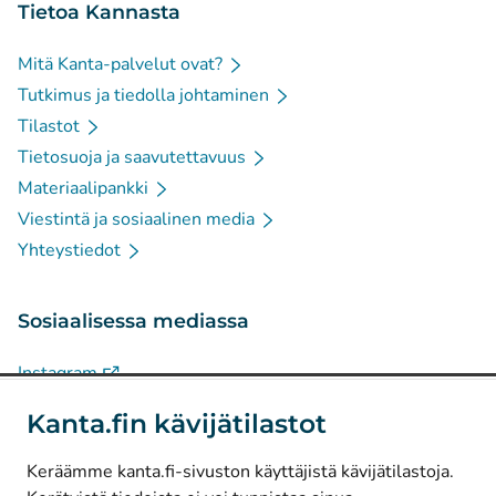
Tietoa Kannasta
Mitä Kanta-palvelut ovat?
Tutkimus ja tiedolla johtaminen
Tilastot
Tietosuoja ja saavutettavuus
Materiaalipankki
Viestintä ja sosiaalinen media
Yhteystiedot
Sosiaalisessa mediassa
(
Avautuu uuteen välilehteen
)
Instagram
(
Avautuu uuteen välilehteen
)
LinkedIn
Kanta.fin kävijätilastot
(
Avautuu uuteen välilehteen
)
Facebook
Keräämme kanta.fi-sivuston käyttäjistä kävijätilastoja.