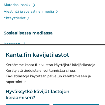
Materiaalipankki
Viestintä ja sosiaalinen media
Yhteystiedot
Sosiaalisessa mediassa
(
Avautuu uuteen välilehteen
)
Instagram
(
Avautuu uuteen välilehteen
)
LinkedIn
Kanta.fin kävijätilastot
(
Avautuu uuteen välilehteen
)
Facebook
Keräämme kanta.fi-sivuston käyttäjistä kävijätilastoja.
Kerätyistä tiedoista ei voi tunnistaa sinua.
© Kanta-Palvelut, Kansaneläkelaitos
Kävijätilastoja käytetään palvelun kehittämiseen ja
raportointiin.
Tietosuoja
Tietoa sivustosta
Hyväksytkö kävijätilastojen
keräämisen?
Saavutettavuus