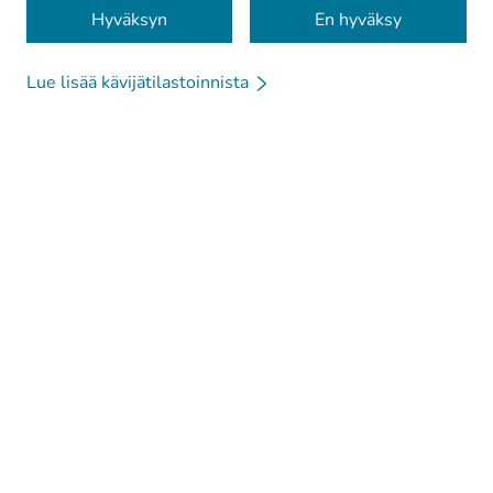
Evästeet
Hyväksyn
En hyväksy
Lue lisää kävijätilastoinnista