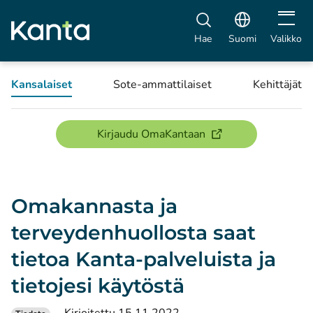
Avaa vali
Hae
Suomi
Valikko
Kansalaiset
Sote-ammattilaiset
Kehittäjät
(avautuu uuteen ikku
Kirjaudu OmaKantaan
Omakannasta ja
terveydenhuollosta saat
tietoa Kanta-palveluista ja
tietojesi käytöstä