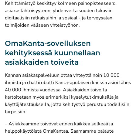
Kehittämistyö keskittyy kolmeen painopisteeseen:
asiakaslähtöisyyteen, yhdenvertaisuuden takaviin
digitaalisiin ratkaisuihin ja sosiaali- ja terveysalan
toimijoiden väliseen yhteistyöhön.
OmaKanta-sovelluksen
kehityksessä kuunnellaan
asiakkaiden toiveita
Kannan asiakaspalveluun ottaa yhteyttä noin 10 000
ihmistä ja chattirobotti Kanta-apulaisen kanssa asioi lähes
40 000 ihmistä vuodessa. Asiakkaiden toiveita
kartoitetaan myös erimerkiksi kyselytutkimuksilla ja
käyttäjätestauksella, jotta kehitystyö perustuu todellisiin
tarpeisiin.
– Asiakkaamme toivovat ennen kaikkea selkeää ja
helppokäyttöistä OmaKantaa. Saamamme palaute