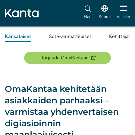
Avaa vali
Hae
Suomi
Valikko
Kansalaiset
Sote-ammattilaiset
Kehittäjät
(avautuu uuteen ikku
Kirjaudu OmaKantaan
OmaKantaa kehitetään
asiakkaiden parhaaksi –
varmistaa yhdenvertaisen
digiasioinnin
maanlaajuisesti