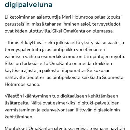
digipalveluna
Liiketoiminnan asiantuntija Mari Holmroos palaa lopuksi
perusteisiin: missä tahansa ihminen asioi, terveystiedot
ovat käden ulottuvilla. Siksi OmaKanta on olemassa.
– Ihmiset käyttävät sekä julkisia että yksityisiä sosiaali- ja
terveyspalveluita ja asiointipaikka voi elämän eri
vaiheissa vaihtua esimerkiksi muuton tai opintojen myötä.
Siksi on tärkeää, että OmaKanta on meidän kaikkien
käytössä ajasta ja paikasta riippumatta. Se kokoaan
nähtäville tiedot eri asiointipaikoista kaikkialta Suomesta,
Holmroos sanoo.
Väestön ikääntyminen tuo digitaaliseen kehittämiseen
lisätarpeita. Näitä ovat esimerkiksi digituki-palveluiden
varmistaminen ja edunvalvontaan liittyvän digiasioinnin
kehittäminen.
Muutokset OmaKanta-palvelussa voivat toisinaan näyttää