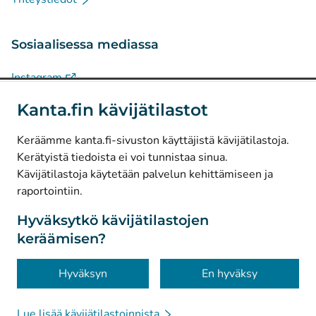
Sosiaalisessa mediassa
(
Avautuu uuteen välilehteen
)
Instagram
(
Avautuu uuteen välilehteen
)
LinkedIn
Kanta.fin kävijätilastot
(
Avautuu uuteen välilehteen
)
Facebook
Keräämme kanta.fi-sivuston käyttäjistä kävijätilastoja.
Kerätyistä tiedoista ei voi tunnistaa sinua.
© Kanta-Palvelut, Kansaneläkelaitos
Kävijätilastoja käytetään palvelun kehittämiseen ja
raportointiin.
Tietosuoja
Tietoa sivustosta
Hyväksytkö kävijätilastojen
keräämisen?
Saavutettavuus
Evästeet
Hyväksyn
En hyväksy
Lue lisää kävijätilastoinnista