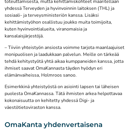
toteuttamisesta, mutta kehittämiskohteet määritellään
yhdessä Terveyden ja hyvinvoinnin laitoksen (THL) ja
sosiaali- ja terveysministeriön kanssa. Lisäksi
kehittämistyöhon osallistuu joukko muita toimijoita,
kuten hyvinvointialueita, viranomaisia ja
kansalaisjärjestöjä.
– Tiiviin yhteistyön ansiosta voimme tarjota maanlaajuiset
monipuolisen ja laadukkaan palvelun. Meille on tärkeää
tehdä kehitystyötä yhtä aikaa kumppaneiden kanssa, jotta
ihmiset saavat OmaKannasta täyden hyödyn eri
elämänvaiheissa, Holmroos sanoo.
Esimerkkinä yhteistyöstä on asiointi lapsen tai läheisen
puolesta OmaKannassa. Tätä ihmisten arkea helpottavaa
kokonaisuutta on kehitetty yhdessä Digi- ja
väestötietoviraston kanssa.
OmaKanta yhdenvertaisena