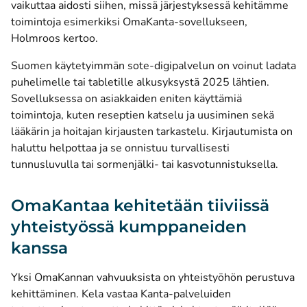
vaikuttaa aidosti siihen, missä järjestyksessä kehitämme
toimintoja esimerkiksi OmaKanta-sovellukseen,
Holmroos kertoo.
Suomen käytetyimmän sote-digipalvelun on voinut ladata
puhelimelle tai tabletille alkusyksystä 2025 lähtien.
Sovelluksessa on asiakkaiden eniten käyttämiä
toimintoja, kuten reseptien katselu ja uusiminen sekä
lääkärin ja hoitajan kirjausten tarkastelu. Kirjautumista on
haluttu helpottaa ja se onnistuu turvallisesti
tunnusluvulla tai sormenjälki- tai kasvotunnistuksella.
OmaKantaa kehitetään tiiviissä
yhteistyössä kumppaneiden
kanssa
Yksi OmaKannan vahvuuksista on yhteistyöhön perustuva
kehittäminen. Kela vastaa Kanta-palveluiden