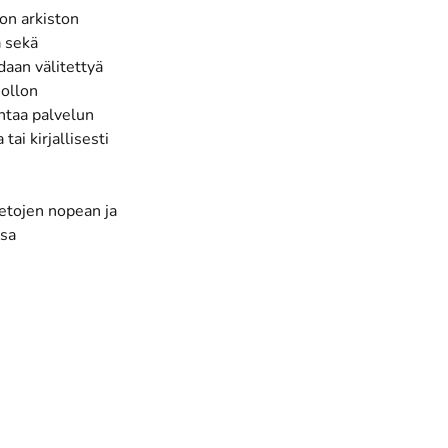
on arkiston
a sekä
daan välitettyä
uollon
antaa palvelun
ai kirjallisesti
ietojen nopean ja
ssa