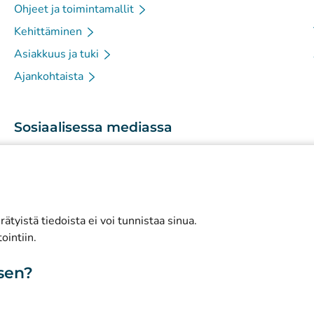
Ohjeet ja toimintamallit
Kehittäminen
Asiakkuus ja tuki
Ajankohtaista
Sosiaalisessa mediassa
(
Avautuu uuteen välilehteen
)
Instagram
(
Avautuu uuteen välilehteen
)
LinkedIn
(
Avautuu uuteen välilehteen
)
Facebook
ätyistä tiedoista ei voi tunnistaa sinua.
ointiin.
isen?