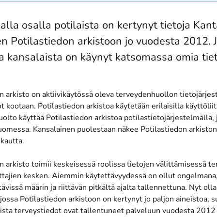
lla osalla potilaista on kertynyt tietoja Kant
n Potilastiedon arkistoon jo vuodesta 2012. J
a kansalaista on käynyt katsomassa omia tiet
n arkisto on aktiivikäytössä oleva terveydenhuollon tietojärje
t kootaan. Potilastiedon arkistoa käytetään erilaisilla käyttöliit
lto käyttää Potilastiedon arkistoa potilastietojärjestelmällä, 
omessa. Kansalainen puolestaan näkee Potilastiedon arkiston 
kautta.
n arkisto toimii keskeisessä roolissa tietojen välittämisessä 
tajien kesken. Aiemmin käytettävyydessä on ollut ongelmana, e
ttävissä määrin ja riittävän pitkältä ajalta tallennettuna. Nyt oll
 jossa Potilastiedon arkistoon on kertynyt jo paljon aineistoa,
aista terveystiedot ovat tallentuneet palveluun vuodesta 2012