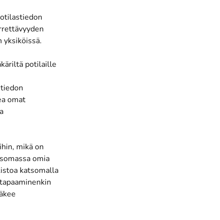
otilastiedon
irrettävyyden
 yksiköissä.
äriltä potilaille
stiedon
kea omat
a
hin, mikä on
katsomassa omia
kistoa katsomalla
astapaaminenkin
näkee