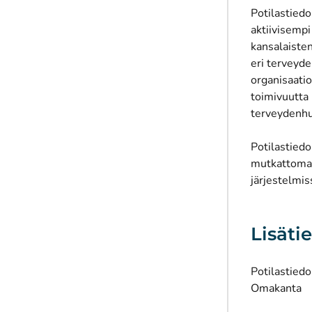
Potilastiedo
aktiivisemp
kansalaisten
eri terveyd
organisaatio
toimivuutta 
terveydenhu
Potilastiedo
mutkattoman 
järjestelmiss
Lisäti
Potilastiedo
Omakanta