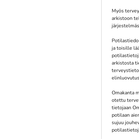
Myös terveyd
arkistoon t
järjestelmäs
Potilastiedo
ja toisille l
potilastieto
arkistosta t
terveystiet
elinluovutu
Omakanta ma
otettu terve
tietojaan O
potilaan aie
sujuu jouhe
potilastieto