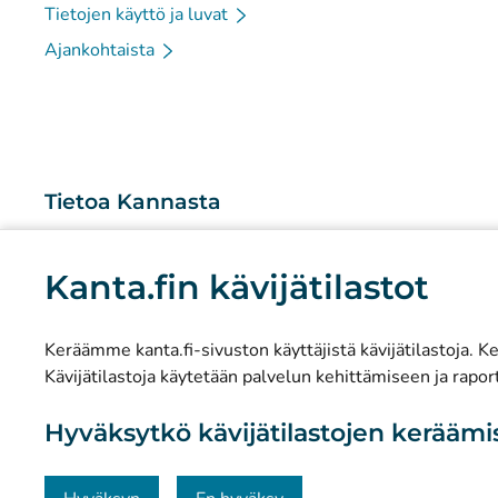
Tietojen käyttö ja luvat
Ajankohtaista
Tietoa Kannasta
Mitä Kanta-palvelut ovat?
Kanta.fin kävijätilastot
Tutkimus ja tiedolla johtaminen
Tilastot
Keräämme kanta.fi-sivuston käyttäjistä kävijätilastoja. Ker
Tietosuoja ja saavutettavuus
Kävijätilastoja käytetään palvelun kehittämiseen ja raport
Materiaalipankki
Hyväksytkö kävijätilastojen kerääm
Viestintä ja sosiaalinen media
Yhteystiedot