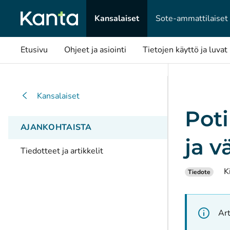
Kansalaiset
Sote-ammattilaiset
Etusivu
Ohjeet ja asiointi
Tietojen käyttö ja luvat
Kansalaiset
Poti
AJANKOHTAISTA
ja v
Tiedotteet ja artikkelit
K
Tiedote
Art