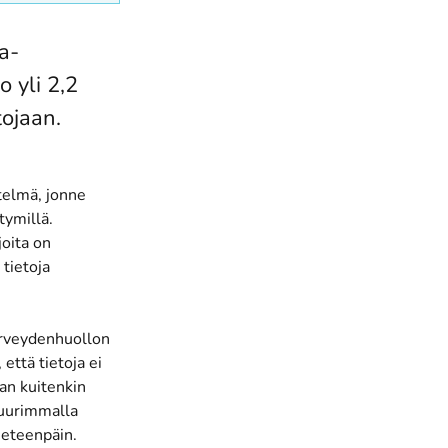
a-
o yli 2,2
ojaan.
stelmä, jonne
tymillä.
joita on
tietoja
terveydenhuollon
ttä tietoja ei
aan kuitenkin
 suurimmalla
 eteenpäin.