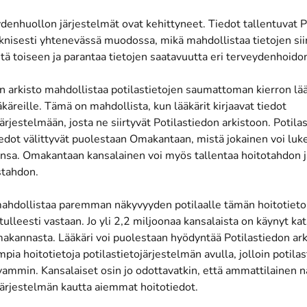
enhuollon järjestelmät ovat kehittyneet. Tiedot tallentuvat P
eknisesti yhtenevässä muodossa, mikä mahdollistaa tietojen si
tä toiseen ja parantaa tietojen saatavuutta eri terveydenhoidon
n arkisto mahdollistaa potilastietojen saumattoman kierron lääk
ääkäreille. Tämä on mahdollista, kun lääkärit kirjaavat tiedot
järjestelmään, josta ne siirtyvät Potilastiedon arkistoon. Potila
iedot välittyvät puolestaan Omakantaan, mistä jokainen voi lu
onsa. Omakantaan kansalainen voi myös tallentaa hoitotahdon j
stahdon.
hdollistaa paremman näkyvyyden potilaalle tämän hoitotietoi
tulleesti vastaan. Jo yli 2,2 miljoonaa kansalaista on käynyt 
makannasta. Lääkäri voi puolestaan hyödyntää Potilastiedon ar
mpia hoitotietoja potilastietojärjestelmän avulla, jolloin potil
vammin. Kansalaiset osin jo odottavatkin, että ammattilainen 
järjestelmän kautta aiemmat hoitotiedot.