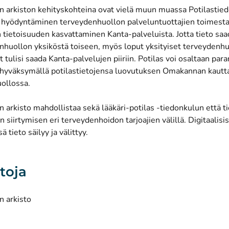
n arkiston kehityskohteina ovat vielä muun muassa Potilastied
i hyödyntäminen terveydenhuollon palveluntuottajien toimest
 tietoisuuden kasvattaminen Kanta-palveluista. Jotta tieto saa
enhuollon yksiköstä toiseen, myös loput yksityiset terveydenh
t tulisi saada Kanta-palvelujen piiriin. Potilas voi osaltaan par
hyväksymällä potilastietojensa luovutuksen Omakannan kautta t
ollossa.
n arkisto mahdollistaa sekä lääkäri-potilas -tiedonkulun että t
siirtymisen eri terveydenhoidon tarjoajien välillä. Digitaalisi
ä tieto säilyy ja välittyy.
etoja
n arkisto