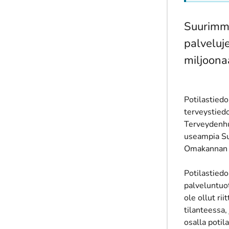
Suurimma
palveluje
miljoona
Potilastiedo
terveystiedo
Terveydenhuo
useampia Su
Omakannan 
Potilastiedo
palveluntuot
ole ollut rii
tilanteessa,
osalla potil