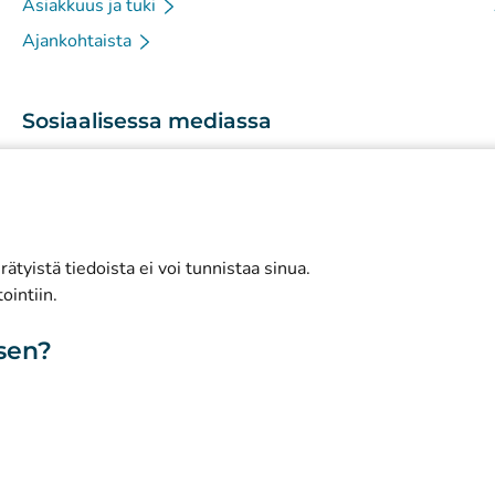
Asiakkuus ja tuki
Ajankohtaista
Sosiaalisessa mediassa
(
Avautuu uuteen välilehteen
)
Instagram
(
Avautuu uuteen välilehteen
)
LinkedIn
(
Avautuu uuteen välilehteen
)
Facebook
ätyistä tiedoista ei voi tunnistaa sinua.
ointiin.
isen?
toa sivustosta
Saavutettavuus
Evästeet