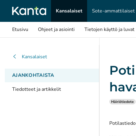
Kansalaiset
Sote-ammattilaiset
Etusivu
Ohjeet ja asiointi
Tietojen käyttö ja luvat
Kansalaiset
Poti
AJANKOHTAISTA
hava
Tiedotteet ja artikkelit
Häiriötiedote
Potilastiedo