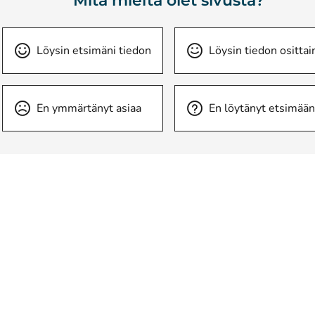
Mitä mieltä olet sivusta?
Löysin etsimäni tiedon
Löysin tiedon osittai
En ymmärtänyt asiaa
En löytänyt etsimään