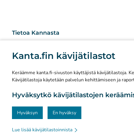
Tietoa Kannasta
Mitä Kanta-palvelut ovat?
Kanta.fin kävijätilastot
Tutkimus ja tiedolla johtaminen
Tilastot
Keräämme kanta.fi-sivuston käyttäjistä kävijätilastoja. Ker
Tietosuoja ja saavutettavuus
Kävijätilastoja käytetään palvelun kehittämiseen ja raport
Materiaalipankki
Hyväksytkö kävijätilastojen kerääm
Viestintä ja sosiaalinen media
Yhteystiedot
Hyväksyn
En hyväksy
Lue lisää kävijätilastoinnista
© Kanta-Palvelut, Kansaneläkelaitos
Tietosuoja
Tie