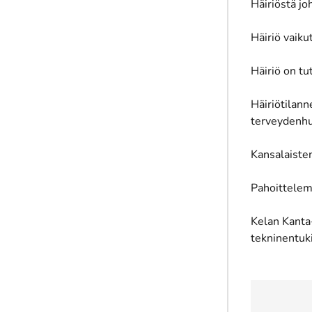
Häiriöstä jo
Häiriö vaik
Häiriö on tu
Häiriötilann
terveydenhu
Kansalaisten
Pahoittelem
Kelan Kanta
tekninentuk