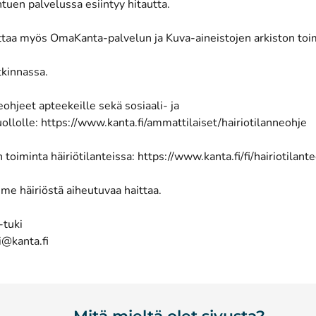
htuen palvelussa esiintyy hitautta.
uttaa myös OmaKanta-palvelun ja Kuva-aineistojen arkiston toi
tkinnassa.
eohjeet apteekeille sekä sosiaali- ja
(
ollolle:
https://www.kanta.fi/ammattilaiset/hairiotilanneohje
 toiminta häiriötilanteissa:
https://www.kanta.fi/fi/hairiotilant
me häiriöstä aiheutuvaa haittaa.
-tuki
i@kanta.fi