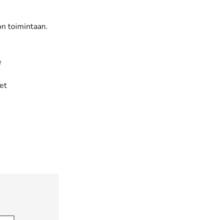
on toimintaan.
e
eet