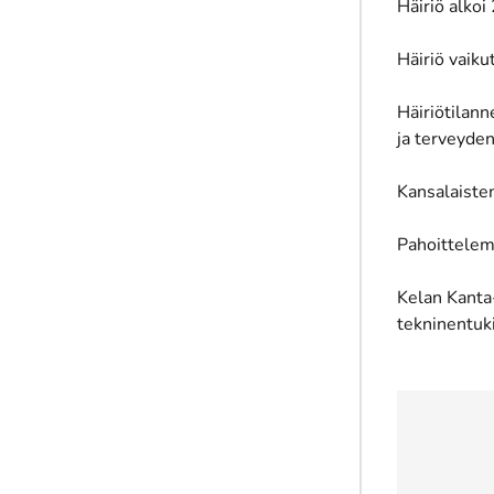
Häiriö alkoi
Häiriö vaik
Häiriötilann
ja terveyde
Kansalaisten
Pahoittelem
Kelan Kanta
tekninentuk