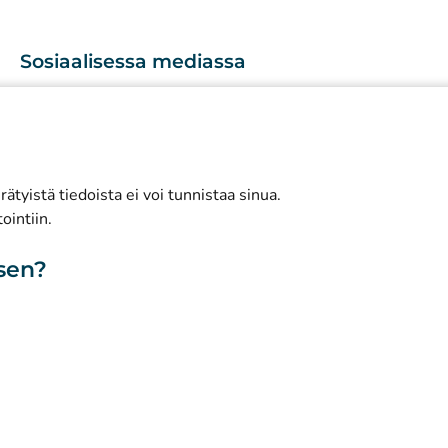
Sosiaalisessa mediassa
(
Avautuu uuteen välilehteen
)
Instagram
(
Avautuu uuteen välilehteen
)
LinkedIn
(
Avautuu uuteen välilehteen
)
Facebook
ätyistä tiedoista ei voi tunnistaa sinua.
ointiin.
isen?
toa sivustosta
Saavutettavuus
Evästeet