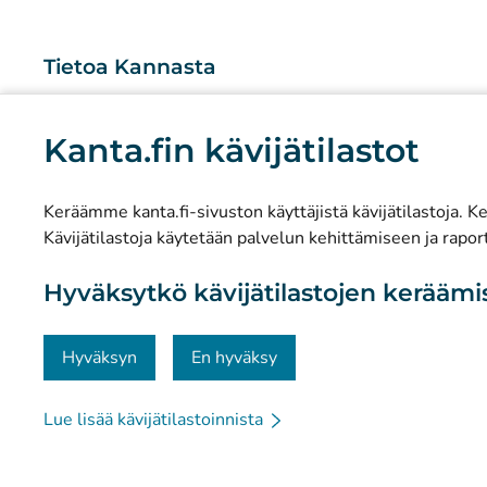
Tietoa Kannasta
Mitä Kanta-palvelut ovat?
Kanta.fin kävijätilastot
Tutkimus ja tiedolla johtaminen
Tilastot
Keräämme kanta.fi-sivuston käyttäjistä kävijätilastoja. Ker
Tietosuoja ja saavutettavuus
Kävijätilastoja käytetään palvelun kehittämiseen ja raport
Materiaalipankki
Hyväksytkö kävijätilastojen kerääm
Viestintä ja sosiaalinen media
Yhteystiedot
Hyväksyn
En hyväksy
Lue lisää kävijätilastoinnista
© Kanta-Palvelut, Kansaneläkelaitos
Tietosuoja
Tie