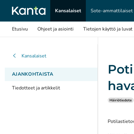
Kansalaiset
Sote-ammattilaiset
Etusivu
Ohjeet ja asiointi
Tietojen käyttö ja luvat
Kansalaiset
Poti
AJANKOHTAISTA
hava
Tiedotteet ja artikkelit
Häiriötiedote
Potilastieto