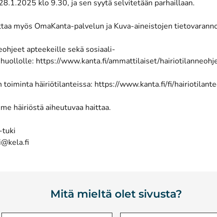
 28.1.2025 klo 9.30, ja sen syytä selvitetään parhaillaan.
uttaa myös OmaKanta-palvelun ja Kuva-aineistojen tietovarann
eohjeet apteekeille sekä sosiaali-
nhuollolle:
https://www.kanta.fi/ammattilaiset/hairiotilanneohj
 toiminta häiriötilanteissa:
https://www.kanta.fi/fi/hairiotilant
me häiriöstä aiheutuvaa haittaa.
-tuki
i@kela.fi
Mitä mieltä olet sivusta?