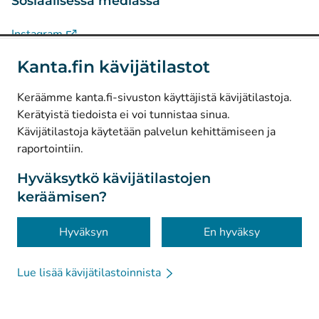
Sosiaalisessa mediassa
(
Avautuu uuteen välilehteen
)
Instagram
(
Avautuu uuteen välilehteen
)
LinkedIn
Kanta.fin kävijätilastot
(
Avautuu uuteen välilehteen
)
Facebook
Keräämme kanta.fi-sivuston käyttäjistä kävijätilastoja.
Kerätyistä tiedoista ei voi tunnistaa sinua.
© Kanta-Palvelut, Kansaneläkelaitos
Kävijätilastoja käytetään palvelun kehittämiseen ja
raportointiin.
Tietosuoja
Tietoa sivustosta
Hyväksytkö kävijätilastojen
keräämisen?
Saavutettavuus
Evästeet
Hyväksyn
En hyväksy
Lue lisää kävijätilastoinnista