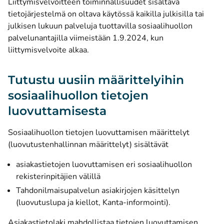
Liittymisvelvoitteen toiminnallisuudet sisältävä
tietojärjestelmä on oltava käytössä kaikilla julkisilla tai
julkisen lukuun palveluja tuottavilla sosiaalihuollon
palvelunantajilla viimeistään 1.9.2024, kun
liittymisvelvoite alkaa.
Tutustu uusiin määrittelyihin
sosiaalihuollon tietojen
luovuttamisesta
Sosiaalihuollon tietojen luovuttamisen määrittelyt
(luovutustenhallinnan määrittelyt) sisältävät
asiakastietojen luovuttamisen eri sosiaalihuollon
rekisterinpitäjien välillä
Tahdonilmaisupalvelun asiakirjojen käsittelyn
(luovutuslupa ja kiellot, Kanta-informointi).
Asiakastietolaki mahdollistaa tietojen luovuttamisen