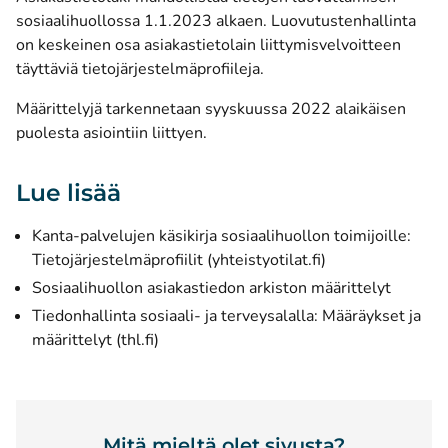
sosiaalihuollossa 1.1.2023 alkaen. Luovutustenhallinta
on keskeinen osa asiakastietolain liittymisvelvoitteen
täyttäviä tietojärjestelmäprofiileja.
Määrittelyjä tarkennetaan syyskuussa 2022 alaikäisen
puolesta asiointiin liittyen.
Lue lisää
Kanta-palvelujen käsikirja sosiaalihuollon toimijoille:
(avautuu uuteen 
Tietojärjestelmäprofiilit (yhteistyotilat.fi)
Sosiaalihuollon asiakastiedon arkiston määrittelyt
Tiedonhallinta sosiaali- ja terveysalalla: Määräykset ja
(avautuu uuteen ikkunaan)
määrittelyt (thl.fi)
Mitä mieltä olet sivusta?