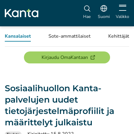
Avaa vali
Hae
Suomi
Valikko
Kansalaiset
Sote-ammattilaiset
Kehittäjät
(avautuu uuteen ikku
Kirjaudu OmaKantaan
Sosiaalihuollon Kanta-
palvelujen uudet
tietojärjestelmäprofiilit ja
määrittelyt julkaistu