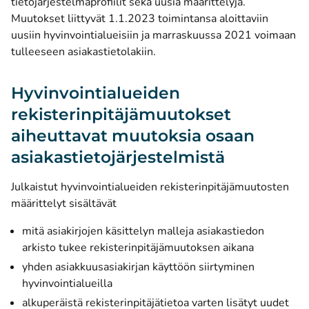
tietojärjestelmäprofiilit sekä uusia määrittelyjä.
Muutokset liittyvät 1.1.2023 toimintansa aloittaviin
uusiin hyvinvointialueisiin ja marraskuussa 2021 voimaan
tulleeseen asiakastietolakiin.
Hyvinvointialueiden
rekisterinpitäjämuutokset
aiheuttavat muutoksia osaan
asiakastietojärjestelmistä
Julkaistut hyvinvointialueiden rekisterinpitäjämuutosten
määrittelyt sisältävät
mitä asiakirjojen käsittelyn malleja asiakastiedon
arkisto tukee rekisterinpitäjämuutoksen aikana
yhden asiakkuusasiakirjan käyttöön siirtyminen
hyvinvointialueilla
alkuperäistä rekisterinpitäjätietoa varten lisätyt uudet