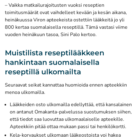
– Vaikka matkailurajoitusten vuoksi reseptien
toimitusmäärät ovat vaihdelleet kevään ja kesän aikana,
heinäkuussa Viron apteekeista ostettiin lääkkeitä jo yli
800 kertaa suomalaisella reseptillä. Tämä vastasi viime
vuoden heinäkuun tasoa, Sini Palo kertoo.
Muistilista reseptilääkkeen
hankintaan suomalaisella
reseptillä ulkomailta
Seuraavat seikat kannattaa huomioida ennen apteekkiin
menoa ulkomailla.
Lääkkeiden osto ulkomailla edellyttää, että kansalainen
on antanut Omakanta-palvelussa suostumuksen siihen,
että tiedot saa luovuttaa ulkomaalaiselle apteekille.
Apteekkiin pitää ottaa mukaan passi tai henkilökortti.
Kela-korvaukset ulkomaan lääkeostoista voi hakea