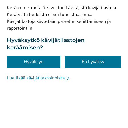
Keräämme kanta.fi-sivuston käyttäjistä kävijätilastoja.
Kerätyistä tiedoista ei voi tunnistaa sinua.
© Kanta-Palvelut, Kansaneläkelaitos
Kävijätilastoja käytetään palvelun kehittämiseen ja
raportointiin.
Tietosuoja
Tietoa sivustosta
Hyväksytkö kävijätilastojen
keräämisen?
Saavutettavuus
Evästeet
Hyväksyn
En hyväksy
Lue lisää kävijätilastoinnista