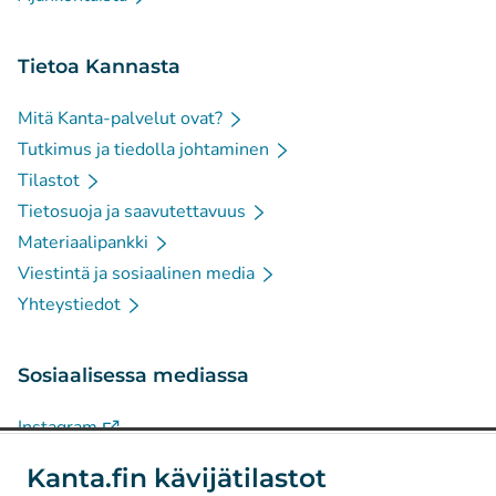
Tietoa Kannasta
Mitä Kanta-palvelut ovat?
Tutkimus ja tiedolla johtaminen
Tilastot
Tietosuoja ja saavutettavuus
Materiaalipankki
Viestintä ja sosiaalinen media
Yhteystiedot
Sosiaalisessa mediassa
(
Avautuu uuteen välilehteen
)
Instagram
(
Avautuu uuteen välilehteen
)
LinkedIn
Kanta.fin kävijätilastot
(
Avautuu uuteen välilehteen
)
Facebook