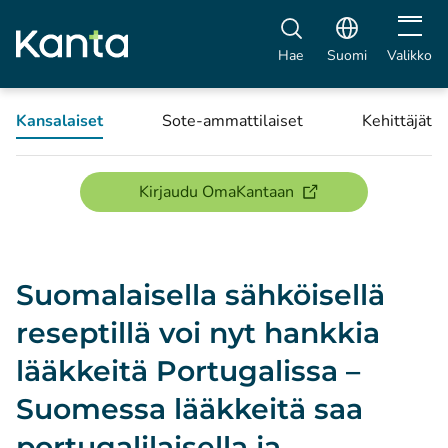
Avaa vali
Hae
Suomi
Valikko
Kansalaiset
Sote-ammattilaiset
Kehittäjät
(avautuu uuteen ikku
Kirjaudu OmaKantaan
Suomalaisella sähköisellä
reseptillä voi nyt hankkia
lääkkeitä Portugalissa –
Suomessa lääkkeitä saa
portugalilaisella ja