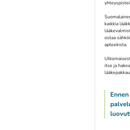
yhteyspiste
Suomalainen
kaikkia lääk
lääkevalmist
ostaa sähköi
apteekista.
Ulkomaisest
itse ja hake
lääkepakkau
Ennen 
palvel
luovut