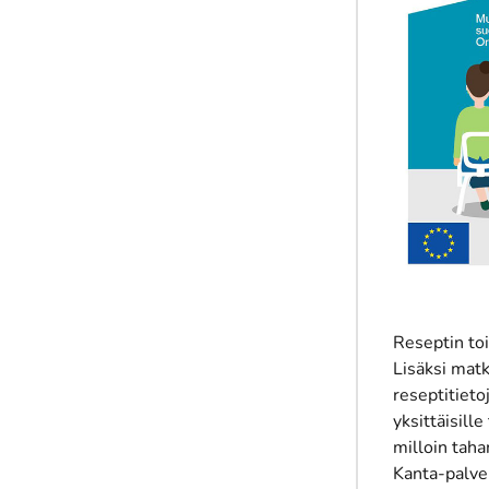
Reseptin to
Lisäksi mat
reseptitiet
yksittäisill
milloin taha
Kanta-palve