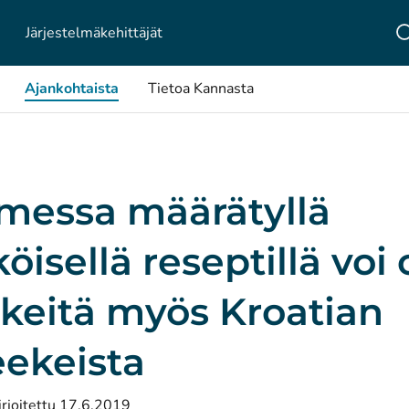
Järjestelmä­kehittäjät
Ajankohtaista
Tietoa Kannasta
messa määrätyllä
öisellä reseptillä voi
kkeitä myös Kroatian
eekeista
irjoitettu 17.6.2019