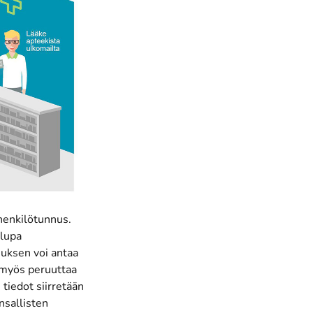
henkilötunnus.
 lupa
uksen voi antaa
i myös peruuttaa
 tiedot siirretään
nsallisten