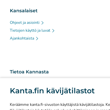
Kansalaiset
Ohjeet ja asiointi
Tietojen käyttö ja luvat
Ajankohtaista
Tietoa Kannasta
Mitä Kanta-palvelut ovat?
Kanta.fin kävijätilastot
Tutkimus ja tiedolla johtaminen
Tilastot
Keräämme kanta.fi-sivuston käyttäjistä kävijätilastoja. Ker
Tietosuoja ja saavutettavuus