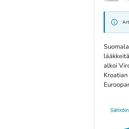
Art
Suomalai
lääkkeit
alkoi Vi
Kroatian
Euroopan