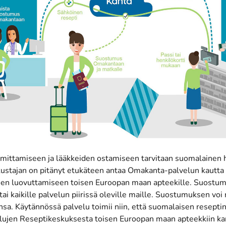
imittamiseen ja lääkkeiden ostamiseen tarvitaan suomalainen 
kustajan on pitänyt etukäteen antaa Omakanta-palvelun kautta
ojen luovuttamiseen toisen Euroopan maan apteekille. Suostum
e tai kaikille palvelun piirissä oleville maille. Suostumuksen vo
nsa. Käytännössä palvelu toimii niin, että suomalaisen reseptin
lujen Reseptikeskuksesta toisen Euroopan maan apteekkiin
ka