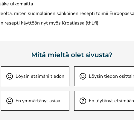
ääke ulkomailta
deolta, miten suomalainen sähköinen resepti toimii Euroopass
(avautuu uuteen ikkuna
n resepti käyttöön nyt myös Kroatiassa
(thl.fi)
Mitä mieltä olet sivusta?
Löysin etsimäni tiedon
Löysin tiedon osittai
En ymmärtänyt asiaa
En löytänyt etsimään