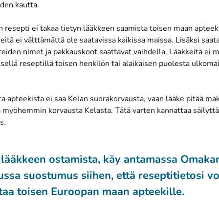
(avautuu uuteen ikkunaan)
iden
kautta.
 resepti ei takaa tietyn lääkkeen saamista toisen maan apteek
keitä ei välttämättä ole saatavissa kaikissa maissa. Lisäksi saata
eiden nimet ja pakkauskoot saattavat vaihdella. Lääkkeitä ei 
sellä reseptillä toisen henkilön tai alaikäisen puolesta ulkoma
a apteekista ei saa Kelan suorakorvausta, vaan lääke pitää m
a myöhemmin korvausta Kelasta. Tätä varten kannattaa säilyttää
s.
lääkkeen ostamista, käy antamassa Omaka
ussa suostumus siihen, että reseptitietosi v
taa toisen Euroopan maan apteekille.