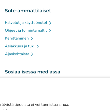
Sote-ammattilaiset
Palvelut ja käyttöönotot
Ohjeet ja toimintamallit
Kehittäminen
Asiakkuus ja tuki
Ajankohtaista
Sosiaalisessa mediassa
(
Avautuu uuteen välilehteen
)
Instagram
(
Avautuu uuteen välilehteen
)
LinkedIn
(
Avautuu uuteen välilehteen
)
Facebook
ätyistä tiedoista ei voi tunnistaa sinua.