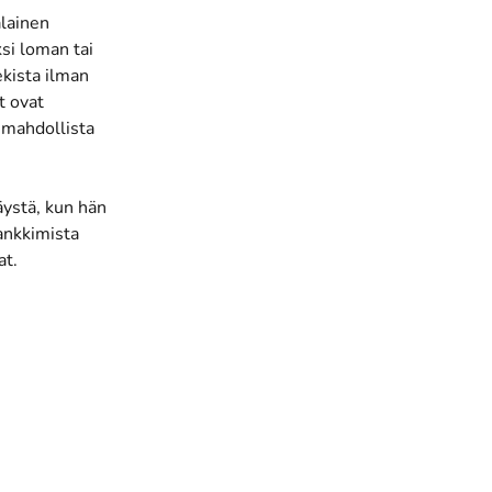
alainen
si loman tai
ekista ilman
t ovat
a mahdollista
äystä, kun hän
ankkimista
at.