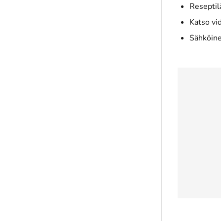
Reseptil
Katso vi
Sähköine