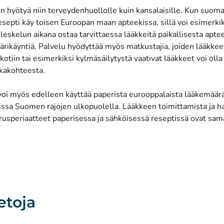
n hyötyä niin terveydenhuollolle kuin kansalaisille. Kun suom
septi käy toisen Euroopan maan apteekissa, sillä voi esimerkik
skelun aikana ostaa tarvittaessa lääkkeitä paikallisesta apte
äkärikäyntiä. Palvelu hyödyttää myös matkustajia, joiden lääkkee
otiin tai esimerkiksi kylmäsäilytystä vaativat lääkkeet voi oll
kakohteesta.
voi myös edelleen käyttää paperista eurooppalaista lääkemäär
issa Suomen rajojen ulkopuolella. Lääkkeen toimittamista ja h
rusperiaatteet paperisessa ja sähköisessä reseptissä ovat sam
etoja