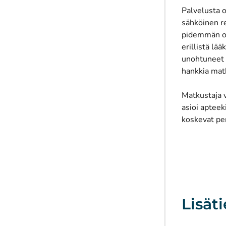
Palvelusta o
sähköinen re
pidemmän ole
erillistä lä
unohtuneet k
hankkia mat
Matkustaja 
asioi apteek
koskevat pe
Lisäti