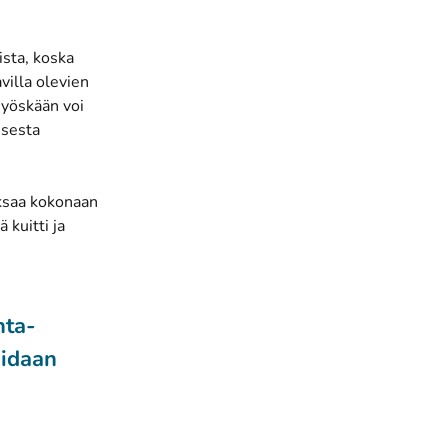
ista, koska
villa olevien
myöskään voi
isesta
aksaa kokonaan
 kuitti ja
nta-
oidaan