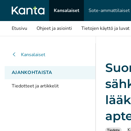
Kansalaiset
Sote-ammattilaiset
Etusivu
Ohjeet ja asiointi
Tietojen käyttö ja luvat
Kansalaiset
Suo
AJANKOHTAISTA
sähk
Tiedotteet ja artikkelit
lää
apt
K
Tiedote