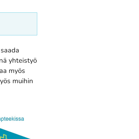
n saada
nä yhteistyö
taa myös
yös muihin