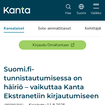
Avaa vali
Hae
Suomi
Valikko
Kansalaiset
Sote-ammattilaiset
Kehittäjät
(avautuu uuteen ikku
Kirjaudu OmaKantaan
Suomi.fi-
tunnistautumisessa on
häiriö – vaikuttaa Kanta
Ekstranetiin kirjautumiseen