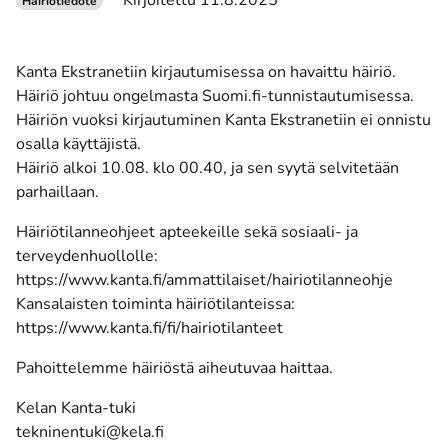
Kirjoitettu 11.8.2025
Häiriötiedote
Kanta Ekstranetiin kirjautumisessa on havaittu häiriö.
Häiriö johtuu ongelmasta Suomi.fi-tunnistautumisessa.
Häiriön vuoksi kirjautuminen Kanta Ekstranetiin ei onnistu
osalla käyttäjistä.
Häiriö alkoi 10.08. klo 00.40, ja sen syytä selvitetään
parhaillaan.
Häiriötilanneohjeet apteekeille sekä sosiaali- ja
terveydenhuollolle:
https://www.kanta.fi/ammattilaiset/hairiotilanneohje
Kansalaisten toiminta häiriötilanteissa:
https://www.kanta.fi/fi/hairiotilanteet
Pahoittelemme häiriöstä aiheutuvaa haittaa.
Kelan Kanta-tuki
tekninentuki@kela.fi