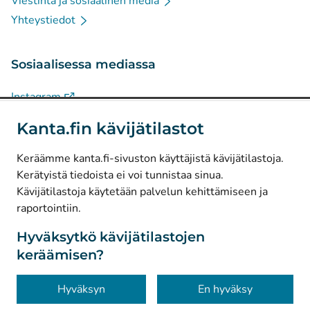
Viestintä ja sosiaalinen media
Yhteystiedot
Sosiaalisessa mediassa
(
Avautuu uuteen välilehteen
)
Instagram
(
Avautuu uuteen välilehteen
)
LinkedIn
Kanta.fin kävijätilastot
(
Avautuu uuteen välilehteen
)
Facebook
Keräämme kanta.fi-sivuston käyttäjistä kävijätilastoja.
Kerätyistä tiedoista ei voi tunnistaa sinua.
© Kanta-Palvelut, Kansaneläkelaitos
Kävijätilastoja käytetään palvelun kehittämiseen ja
raportointiin.
Tietosuoja
Tietoa sivustosta
Hyväksytkö kävijätilastojen
keräämisen?
Saavutettavuus
Evästeet
Hyväksyn
En hyväksy