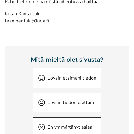
Pahoittelemme häiriöstä aiheutuvaa haittaa.
Kelan Kanta-tuki
tekninentuki@kela.fi
Mitä mieltä olet sivusta?
Löysin etsimäni tiedon
Löysin tiedon osittain
En ymmärtänyt asiaa