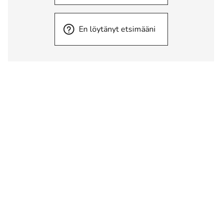
En löytänyt etsimääni