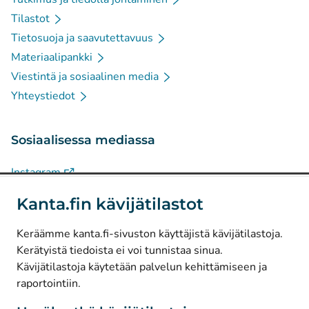
Tilastot
Tietosuoja ja saavutettavuus
Materiaalipankki
Viestintä ja sosiaalinen media
Yhteystiedot
Sosiaalisessa mediassa
(
Avautuu uuteen välilehteen
)
Instagram
(
Avautuu uuteen välilehteen
)
LinkedIn
Kanta.fin kävijätilastot
(
Avautuu uuteen välilehteen
)
Facebook
Keräämme kanta.fi-sivuston käyttäjistä kävijätilastoja.
Kerätyistä tiedoista ei voi tunnistaa sinua.
© Kanta-Palvelut, Kansaneläkelaitos
Kävijätilastoja käytetään palvelun kehittämiseen ja
raportointiin.
Tietosuoja
Tietoa sivustosta