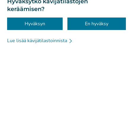
Hyväksytkö kävijätilastojen
keräämisen?
Saavutettavuus
Evästeet
Hyväksyn
En hyväksy
Lue lisää kävijätilastoinnista