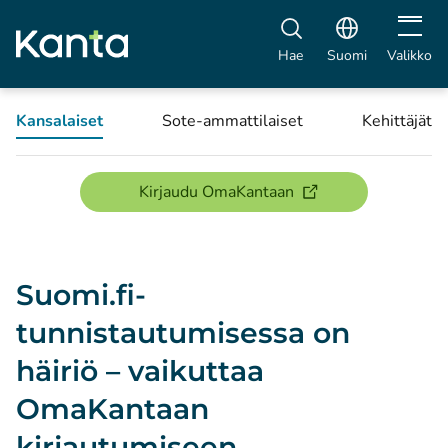
Avaa vali
Hae
Suomi
Valikko
Kansalaiset
Sote-ammattilaiset
Kehittäjät
(avautuu uuteen ikku
Kirjaudu OmaKantaan
Suomi.fi-
tunnistautumisessa on
häiriö – vaikuttaa
OmaKantaan
kirjautumiseen