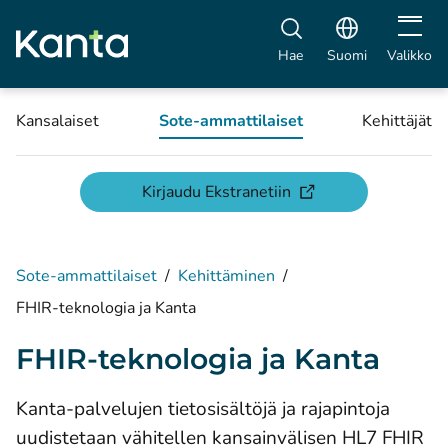
Avaa vali
Hae
Suomi
Valikko
Kansalaiset
Sote-ammattilaiset
Kehittäjät
(avautuu uuteen ikku
Kirjaudu Ekstranetiin
Sote-ammattilaiset
/
Kehittäminen
/
FHIR-teknologia ja Kanta
FHIR-teknologia ja Kanta
Kanta-palvelujen tietosisältöjä ja rajapintoja
uudistetaan vähitellen kansainvälisen HL7 FHIR