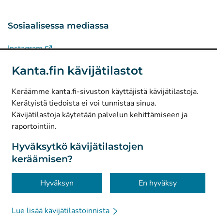
Sosiaalisessa mediassa
(
Avautuu uuteen välilehteen
)
Instagram
(
Avautuu uuteen välilehteen
)
LinkedIn
Kanta.fin kävijätilastot
(
Avautuu uuteen välilehteen
)
Facebook
Keräämme kanta.fi-sivuston käyttäjistä kävijätilastoja.
Kerätyistä tiedoista ei voi tunnistaa sinua.
© Kanta-Palvelut, Kansaneläkelaitos
Kävijätilastoja käytetään palvelun kehittämiseen ja
raportointiin.
Tietosuoja
Tietoa sivustosta
Hyväksytkö kävijätilastojen
keräämisen?
Saavutettavuus
Evästeet
Hyväksyn
En hyväksy
Lue lisää kävijätilastoinnista