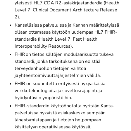
yleisesti HL7 CDA R2-asiakirjastandardia (Health
Level 7, Clinical Document Architecture Release
2).
Kansallisissa palveluissa ja Kannan määrittelyissä
ollaan ottamassa käyttöön uudempaa HL7 FHIR-
standardia (Health Level 7, Fast Health
Interoperability Resources).
FHIR on tietosisältöjen modulaarisuutta tukeva
standardi, jonka tarkoituksena on edistää
terveydenhuollon tietojen vaihtoa
ja yhteentoimivuutta järjestelmien välillä.
FHIR on suunniteltu erityisesti nykyaikaisia
verkkoteknologioita ja sovellusrajapintoja
hyödyntäviin ympäristöihin.
FHIR-standardin käyttöönotolla pyritään Kanta-
palveluissa nykyistä asiakaskeskeisempään
lähestymistapaan ja tietojen helpompaan
käsittelyyn operatiivisessa käytössä.