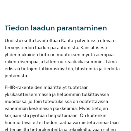
Tiedon laadun parantaminen
Uudistuksella tavoitellaan Kanta-palveluissa olevan
terveystiedon laadun parantumista. Kansallisesti
yhdenmukainen tieto on muutoksen myötä aiempaa
rakenteisempaa ja tallentuu reaaliaikaisemmin. Tämä
edistää tietojen tutkimuskäyttöä, tilastointia ja tiedolla
johtamista.
FHIR-rakenteiden määrittelyt tuotetaan
yksikäsitteisemmässä ja helpommin tulkittavassa
muodossa, jolloin toteutuksissa on odotettavissa
vähemmän keskinäisiä poikkeamia. Myös tietojen
korjaamista pyritään helpottamaan. On kuitenkin
huomioitava, ettei tiedon laatua varmisteta ainoastaan
yhtenäisillä tietorakenteilla ja tekniikalla, vaan siihen