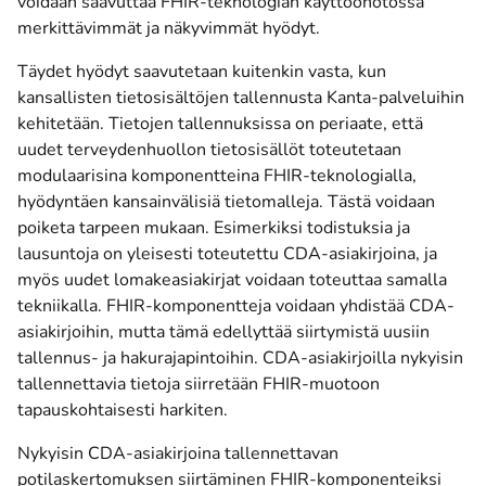
voidaan saavuttaa FHIR-teknologian käyttöönotossa
merkittävimmät ja näkyvimmät hyödyt.
Täydet hyödyt saavutetaan kuitenkin vasta, kun
kansallisten tietosisältöjen tallennusta Kanta-palveluihin
kehitetään. Tietojen tallennuksissa on periaate, että
uudet terveydenhuollon tietosisällöt toteutetaan
modulaarisina komponentteina FHIR-teknologialla,
hyödyntäen kansainvälisiä tietomalleja. Tästä voidaan
poiketa tarpeen mukaan. Esimerkiksi todistuksia ja
lausuntoja on yleisesti toteutettu CDA-asiakirjoina, ja
myös uudet lomakeasiakirjat voidaan toteuttaa samalla
tekniikalla. FHIR-komponentteja voidaan yhdistää CDA-
asiakirjoihin, mutta tämä edellyttää siirtymistä uusiin
tallennus- ja hakurajapintoihin. CDA-asiakirjoilla nykyisin
tallennettavia tietoja siirretään FHIR-muotoon
tapauskohtaisesti harkiten.
Nykyisin CDA-asiakirjoina tallennettavan
potilaskertomuksen siirtäminen FHIR-komponenteiksi