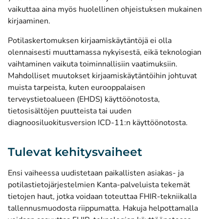
vaikuttaa aina myös huolellinen ohjeistuksen mukainen
kirjaaminen.
Potilaskertomuksen kirjaamiskäytäntöjä ei olla
olennaisesti muuttamassa nykyisestä, eikä teknologian
vaihtaminen vaikuta toiminnallisiin vaatimuksiin.
Mahdolliset muutokset kirjaamiskäytäntöihin johtuvat
muista tarpeista, kuten eurooppalaisen
terveystietoalueen (EHDS) käyttöönotosta,
tietosisältöjen puutteista tai uuden
diagnoosiluokitusversion ICD-11:n käyttöönotosta.
Tulevat kehitysvaiheet
Ensi vaiheessa uudistetaan paikallisten asiakas- ja
potilastietojärjestelmien Kanta-palveluista tekemät
tietojen haut, jotka voidaan toteuttaa FHIR-tekniikalla
tallennusmuodosta riippumatta. Hakuja helpottamalla