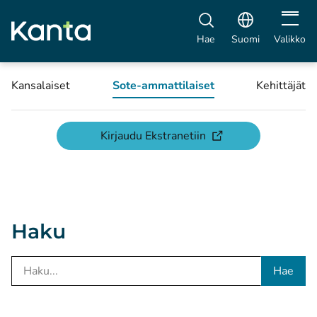
Avaa vali
Hae
Suomi
Valikko
Kansalaiset
Sote-ammattilaiset
Kehittäjät
(avautuu uuteen ikku
Kirjaudu Ekstranetiin
Haku
Hae