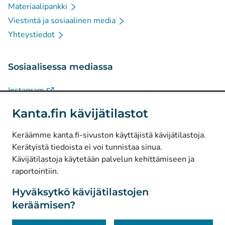
Materiaalipankki
Viestintä ja sosiaalinen media
Yhteystiedot
Sosiaalisessa mediassa
(
Avautuu uuteen välilehteen
)
Instagram
(
Avautuu uuteen välilehteen
)
LinkedIn
Kanta.fin kävijätilastot
(
Avautuu uuteen välilehteen
)
Facebook
Keräämme kanta.fi-sivuston käyttäjistä kävijätilastoja.
Kerätyistä tiedoista ei voi tunnistaa sinua.
© Kanta-Palvelut, Kansaneläkelaitos
Kävijätilastoja käytetään palvelun kehittämiseen ja
raportointiin.
Tietosuoja
Tietoa sivustosta
Hyväksytkö kävijätilastojen
keräämisen?
Saavutettavuus
Evästeet