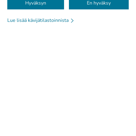
Hyväksyn
En hyväksy
Lue lisää kävijätilastoinnista