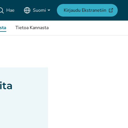
(avautuu u
Hae
Suomi
Kirjaudu Ekstranetiin
sta
Tietoa Kannasta
ita