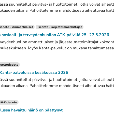
ssä suunnitellut päivitys- ja huoltotoimet, jotka voivat aiheut
ukauden aikana. Pahoittelemme mahdollisesti aiheutuvaa haitta
iedote - Ammattilaiset
Tiedote - Järjestelmäkehittäjät
sosiaali- ja terveydenhuollon ATK-päivillä 25.–27.5.2026
erveydenhuollon ammattilaiset ja järjestelmätoimittajat kokoon
sukeskukseen. Myös Kanta-palvelut on mukana tapahtumassa. A
uoltotiedote
 Kanta-palveluissa kesäkuussa 2026
ssä suunnitellut päivitys- ja huoltotoimet, jotka voivat aiheut
ukauden aikana. Pahoittelemme mahdollisesti aiheutuvaa haitta
äiriötiedote
lussa havaittu häiriö on päättynyt