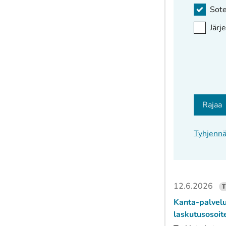
Sote
Järj
Rajaa
Tyhjenn
12.6.2026
T
Kanta-palvelu
laskutusosoit