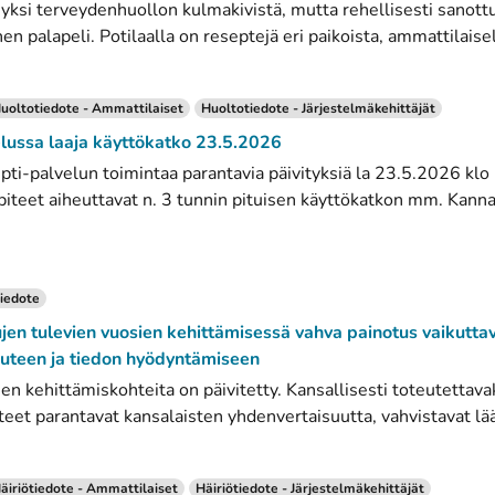
yksi terveydenhuollon kulmakivistä, mutta rehellisesti sanottu
n palapeli. Potilaalla on reseptejä eri paikoista, ammattilaisel
uoltotiedote - Ammattilaiset
Huoltotiedote - Järjestelmäkehittäjät
lussa laaja käyttökatko 23.5.2026
i-palvelun toimintaa parantavia päivityksiä la 23.5.2026 klo 
iteet aiheuttavat n. 3 tunnin pituisen käyttökatkon mm. Kan
iedote
jen tulevien vuosien kehittämisessä vahva painotus vaikutta
uteen ja tiedon hyödyntämiseen
en kehittämiskohteita on päivitetty. Kansallisesti toteutettavak
eet parantavat kansalaisten yhdenvertaisuutta, vahvistavat lääk
äiriötiedote - Ammattilaiset
Häiriötiedote - Järjestelmäkehittäjät