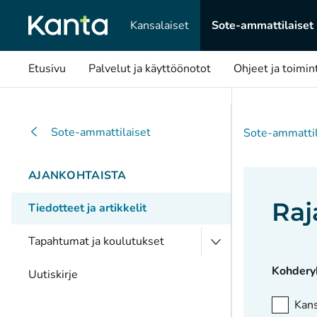
Kansalaiset
Sote-ammattilaiset
Etusivu
Palvelut ja käyttöönotot
Ohjeet ja toimin
Sote-ammattilaiset
Sote-ammattil
AJANKOHTAISTA
Raj
Tiedotteet ja artikkelit
Tapahtumat ja koulutukset
Kohder
Uutiskirje
Kans