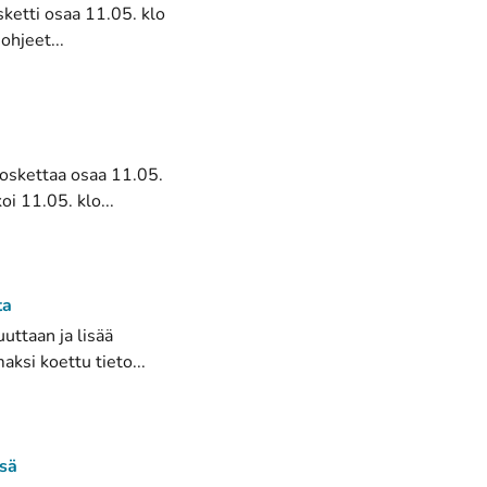
osketti osaa 11.05. klo
ohjeet...
 koskettaa osaa 11.05.
oi 11.05. klo...
ta
uttaan ja lisää
aksi koettu tieto...
ssä