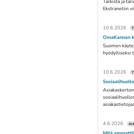
Tarkista ja ta
Ekstranetiin v
10.6.2026
T
OmaKannan käy
Suomen käytety
hyödylliseksi 
10.6.2026
T
Sosiaalihuol
Asiakaskertom
sosiaalihuollo
asiakastietojaa
4.6.2026
Art
Mitä ammattila