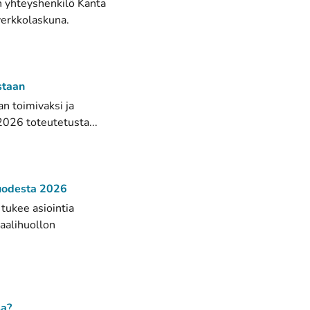
en yhteyshenkilö Kanta
verkkolaskuna.
staan
n toimivaksi ja
2026 toteutetusta...
vuodesta 2026
ukee asiointia
iaalihuollon
sa?