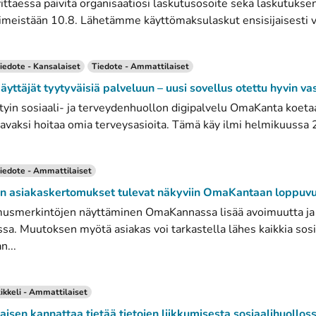
rvittaessa päivitä organisaatiosi laskutusosoite sekä laskutuks
iimeistään 10.8. Lähetämme käyttömaksulaskut ensisijaisesti 
iedote - Kansalaiset
Tiedote - Ammattilaiset
ttäjät tyytyväisiä palveluun – uusi sovellus otettu hyvin va
in sosiaali- ja terveydenhuollon digipalvelu OmaKanta koetaa
tavaksi hoitaa omia terveysasioita. Tämä käy ilmi helmikuussa 
iedote - Ammattilaiset
lon asiakaskertomukset tulevat näkyviin OmaKantaan loppu
usmerkintöjen näyttäminen OmaKannassa lisää avoimuutta ja t
ssa. Muutoksen myötä asiakas voi tarkastella lähes kaikkia sos
n...
ikkeli - Ammattilaiset
isen kannattaa tietää tietojen liikkumisesta sosiaalihuollos