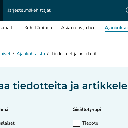
Järjestelmä­kehittäjät
tamallit
Kehittäminen
Asiakkuus ja tuki
Ajankohtai
aiset
/
Ajankohtaista
/
Tiedotteet ja artikkelit
aa tiedotteita ja artikkele
yhmä
Sisältötyyppi
alaiset
Tiedote