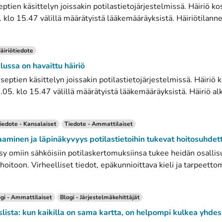
eptien käsittelyn joissakin potilastietojärjestelmissä. Häiriö k
 klo 15.47 välillä määrätyistä lääkemääräyksistä. Häiriötilanne
äiriötiedote
lussa on havaittu häiriö
eseptien käsittelyn joissakin potilastietojärjestelmissä. Häiriö
.05. klo 15.47 välillä määrätyistä lääkemääräyksistä. Häiriö alk
iedote - Kansalaiset
Tiedote - Ammattilaiset
aaminen ja läpinäkyvyys potilastietoihin tukevat hoitosuhdet
sy omiin sähköisiin potilaskertomuksiinsa tukee heidän osallisu
hoitoon. Virheelliset tiedot, epäkunnioittava kieli ja tarpeettom
gi - Ammattilaiset
Blogi - Järjestelmäkehittäjät
slista: kun kaikilla on sama kartta, on helpompi kulkea yhde