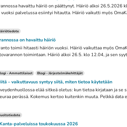
rannossa havaittu häiriö on päättynyt. Häiriö alkoi 26.5.2026 kl
 vuoksi palvelussa esiintyi hitautta. Häiriö vaikutti myös OmaKa
äiriötiedote
rannossa on havaittu häiriö
ranto toimii hitaasti häiriön vuoksi. Häiriö vaikuttaa myös Oma
tovarannon toimintaan. Häiriö alkoi 26.5. klo 12.04, ja sen syyt
logi - Ammattilaiset
Blogi - Järjestelmäkehittäjät
riitä – vaikuttavuus syntyy siitä, miten tietoa käytetään
erveydenhuollossa elää sitkeä oletus: kun tietoa kirjataan ja se
euraa perässä. Kokemus kertoo kuitenkin muuta. Pelkkä data ei
uoltotiedote
 Kanta-palveluissa toukokuussa 2026