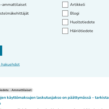
-ammattilaiset
Artikkeli
estelmäkehittäjät
Blogi
Huoltotiedote
Häiriötiedote
ä hakuehdot
iedote - Ammattilaiset
jen käyttömaksujen laskutusjakso on päättymässä – tarkista 
e