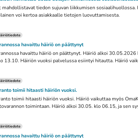
 mahdollistavat tiedon sujuvan liikkumisen sosiaalihuollossa.
ainen voi kertoa asiakkaalle tietojen luovuttamisesta.
äiriötiedote
rannossa havaittu häiriö on päättynyt
rannossa havaittu häiriö on päättynyt. Häiriö alkoi 30.05.2026 
 13.10. Häiriön vuoksi palvelussa esiintyi hitautta. Häiriö vaik
äiriötiedote
ranto toimii hitaasti häiriön vuoksi.
ranto toimii hitaasti häiriön vuoksi. Häiriö vaikuttaa myös Oma
etovarannon toimintaan. Häiriö alkoi 30.05. klo 06.15, ja sen syy
äiriötiedote
rannossa havaittu häiriö on päättynyt