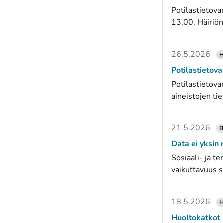
Potilastietova
13.00. Häiriön
26.5.2026
H
Potilastietova
Potilastietova
aineistojen tie
21.5.2026
B
Data ei yksin 
Sosiaali- ja t
vaikuttavuus s
18.5.2026
H
Huoltokatkot