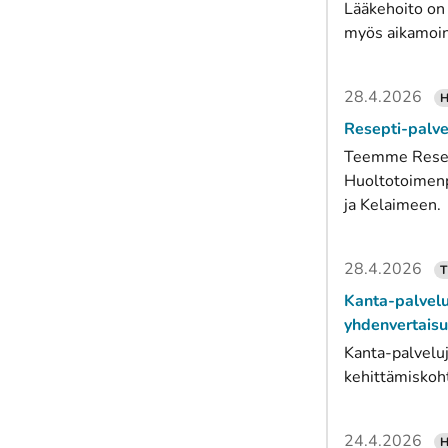
Lääkehoito on 
myös aikamoine
28.4.2026
H
Resepti-palve
Teemme Resept
Huoltotoimenp
ja Kelaimeen.
28.4.2026
T
Kanta-palvelu
yhdenvertaisu
Kanta-palveluj
kehittämiskoht
24.4.2026
H