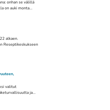
na: onhan se välillä
la on auki monta...
22 alkaen.
nan Reseptikeskukseen
vuuteen,
si valitut
eturvallisuutta ja...