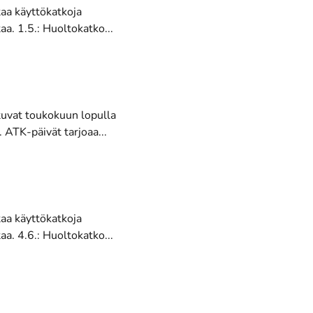
taa käyttökatkoja
a. 1.5.: Huoltokatko...
tuvat toukokuun lopulla
TK-päivät tarjoaa...
taa käyttökatkoja
a. 4.6.: Huoltokatko...