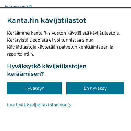
(
Avautuu uuteen välilehteen
)
Instagram
(
Avautuu uuteen välilehteen
)
LinkedIn
Kanta.fin kävijätilastot
(
Avautuu uuteen välilehteen
)
Facebook
Keräämme kanta.fi-sivuston käyttäjistä kävijätilastoja.
Kerätyistä tiedoista ei voi tunnistaa sinua.
© Kanta-Palvelut, Kansaneläkelaitos
Kävijätilastoja käytetään palvelun kehittämiseen ja
raportointiin.
Tietosuoja
Tietoa sivustosta
Hyväksytkö kävijätilastojen
keräämisen?
Saavutettavuus
Evästeet
Hyväksyn
En hyväksy
Lue lisää kävijätilastoinnista