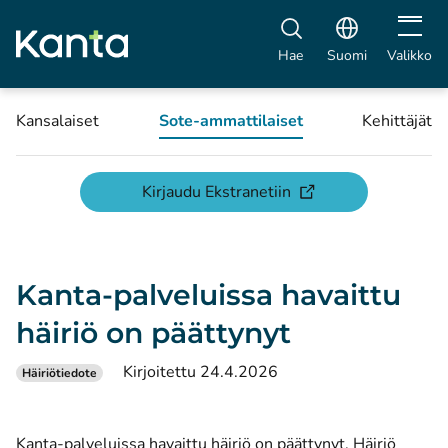
Avaa vali
Hae
Suomi
Valikko
Kansalaiset
Sote-ammattilaiset
Kehittäjät
(avautuu uuteen ikku
Kirjaudu Ekstranetiin
Kanta-palveluissa havaittu
häiriö on päättynyt
Kirjoitettu 24.4.2026
Häiriötiedote
Kanta-palveluissa havaittu häiriö on päättynyt. Häiriö