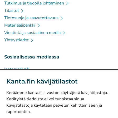
Tutkimus ja tiedolla johtaminen
Tilastot
Tietosuoja ja saavutettavuus
Materiaalipankki
Viestintä ja sosiaalinen media
Yhteystiedot
Sosiaalisessa mediassa
(
Avautuu uuteen välilehteen
)
Instagram
(
Avautuu uuteen välilehteen
)
LinkedIn
Kanta.fin kävijätilastot
(
Avautuu uuteen välilehteen
)
Facebook
Keräämme kanta.fi-sivuston käyttäjistä kävijätilastoja.
Kerätyistä tiedoista ei voi tunnistaa sinua.
© Kanta-Palvelut, Kansaneläkelaitos
Kävijätilastoja käytetään palvelun kehittämiseen ja
raportointiin.
Tietosuoja