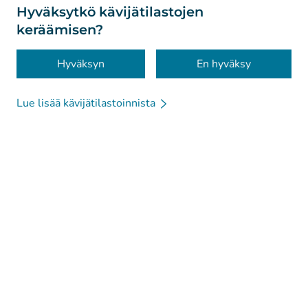
Tietoa sivustosta
Hyväksytkö kävijätilastojen
keräämisen?
Saavutettavuus
Evästeet
Hyväksyn
En hyväksy
Lue lisää kävijätilastoinnista