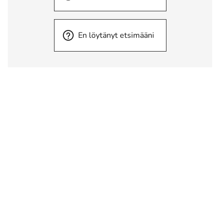
En löytänyt etsimääni