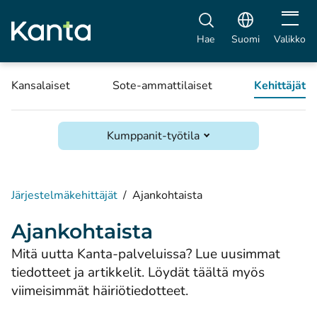
Avaa vali
Hae
Suomi
Valikko
Kansalaiset
Sote-ammattilaiset
Kehittäjät
Kumppanit-työtila
Järjestelmäkehittäjät
/
Ajankohtaista
Ajankohtaista
Mitä uutta Kanta-palveluissa? Lue uusimmat
tiedotteet ja artikkelit. Löydät täältä myös
viimeisimmät häiriötiedotteet.