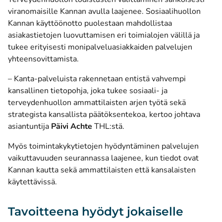
viranomaisille Kannan avulla laajenee. Sosiaalihuollon
Kannan käyttöönotto puolestaan mahdollistaa
asiakastietojen luovuttamisen eri toimialojen välillä ja
tukee erityisesti monipalveluasiakkaiden palvelujen
yhteensovittamista.
– Kanta-palveluista rakennetaan entistä vahvempi
kansallinen tietopohja, joka tukee sosiaali- ja
terveydenhuollon ammattilaisten arjen työtä sekä
strategista kansallista päätöksentekoa, kertoo johtava
asiantuntija
Päivi Achte
THL:stä.
Myös toimintakykytietojen hyödyntäminen palvelujen
vaikuttavuuden seurannassa laajenee, kun tiedot ovat
Kannan kautta sekä ammattilaisten että kansalaisten
käytettävissä.
Tavoitteena hyödyt jokaiselle