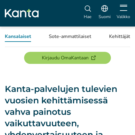
Avaa vali
Hae
Suomi
Valikko
Kansalaiset
Sote-ammattilaiset
Kehittäjät
(avautuu uuteen ikku
Kirjaudu OmaKantaan
Kanta-palvelujen tulevien
vuosien kehittämisessä
vahva painotus
vaikuttavuuteen,
yhdenvertaisuuteen ja