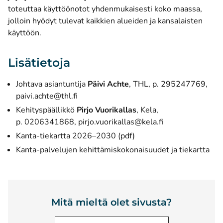
toteuttaa käyttöönotot yhdenmukaisesti koko maassa,
jolloin hyödyt tulevat kaikkien alueiden ja kansalaisten
käyttöön.
Lisätietoja
Johtava asiantuntija
Päivi Achte
, THL, p. 295247769,
paivi.achte@thl.fi
Kehityspäällikkö
Pirjo Vuorikallas
, Kela,
p. 0206341868,
pirjo.vuorikallas@kela.fi
Kanta-tiekartta 2026–2030 (pdf)
Kanta-palvelujen kehittämiskokonaisuudet ja tiekartta
Mitä mieltä olet sivusta?