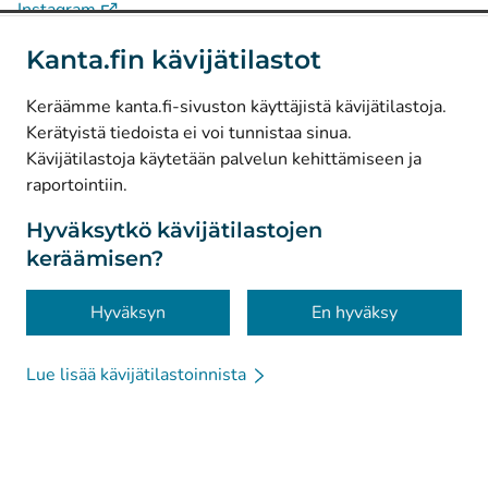
(
Avautuu uuteen välilehteen
)
Instagram
(
Avautuu uuteen välilehteen
)
LinkedIn
Kanta.fin kävijätilastot
(
Avautuu uuteen välilehteen
)
Facebook
Keräämme kanta.fi-sivuston käyttäjistä kävijätilastoja.
Kerätyistä tiedoista ei voi tunnistaa sinua.
© Kanta-Palvelut, Kansaneläkelaitos
Kävijätilastoja käytetään palvelun kehittämiseen ja
raportointiin.
Tietosuoja
Tietoa sivustosta
Hyväksytkö kävijätilastojen
keräämisen?
Saavutettavuus
Evästeet
Hyväksyn
En hyväksy
Lue lisää kävijätilastoinnista