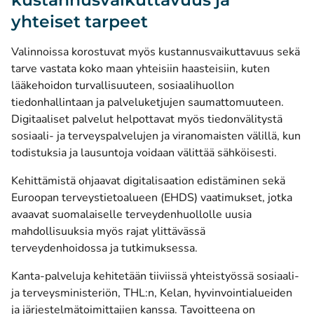
yhteiset tarpeet
Valinnoissa korostuvat myös kustannusvaikuttavuus sekä
tarve vastata koko maan yhteisiin haasteisiin, kuten
lääkehoidon turvallisuuteen, sosiaalihuollon
tiedonhallintaan ja palveluketjujen saumattomuuteen.
Digitaaliset palvelut helpottavat myös tiedonvälitystä
sosiaali- ja terveyspalvelujen ja viranomaisten välillä, kun
todistuksia ja lausuntoja voidaan välittää sähköisesti.
Kehittämistä ohjaavat digitalisaation edistäminen sekä
Euroopan terveystietoalueen (EHDS) vaatimukset, jotka
avaavat suomalaiselle terveydenhuollolle uusia
mahdollisuuksia myös rajat ylittävässä
terveydenhoidossa ja tutkimuksessa.
Kanta-palveluja kehitetään tiiviissä yhteistyössä sosiaali-
ja terveysministeriön, THL:n, Kelan, hyvinvointialueiden
ja järjestelmätoimittajien kanssa. Tavoitteena on