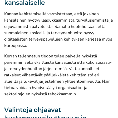
kansalaiselle
Kannan kehittämisellä varmistetaan, että jokainen
kansalainen hyötyy laadukkaammista, turvallisemmista ja
sujuvammista palveluista. Samalla huolehditaan, että
suomalainen sosiaali- ja terveydenhuolto pysyy
digitaalisten terveyspalvelujen kehityksen kärjessä myös
Euroopassa.
Kerran tallennetun tiedon tulee palvella nykyistä
paremmin sekä yksittäistä kansalaista että koko sosiaali-
ja terveydenhuollon järjestelmää. Valtakunnalliset
ratkaisut vähentävät päällekkäistä kehittämistä eri
alueilla ja tukevat järjestelmien yhteentoimivuutta. Näin
tietoa voidaan hyödyntää yli organisaatio- ja
sektorirajojen nykyistä tehokkaammin.
Valintoja ohjaavat
kustannusvaikuttavuus ja