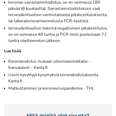
koronan sairastamistodistus, se on voimassa 180
päivää (6 kuukautta). Sairastamistodistuksen saat
terveydenhuollon varmistamasta pikatestituloksesta
tai laboratoriovarmennetusta PCR-testistä.
terveydenhuollon tekemä negatiivinen pikatestitulos,
se on voimassa 48 tuntia ja PCR-testi puolestaan 72
tuntia näytteenoton jälkeen.
Lue lisää
Koronatodistus mukaan ulkomaanmatkalle -
(avautuu uuteen ikkunaan)
Kansalaiset - Kanta.fi
Usein kysyttyjä kysymyksiä koronatodistuksesta
(avautuu uuteen ikkunaan)
Kanta.fi
(avautuu uu
Matkustaminen ja koronaviruspandemia - THL
Mitä mieltä olet sivusta?