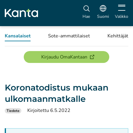
Avaa vali
Hae
Suomi
Valikko
Kansalaiset
Sote-ammattilaiset
Kehittäjät
(avautuu uuteen ikku
Kirjaudu OmaKantaan
Koronatodistus mukaan
ulkomaanmatkalle
Kirjoitettu 6.5.2022
Tiedote