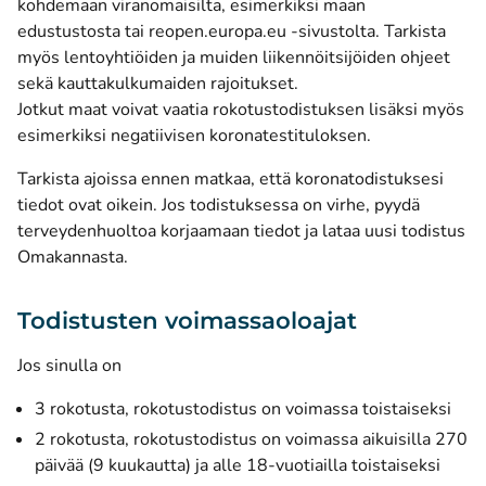
kohdemaan viranomaisilta, esimerkiksi maan
edustustosta tai reopen.europa.eu -sivustolta. Tarkista
myös lentoyhtiöiden ja muiden liikennöitsijöiden ohjeet
sekä kauttakulkumaiden rajoitukset.
Jotkut maat voivat vaatia rokotustodistuksen lisäksi myös
esimerkiksi negatiivisen koronatestituloksen.
Tarkista ajoissa ennen matkaa, että koronatodistuksesi
tiedot ovat oikein. Jos todistuksessa on virhe, pyydä
terveydenhuoltoa korjaamaan tiedot ja lataa uusi todistus
Omakannasta.
Todistusten voimassaoloajat
Jos sinulla on
3 rokotusta, rokotustodistus on voimassa toistaiseksi
2 rokotusta, rokotustodistus on voimassa aikuisilla 270
päivää (9 kuukautta) ja alle 18-vuotiailla toistaiseksi