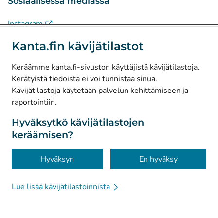
Sosiaalisessa mediassa
(
Avautuu uuteen välilehteen
)
Instagram
(
Avautuu uuteen välilehteen
)
LinkedIn
Kanta.fin kävijätilastot
(
Avautuu uuteen välilehteen
)
Facebook
Keräämme kanta.fi-sivuston käyttäjistä kävijätilastoja.
Kerätyistä tiedoista ei voi tunnistaa sinua.
© Kanta-Palvelut, Kansaneläkelaitos
Kävijätilastoja käytetään palvelun kehittämiseen ja
raportointiin.
Tietosuoja
Tietoa sivustosta
Hyväksytkö kävijätilastojen
keräämisen?
Saavutettavuus
Evästeet
Hyväksyn
En hyväksy
Lue lisää kävijätilastoinnista