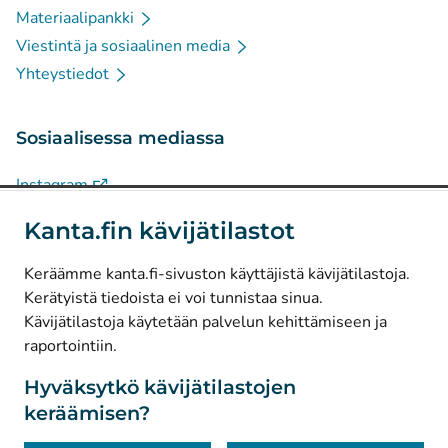
Materiaalipankki
Viestintä ja sosiaalinen media
Yhteystiedot
Sosiaalisessa mediassa
(
Avautuu uuteen välilehteen
)
Instagram
(
Avautuu uuteen välilehteen
)
LinkedIn
Kanta.fin kävijätilastot
(
Avautuu uuteen välilehteen
)
Facebook
Keräämme kanta.fi-sivuston käyttäjistä kävijätilastoja.
Kerätyistä tiedoista ei voi tunnistaa sinua.
© Kanta-Palvelut, Kansaneläkelaitos
Kävijätilastoja käytetään palvelun kehittämiseen ja
raportointiin.
Tietosuoja
Tietoa sivustosta
Hyväksytkö kävijätilastojen
keräämisen?
Saavutettavuus
Evästeet