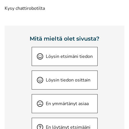
Kysy chattirobotilta
Mitä mieltä olet sivusta?
Löysin etsimäni tiedon
Löysin tiedon osittain
En ymmärtänyt asiaa
En löytänyt etsimääni