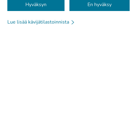
Hyväksyn
En hyväksy
Lue lisää kävijätilastoinnista