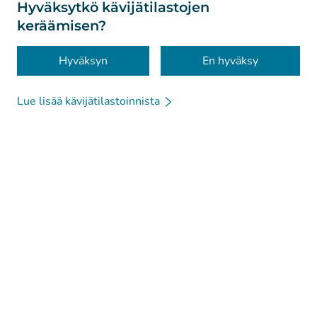
Tietoa sivustosta
Hyväksytkö kävijätilastojen
keräämisen?
Saavutettavuus
Evästeet
Hyväksyn
En hyväksy
Lue lisää kävijätilastoinnista