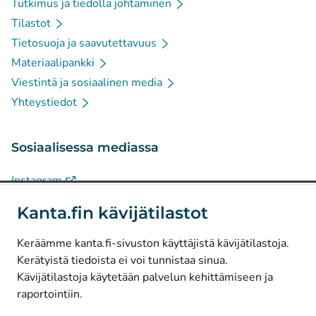
Tutkimus ja tiedolla johtaminen
Tilastot
Tietosuoja ja saavutettavuus
Materiaalipankki
Viestintä ja sosiaalinen media
Yhteystiedot
Sosiaalisessa mediassa
(
Avautuu uuteen välilehteen
)
Instagram
(
Avautuu uuteen välilehteen
)
LinkedIn
Kanta.fin kävijätilastot
(
Avautuu uuteen välilehteen
)
Facebook
Keräämme kanta.fi-sivuston käyttäjistä kävijätilastoja.
Kerätyistä tiedoista ei voi tunnistaa sinua.
© Kanta-Palvelut, Kansaneläkelaitos
Kävijätilastoja käytetään palvelun kehittämiseen ja
raportointiin.
Tietosuoja