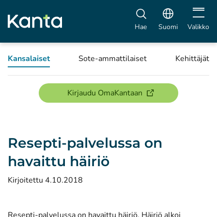
Avaa vali
Hae
Suomi
Valikko
Kansalaiset
Sote-ammattilaiset
Kehittäjät
(avautuu uuteen ikku
Kirjaudu OmaKantaan
Resepti-palvelussa on
havaittu häiriö
Kirjoitettu 4.10.2018
Resepti-palvelussa on havaittu häiriö. Häiriö alkoi