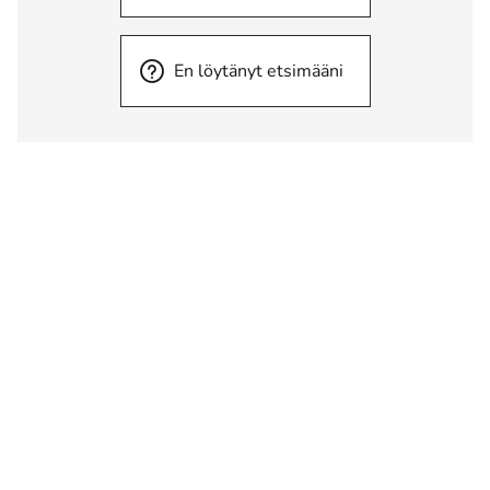
En löytänyt etsimääni