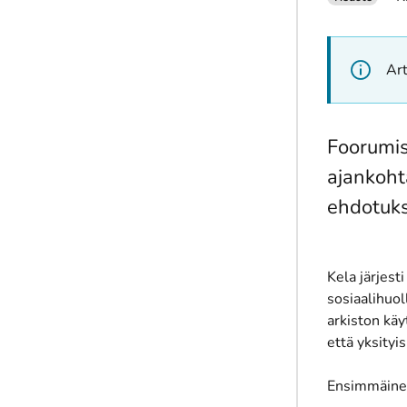
Art
Foorumis
ajankohta
ehdotuks
Kela järjes
sosiaalihuol
arkiston käy
että yksityis
Ensimmäinen 