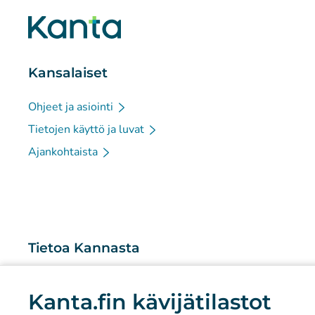
Kansalaiset
Ohjeet ja asiointi
Tietojen käyttö ja luvat
Ajankohtaista
Tietoa Kannasta
Mitä Kanta-palvelut ovat?
Kanta.fin kävijätilastot
Tutkimus ja tiedolla johtaminen