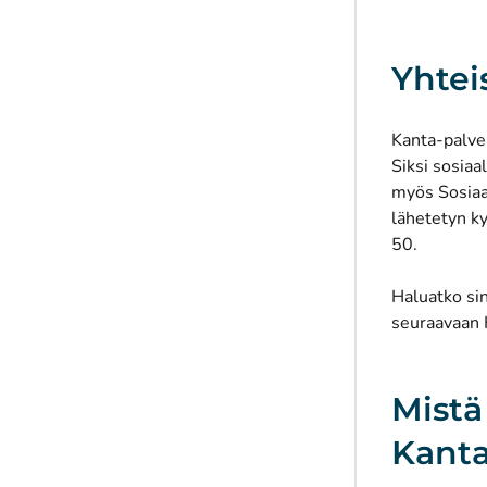
Yhtei
Kanta-palvel
Siksi sosiaa
myös Sosiaal
lähetetyn ky
50.
Haluatko si
seuraavaan 
Mistä
Kanta