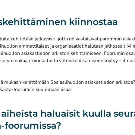
skehittäminen kiinnostaa
uita kehitetään jatkuvasti, jotta ne vastaisivat paremmin asiak
lihuollon ammattilaiset ja organisaatiot halutaan jatkossa tii
ihuollon asiakastiedon arkiston kehittämiseen. Foorumin osall
selyn mukaan kiinnostusta yhteiskehittämiseen löytyy – ilmoit
nä mukaan kehittämään Sosiaalihuollon asiakastiedon arkistoa?
Kanta-foorumiin kuulemaan lisää!
 aiheista haluaisit kuulla seu
-foorumissa?