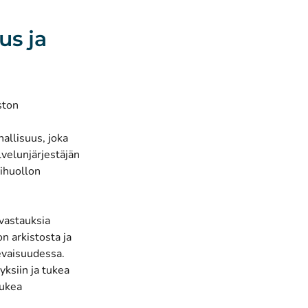
us ja
ston
nallisuus, joka
lvelunjärjestäjän
lihuollon
 vastauksia
n arkistosta ja
evaisuudessa.
yksiin ja tukea
tukea