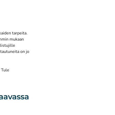
kaiden tarpeita.
viimmin mukaan
istujille
tautuneita on jo
 Tule
raavassa