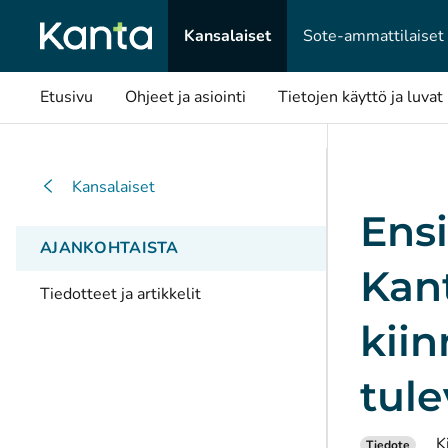
Kansalaiset
Sote-ammattilaiset
Etusivu
Ohjeet ja asiointi
Tietojen käyttö ja luvat
Kansalaiset
Ens
AJANKOHTAISTA
Kant
Tiedotteet ja artikkelit
kiin
tule
K
Tiedote