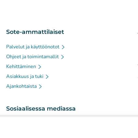
Sote-ammattilaiset
Palvelut ja käyttöönotot
Ohjeet ja toimintamallit
Kehittäminen
Asiakkuus ja tuki
Ajankohtaista
Sosiaalisessa mediassa
(
Avautuu uuteen välilehteen
)
Instagram
(
Avautuu uuteen välilehteen
)
LinkedIn