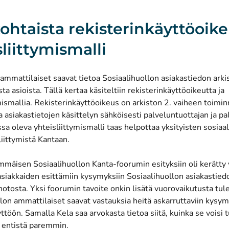
ohtaista rekisterinkäyttöoike
sliittymismalli
mmattilaiset saavat tietoa Sosiaalihuollon asiakastiedon arki
ta asioista. Tällä kertaa käsiteltiin rekisterinkäyttöoikeutta ja
mismallia. Rekisterinkäyttöoikeus on arkiston 2. vaiheen toimin
 asiakastietojen käsittelyn sähköisesti palveluntuottajan ja pa
ossa oleva yhteisliittymismalli taas helpottaa yksityisten sosiaa
liittymistä Kantaan.
mmäisen Sosiaalihuollon Kanta-foorumin esityksiin oli kerätty
asiakkaiden esittämiin kysymyksiin Sosiaalihuollon asiakastiedo
otosta. Yksi foorumin tavoite onkin lisätä vuorovaikutusta tul
lon ammattilaiset saavat vastauksia heitä askarruttaviin kysym
ttöön. Samalla Kela saa arvokasta tietoa siitä, kuinka se voisi 
n entistä paremmin.