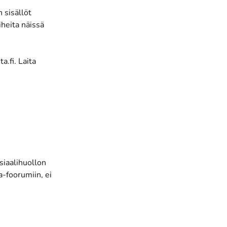
 sisällöt
iheita näissä
.fi. Laita
siaalihuollon
a-foorumiin, ei