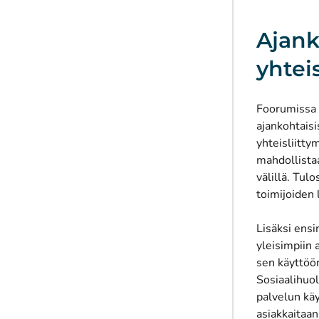
Ajank
yhtei
Foorumissa a
ajankohtaisis
yhteisliitty
mahdollistaa
välillä. Tul
toimijoiden 
Lisäksi ensi
yleisimpiin 
sen käyttöön
Sosiaalihuol
palvelun käy
asiakkaitaa