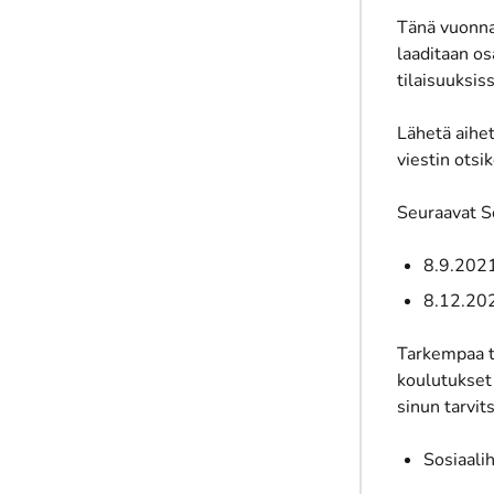
Tänä vuonna 
laaditaan os
tilaisuuksis
Lähetä aihe
viestin otsi
Seuraavat S
8.9.202
8.12.202
Tarkempaa ti
koulutukset 
sinun tarvit
Sosiaali