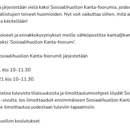
järjestetään vielä kaksi Sosiaalihuollon Kanta-foorumia, joiden
allistujien toiveet huomioiden. Nyt voit vaikuttaa siihen, mitä a
sa käsitellään!
toiveet ja ennakkokysymykset meille sähköpostitse kanta@kanta
koksi ’Sosiaalihuollon Kanta-foorumi’.
osiaalihuollon Kanta-foorumit järjestetään
1 klo 10–11.30
1 klo 10–11.30.
etoa tulevista tilaisuuksista ja ilmoittautumisohjeet löydät So
-sivulta. Jos ilmoittauduit ensimmäiseen Sosiaalihuollon Kant
se ilmoittautua uudestaan tuleviin tapaamisiin.
huollon koulutukset