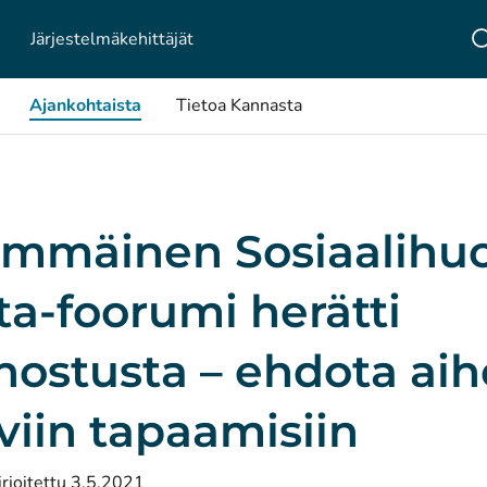
Järjestelmä­kehittäjät
Ajankohtaista
Tietoa Kannasta
immäinen Sosiaalihuo
a-foorumi herätti
nostusta – ehdota aih
viin tapaamisiin
irjoitettu 3.5.2021