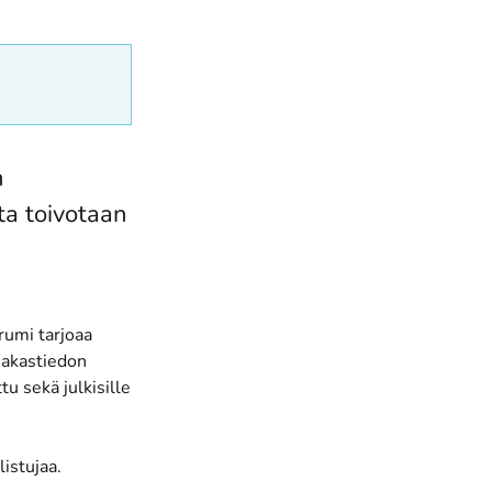
n
lta toivotaan
rumi tarjoaa
siakastiedon
tu sekä julkisille
istujaa.