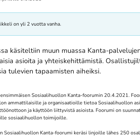
ikkeli on yli 2 vuotta vanha.
sa käsiteltiin muun muassa Kanta-palveluje
isia asioita ja yhteiskehittämistä. Osallistuji
ia tulevien tapaamisten aiheiksi.
ti ensimmäisen Sosiaalihuollon Kanta-foorumin 20.4.2021. Foo
lon ammattilaisille ja organisaatioille tietoa Sosiaalihuollon a
ttöönottoon ja käyttöön liittyvistä asioista. Foorumi on suunnat
ille sosiaalihuollon toimijoille.
Sosiaalihuollon Kanta-foorumi keräsi linjoille lähes 250 osall