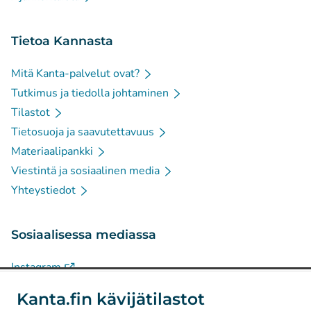
Tietoa Kannasta
Mitä Kanta-palvelut ovat?
Tutkimus ja tiedolla johtaminen
Tilastot
Tietosuoja ja saavutettavuus
Materiaalipankki
Viestintä ja sosiaalinen media
Yhteystiedot
Sosiaalisessa mediassa
(
Avautuu uuteen välilehteen
)
Instagram
(
Avautuu uuteen välilehteen
)
LinkedIn
Kanta.fin kävijätilastot
(
Avautuu uuteen välilehteen
)
Facebook