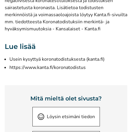
negatiivisesta koronatestituloksesta ja todistuksen
sairastetusta koronasta. Lisätietoa todistusten
merkinnöistä ja voimassaoloajoista löytyy Kanta.fi-sivuilta
mm. tiedotteesta
Koronatodistuksiin merkintä- ja
(avautuu uutee
hyväksymismuutoksia - Kansalaiset - Kanta.fi
Lue lisää
(avautuu uut
Usein kysyttyä koronatodistuksesta (kanta.fi)
(avautuu uuteen ikku
https://www.kanta.fi/koronatodistus
Mitä mieltä olet sivusta?
Löysin etsimäni tiedon