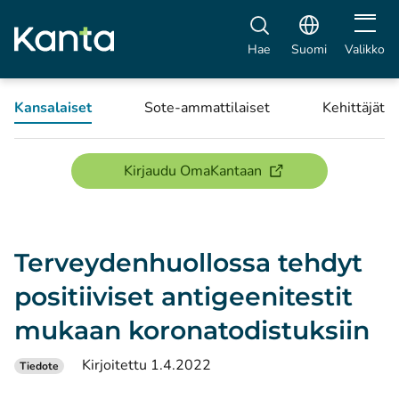
Avaa vali
Hae
Suomi
Valikko
Kansalaiset
Sote-ammattilaiset
Kehittäjät
(avautuu uuteen ikku
Kirjaudu OmaKantaan
Terveydenhuollossa tehdyt
positiiviset antigeenitestit
mukaan koronatodistuksiin
Kirjoitettu 1.4.2022
Tiedote