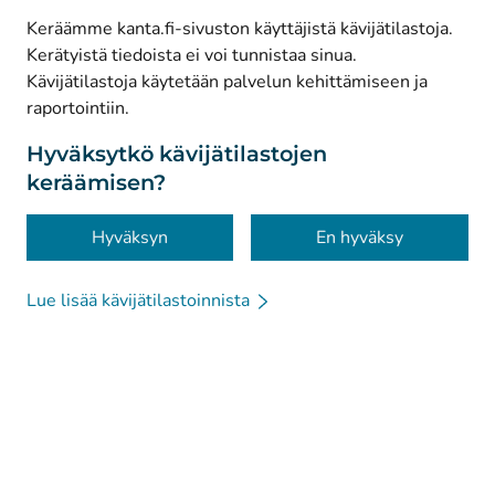
Keräämme kanta.fi-sivuston käyttäjistä kävijätilastoja.
Kerätyistä tiedoista ei voi tunnistaa sinua.
© Kanta-Palvelut, Kansaneläkelaitos
Kävijätilastoja käytetään palvelun kehittämiseen ja
raportointiin.
Tietosuoja
Tietoa sivustosta
Hyväksytkö kävijätilastojen
keräämisen?
Saavutettavuus
Evästeet
Hyväksyn
En hyväksy
Lue lisää kävijätilastoinnista