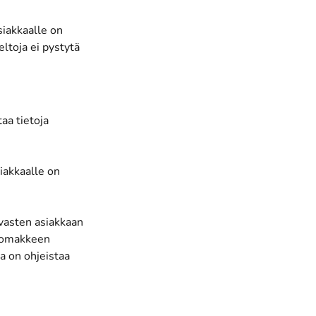
siakkaalle on
ltoja ei pystytä
aa tietoja
iakkaalle on
 vasten asiakkaan
olomakkeen
a on ohjeistaa