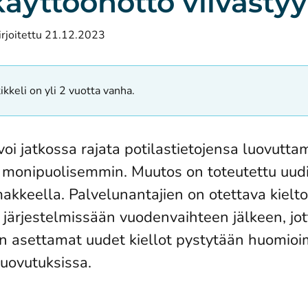
käyttöönotto viivästy
irjoitettu 21.12.2023
ikkeli on yli 2 vuotta vanha.
voi jatkossa rajata potilastietojensa luovutta
monipuolisemmin. Muutos on toteutettu uudi
makkeella. Palvelunantajien on otettava kiel
 järjestelmissään vuodenvaihteen jälkeen, jot
n asettamat uudet kiellot pystytään huomio
luovutuksissa.