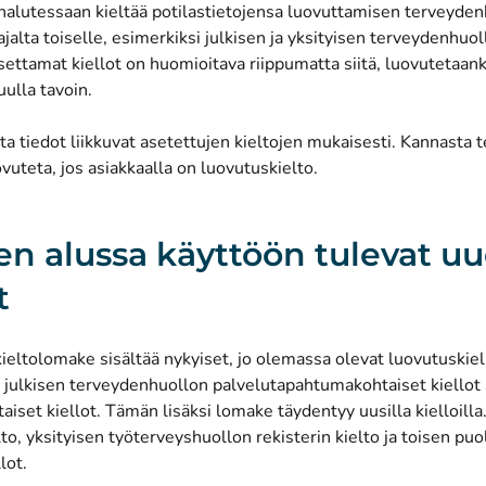
 halutessaan kieltää potilastietojensa luovuttamisen terveyde
jalta toiselle, esimerkiksi julkisen ja yksityisen terveydenhuoll
ettamat kiellot on huomioitava riippumatta siitä, luovutetaan
uulla tavoin.
a tiedot liikkuvat asetettujen kieltojen mukaisesti. Kannasta 
uovuteta, jos asiakkaalla on luovutuskielto.
n alussa käyttöön tulevat u
t
ieltolomake sisältää nykyiset, jo olemassa olevat luovutuskiel
a julkisen terveydenhuollon palvelutapahtumakohtaiset kiellot 
taiset kiellot. Tämän lisäksi lomake täydentyy uusilla kielloilla.
to, yksityisen työterveyshuollon rekisterin kielto ja toisen pu
lot.