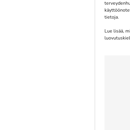
terveydenhu
käyttöönotet
tietoja.
Lue lisää,
mi
luovutuskiel