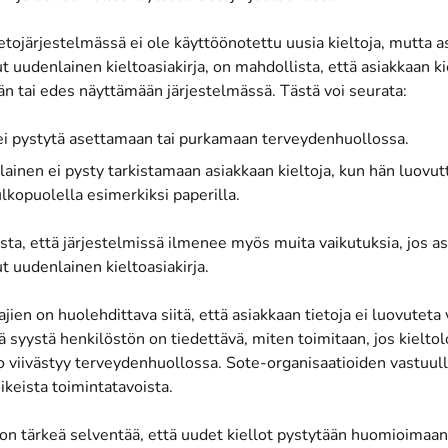
ietojärjestelmässä ei ole käyttöönotettu uusia kieltoja, mutta a
uudenlainen kieltoasiakirja, on mahdollista, että asiakkaan kie
n tai edes näyttämään järjestelmässä. Tästä voi seurata:
 ei pystytä asettamaan tai purkamaan terveydenhuollossa.
ainen ei pysty tarkistamaan asiakkaan kieltoja, kun hän luovutt
lkopuolella esimerkiksi paperilla.
ta, että järjestelmissä ilmenee myös muita vaikutuksia, jos as
 uudenlainen kieltoasiakirja.
jien on huolehdittava siitä, että asiakkaan tietoja ei luovuteta
ä syystä henkilöstön on tiedettävä, miten toimitaan, jos kielt
 viivästyy terveydenhuollossa. Sote-organisaatioiden vastuull
ikeista toimintatavoista.
 on tärkeä selventää, että uudet kiellot pystytään huomioimaan