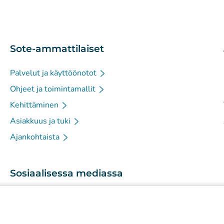
Sote-ammattilaiset
Palvelut ja käyttöönotot
Ohjeet ja toimintamallit
Kehittäminen
Asiakkuus ja tuki
Ajankohtaista
Sosiaalisessa mediassa
(
Avautuu uuteen välilehteen
)
Instagram
(
Avautuu uuteen välilehteen
)
LinkedIn