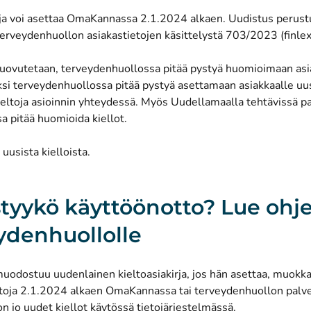
oja voi asettaa OmaKannassa 2.1.2024 alkaen. Uudistus perus
 terveydenhuollon asiakastietojen käsittelystä 703/2023 (finlex.
 luovutetaan, terveydenhuollossa pitää pystyä huomioimaan as
äksi terveydenhuollossa pitää pystyä asettamaan asiakkaalle uusi
ltoja asioinnin yhteydessä. Myös Uudellamaalla tehtävissä pai
a pitää huomioida kiellot.
 uusista kielloista
.
styykö käyttöönotto? Lue ohj
ydenhuollolle
uodostuu uudenlainen kieltoasiakirja, jos hän asettaa, muokka
ltoja 2.1.2024 alkaen OmaKannassa tai terveydenhuollon palv
 on jo uudet kiellot käytössä tietojärjestelmässä.