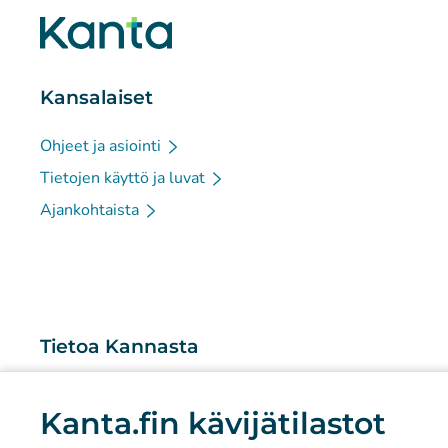
Kansalaiset
Ohjeet ja asiointi
Tietojen käyttö ja luvat
Ajankohtaista
Tietoa Kannasta
Mitä Kanta-palvelut ovat?
Kanta.fin kävijätilastot
Tutkimus ja tiedolla johtaminen