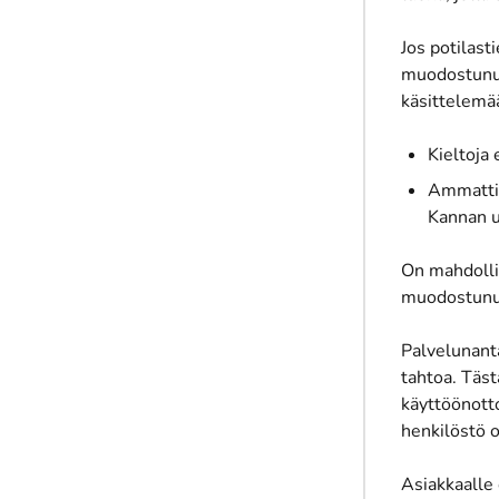
Jos potilast
muodostunut 
käsittelemää
Kieltoja
Ammattil
Kannan u
On mahdollis
muodostunut
Palvelunanta
tahtoa. Täst
käyttöönotto
henkilöstö o
Asiakkaalle