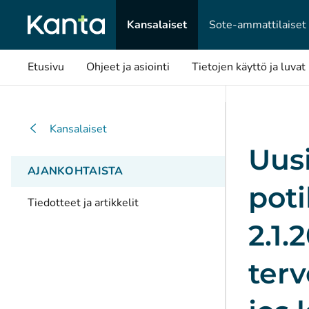
Kansalaiset
Sote-ammattilaiset
Etusivu
Ohjeet ja asiointi
Tietojen käyttö ja luvat
Kansalaiset
Uus
AJANKOHTAISTA
poti
Tiedotteet ja artikkelit
2.1.
terv