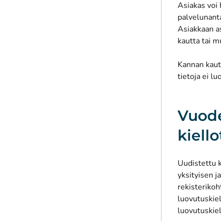
Asiakas voi
palvelunanta
Asiakkaan as
kautta tai m
Kannan kautt
tietoja ei l
Vuode
kiello
Uudistettu k
yksityisen j
rekisterikoh
luovutuskiel
luovutuskiel