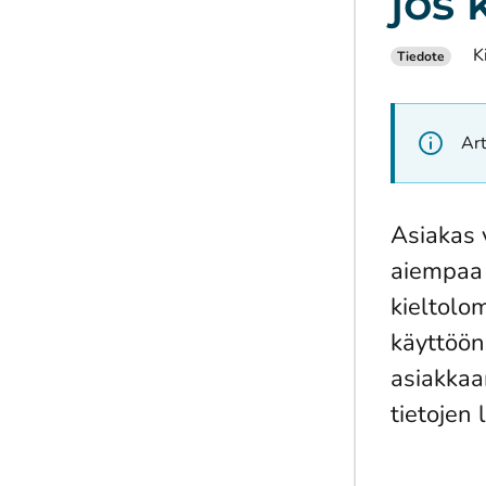
jos 
K
Tiedote
Art
Asiakas 
aiempaa 
kieltolo
käyttöön
asiakkaa
tietojen 