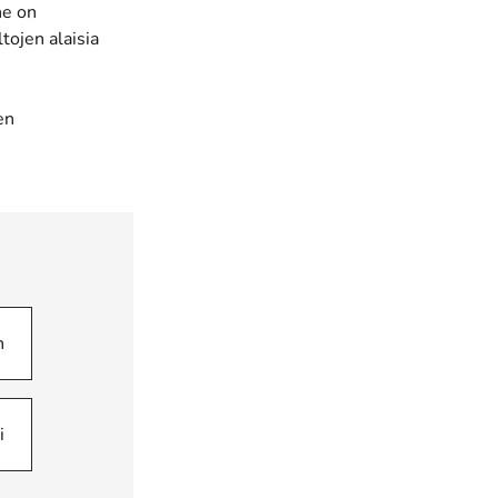
ne on
tojen alaisia
en
n
i