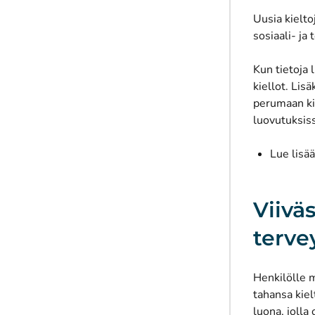
Uusia kielt
sosiaali- ja
Kun tietoja
kiellot. Lis
perumaan kie
luovutuksiss
Lue lisää
Viivä
terve
Henkilölle m
tahansa kie
luona, jolla