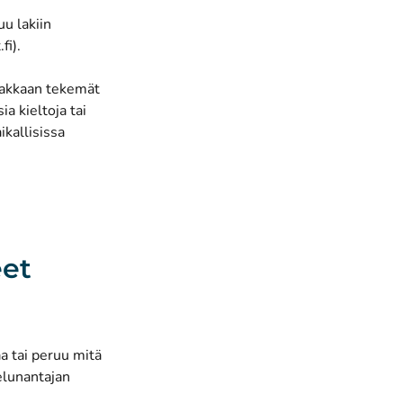
tuu
lakiin
(avautuu uuteen ikkunaan)
fi)
.
iakkaan tekemät
a kieltoja tai
kallisissa
eet
a tai peruu mitä
elunantajan