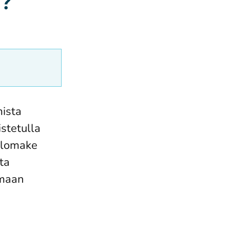
y?
mista
stetulla
tolomake
ta
imaan